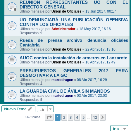
REUNION REPRESENTANTES UO CON EL
DIRECTOR GENERAL
Último mensaje por
Union de Oficiales
«
13 Jun 2017, 00:17
UO DENUNCIARÁ UNA PUBLICACIÓN OFENSIVA
CONTRA LOS OFICIALES
Último mensaje por
Administrador
«
18 May 2017, 16:16
Respuestas:
9
Rueda de prensa archivo denuncia oficiales
Cantabria
Último mensaje por
Union de Oficiales
«
22 Abr 2017, 13:10
AUGC contra la instalación de armeros en Lanzarote
Último mensaje por
Union de Oficiales
«
18 Abr 2017, 12:49
PRESUPUESTOS GENERALES 2017 PARA
DESMOTIVAR A LA GC
Último mensaje por
martedragon
«
08 Abr 2017, 16:29
Respuestas:
4
LA GUARDIA CIVIL DE ÁVILA SIN MANDOS
Último mensaje por
martedragon
«
03 Abr 2017, 23:03
Respuestas:
5
Nuevo Tema
Página
1
de
12
1
2
3
4
5
12
Siguiente
567 temas
…
Ir a