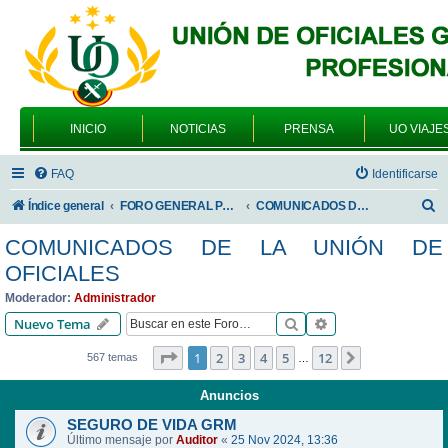
INICIO
NOTICIAS
PRENSA
UO VIAJE
FAQ
Identificarse
B
Índice general
FORO GENERAL PARA TODOS LOS USUARIOS
COMUNICADOS DE LA UNIÓN DE OFICIALES
u
COMUNICADOS DE LA UNIÓN DE
s
OFICIALES
c
Moderador:
Administrador
a
Buscar
Búsqueda avanzad
Nuevo Tema
r
Página
1
de
12
1
2
3
4
5
12
Siguiente
567 temas
…
Anuncios
SEGURO DE VIDA GRM
Último mensaje por
Auditor
«
25 Nov 2024, 13:36