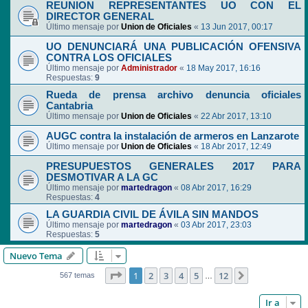
REUNION REPRESENTANTES UO CON EL
DIRECTOR GENERAL
Último mensaje por
Union de Oficiales
«
13 Jun 2017, 00:17
UO DENUNCIARÁ UNA PUBLICACIÓN OFENSIVA
CONTRA LOS OFICIALES
Último mensaje por
Administrador
«
18 May 2017, 16:16
Respuestas:
9
Rueda de prensa archivo denuncia oficiales
Cantabria
Último mensaje por
Union de Oficiales
«
22 Abr 2017, 13:10
AUGC contra la instalación de armeros en Lanzarote
Último mensaje por
Union de Oficiales
«
18 Abr 2017, 12:49
PRESUPUESTOS GENERALES 2017 PARA
DESMOTIVAR A LA GC
Último mensaje por
martedragon
«
08 Abr 2017, 16:29
Respuestas:
4
LA GUARDIA CIVIL DE ÁVILA SIN MANDOS
Último mensaje por
martedragon
«
03 Abr 2017, 23:03
Respuestas:
5
Nuevo Tema
Página
1
de
12
1
2
3
4
5
12
Siguiente
567 temas
…
Ir a