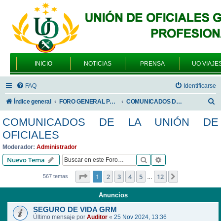
INICIO
NOTICIAS
PRENSA
UO VIAJE
FAQ
Identificarse
B
Índice general
FORO GENERAL PARA TODOS LOS USUARIOS
COMUNICADOS DE LA UNIÓN DE OFICIALES
u
COMUNICADOS DE LA UNIÓN DE
s
OFICIALES
c
Moderador:
Administrador
a
Buscar
Búsqueda avanzad
Nuevo Tema
r
Página
1
de
12
1
2
3
4
5
12
Siguiente
567 temas
…
Anuncios
SEGURO DE VIDA GRM
Último mensaje por
Auditor
«
25 Nov 2024, 13:36