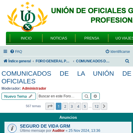
INICIO
NOTICIAS
PRENSA
UO VIAJE
FAQ
Identificarse
B
Índice general
FORO GENERAL PARA TODOS LOS USUARIOS
COMUNICADOS DE LA UNIÓN DE OFICIALES
u
COMUNICADOS DE LA UNIÓN DE
s
OFICIALES
c
Moderador:
Administrador
a
Buscar
Búsqueda avanzad
Nuevo Tema
r
Página
1
de
12
1
2
3
4
5
12
Siguiente
567 temas
…
Anuncios
SEGURO DE VIDA GRM
Último mensaje por
Auditor
«
25 Nov 2024, 13:36