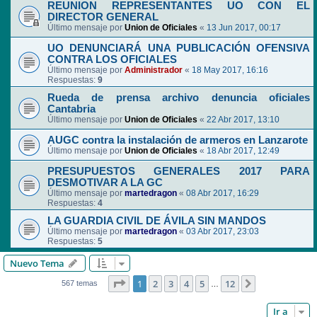
REUNION REPRESENTANTES UO CON EL
DIRECTOR GENERAL
Último mensaje por
Union de Oficiales
«
13 Jun 2017, 00:17
UO DENUNCIARÁ UNA PUBLICACIÓN OFENSIVA
CONTRA LOS OFICIALES
Último mensaje por
Administrador
«
18 May 2017, 16:16
Respuestas:
9
Rueda de prensa archivo denuncia oficiales
Cantabria
Último mensaje por
Union de Oficiales
«
22 Abr 2017, 13:10
AUGC contra la instalación de armeros en Lanzarote
Último mensaje por
Union de Oficiales
«
18 Abr 2017, 12:49
PRESUPUESTOS GENERALES 2017 PARA
DESMOTIVAR A LA GC
Último mensaje por
martedragon
«
08 Abr 2017, 16:29
Respuestas:
4
LA GUARDIA CIVIL DE ÁVILA SIN MANDOS
Último mensaje por
martedragon
«
03 Abr 2017, 23:03
Respuestas:
5
Nuevo Tema
Página
1
de
12
1
2
3
4
5
12
Siguiente
567 temas
…
Ir a