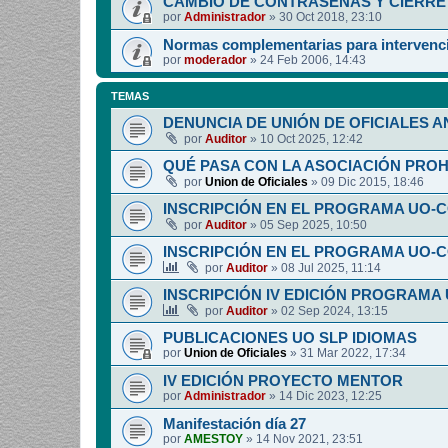
CAMBIO DE CONTRASEÑAS Y CIERRE 
por
Administrador
»
30 Oct 2018, 23:10
Normas complementarias para intervenci
por
moderador
»
24 Feb 2006, 14:43
TEMAS
DENUNCIA DE UNIÓN DE OFICIALES A
por
Auditor
»
10 Oct 2025, 12:42
QUÉ PASA CON LA ASOCIACIÓN PRO
por
Union de Oficiales
»
09 Dic 2015, 18:46
INSCRIPCIÓN EN EL PROGRAMA UO-
por
Auditor
»
05 Sep 2025, 10:50
INSCRIPCIÓN EN EL PROGRAMA UO-
por
Auditor
»
08 Jul 2025, 11:14
INSCRIPCIÓN IV EDICIÓN PROGRAMA
por
Auditor
»
02 Sep 2024, 13:15
PUBLICACIONES UO SLP IDIOMAS
por
Union de Oficiales
»
31 Mar 2022, 17:34
IV EDICIÓN PROYECTO MENTOR
por
Administrador
»
14 Dic 2023, 12:25
Manifestación día 27
por
AMESTOY
»
14 Nov 2021, 23:51