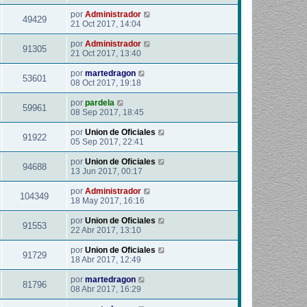
por
Administrador
49429
21 Oct 2017, 14:04
por
Administrador
91305
21 Oct 2017, 13:40
por
martedragon
53601
08 Oct 2017, 19:18
por
pardela
59961
08 Sep 2017, 18:45
por
Union de Oficiales
91922
05 Sep 2017, 22:41
por
Union de Oficiales
94688
13 Jun 2017, 00:17
por
Administrador
104349
18 May 2017, 16:16
por
Union de Oficiales
91553
22 Abr 2017, 13:10
por
Union de Oficiales
91729
18 Abr 2017, 12:49
por
martedragon
81796
08 Abr 2017, 16:29