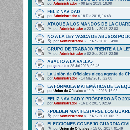
por
Administrador
»
08 Ene 2019, 18:08
FELIZ NAVIDAD
por
Administrador
»
18 Dic 2018, 14:48
ATAQUE A LOS MANDOS DE LA GUARDI
por
Administrador
»
23 Nov 2018, 22:03
NO A LA LEY VASCA DE ABUSOS POLI
por
Administrador
»
17 Nov 2018, 14:00
GRUPO DE TRABAJO FRENTE A LA LE
por
Administrador
»
02 Sep 2018, 23:59
ASALTO A LA VALLA.-
por
genesis
»
28 Jul 2018, 03:45
La Unión de Oficiales niega agente de C
por
Administrador
»
14 May 2018, 22:08
LA FÓRMULA MATEMÁTICA DE LA EQ
por
Union de Oficiales
»
11 Mar 2018, 16:08
FELIZ NAVIDAD Y PRÓSPERO AÑO 201
por
Administrador
»
16 Dic 2017, 02:39
¿PUEDEN MANIFESTARSE LOS GUARDIA
por
Administrador
»
17 Nov 2017, 00:17
ELECCIONES CONSEJO GUARDIA CIV
por
Union de Oficiales
»
15 Oct 2017, 01:49