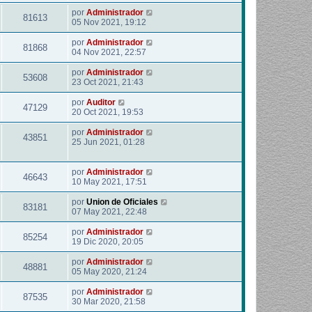
por
Administrador
81613
05 Nov 2021, 19:12
por
Administrador
81868
04 Nov 2021, 22:57
por
Administrador
53608
23 Oct 2021, 21:43
por
Auditor
47129
20 Oct 2021, 19:53
por
Administrador
43851
25 Jun 2021, 01:28
por
Administrador
46643
10 May 2021, 17:51
por
Union de Oficiales
83181
07 May 2021, 22:48
por
Administrador
85254
19 Dic 2020, 20:05
por
Administrador
48881
05 May 2020, 21:24
por
Administrador
87535
30 Mar 2020, 21:58