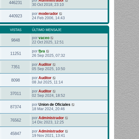
por
Administrador
446231
30 Oct 2018, 23:10
por
moderador
440923
24 Feb 2006, 14:43
VISTAS
ÚLTIMO MENSAJE
por
vaceo
9848
22 Oct 2025, 12:51
por
fjva
11251
26 Sep 2025, 07:32
por
Auditor
7351
05 Sep 2025, 10:50
por
Auditor
8098
08 Jul 2025, 11:14
por
Auditor
37011
02 Sep 2024, 18:52
por
Union de Oficiales
87374
18 Mar 2024, 20:46
por
Administrador
76562
14 Dic 2023, 12:25
por
Administrador
45847
19 Nov 2021, 13:41