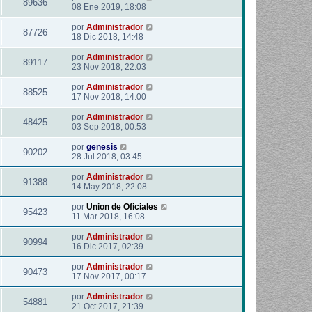
89636
08 Ene 2019, 18:08
por
Administrador
87726
18 Dic 2018, 14:48
por
Administrador
89117
23 Nov 2018, 22:03
por
Administrador
88525
17 Nov 2018, 14:00
por
Administrador
48425
03 Sep 2018, 00:53
por
genesis
90202
28 Jul 2018, 03:45
por
Administrador
91388
14 May 2018, 22:08
por
Union de Oficiales
95423
11 Mar 2018, 16:08
por
Administrador
90994
16 Dic 2017, 02:39
por
Administrador
90473
17 Nov 2017, 00:17
por
Administrador
54881
21 Oct 2017, 21:39