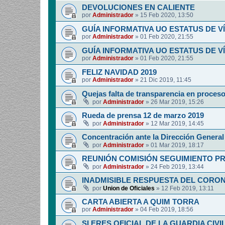
DEVOLUCIONES EN CALIENTE
por
Administrador
»
15 Feb 2020, 13:50
GUÍA INFORMATIVA UO ESTATUS DE 
por
Administrador
»
01 Feb 2020, 21:55
GUÍA INFORMATIVA UO ESTATUS DE 
por
Administrador
»
01 Feb 2020, 21:55
FELIZ NAVIDAD 2019
por
Administrador
»
21 Dic 2019, 11:45
Quejas falta de transparencia en proces
por
Administrador
»
26 Mar 2019, 15:26
Rueda de prensa 12 de marzo 2019
por
Administrador
»
12 Mar 2019, 14:45
Concentración ante la Dirección General 
por
Administrador
»
01 Mar 2019, 18:17
REUNIÓN COMISIÓN SEGUIMIENTO P
por
Administrador
»
24 Feb 2019, 13:44
INADMISIBLE RESPUESTA DEL CORO
por
Union de Oficiales
»
12 Feb 2019, 13:11
CARTA ABIERTA A QUIM TORRA
por
Administrador
»
04 Feb 2019, 18:56
SI ERES OFICIAL DE LA GUARDIA CIVI