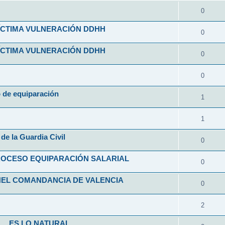
0
VÍCTIMA VULNERACIÓN DDHH
0
VÍCTIMA VULNERACIÓN DDHH
0
0
o de equiparación
1
1
de la Guardia Civil
0
ROCESO EQUIPARACIÓN SALARIAL
0
NEL COMANDANCIA DE VALENCIA
0
2
L... ES LO NATURAL