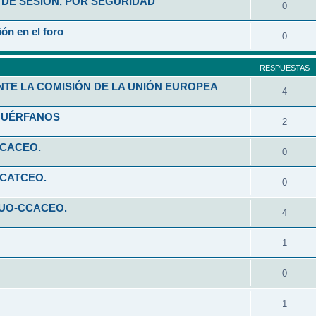
DE SESIÓN, POR SEGURIDAD
0
ón en el foro
0
RESPUESTAS
NTE LA COMISIÓN DE LA UNIÓN EUROPEA
4
HUÉRFANOS
2
CCACEO.
0
CCATCEO.
0
 UO-CCACEO.
4
1
0
1