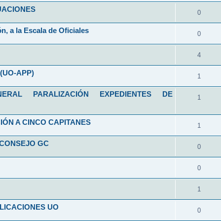
ALUACIONES
0
n, a la Escala de Oficiales
0
4
(UO-APP)
1
RAL PARALIZACIÓN EXPEDIENTES DE
1
IÓN A CINCO CAPITANES
1
 CONSEJO GC
0
0
1
LICACIONES UO
0