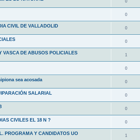
0
0
A CIVIL DE VALLADOLID
0
CIALES
0
Y VASCA DE ABUSOS POLICIALES
1
0
hipiona sea acosada
0
UIPARACIÓN SALARIAL
0
8
0
S CIVILES EL 18 N ?
0
IL. PROGRAMA Y CANDIDATOS UO
1