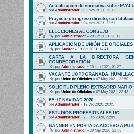
Actualización de normativa sobre EV
por
Administrador
»
05 Nov 2021, 19:12
Proyecto de ingreso directo, con titulació
por
Administrador
»
04 Nov 2021, 22:57
ELECCIONES AL CONSEJO
por
Administrador
»
20 Oct 2021, 20:19
APLICACIÓN DE UNIÓN DE OFICIALES 
por
Auditor
»
19 Oct 2021, 14:41
CARTA A LA DIRECTORA GENE
CONDECORACIÓN
por
Administrador
»
25 Jun 2021, 01:27
VACANTE UOPJ GRANADA, HUMILLAC
por
Union de Oficiales
»
07 May 2021, 22:50
SOLICITUD PLENO EXTRAORDINARIO
por
Union de Oficiales
»
07 May 2021, 22:48
FELIZ NAVIDAD 2020
por
Administrador
»
19 Dic 2020, 20:05
ESTUDIOS PROFESIONALES UO
por
Administrador
»
28 Feb 2020, 22:09
BANNER EN PORTADA ACCESO A PUB
por
Administrador
»
30 Mar 2020, 21:58