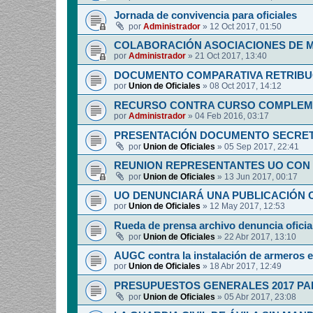
Jornada de convivencia para oficiales
por
Administrador
»
12 Oct 2017, 01:50
COLABORACIÓN ASOCIACIONES DE M
por
Administrador
»
21 Oct 2017, 13:40
DOCUMENTO COMPARATIVA RETRIBUCI
por
Union de Oficiales
»
08 Oct 2017, 14:12
RECURSO CONTRA CURSO COMPLEM
por
Administrador
»
04 Feb 2016, 03:17
PRESENTACIÓN DOCUMENTO SECRET
por
Union de Oficiales
»
05 Sep 2017, 22:41
REUNION REPRESENTANTES UO CON 
por
Union de Oficiales
»
13 Jun 2017, 00:17
UO DENUNCIARÁ UNA PUBLICACIÓN O
por
Union de Oficiales
»
12 May 2017, 12:53
Rueda de prensa archivo denuncia oficia
por
Union de Oficiales
»
22 Abr 2017, 13:10
AUGC contra la instalación de armeros 
por
Union de Oficiales
»
18 Abr 2017, 12:49
PRESUPUESTOS GENERALES 2017 PA
por
Union de Oficiales
»
05 Abr 2017, 23:08