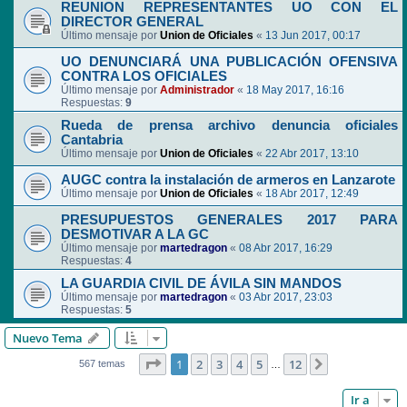
REUNION REPRESENTANTES UO CON EL
DIRECTOR GENERAL
Último mensaje por
Union de Oficiales
«
13 Jun 2017, 00:17
UO DENUNCIARÁ UNA PUBLICACIÓN OFENSIVA
CONTRA LOS OFICIALES
Último mensaje por
Administrador
«
18 May 2017, 16:16
Respuestas:
9
Rueda de prensa archivo denuncia oficiales
Cantabria
Último mensaje por
Union de Oficiales
«
22 Abr 2017, 13:10
AUGC contra la instalación de armeros en Lanzarote
Último mensaje por
Union de Oficiales
«
18 Abr 2017, 12:49
PRESUPUESTOS GENERALES 2017 PARA
DESMOTIVAR A LA GC
Último mensaje por
martedragon
«
08 Abr 2017, 16:29
Respuestas:
4
LA GUARDIA CIVIL DE ÁVILA SIN MANDOS
Último mensaje por
martedragon
«
03 Abr 2017, 23:03
Respuestas:
5
Nuevo Tema
Página
1
de
12
1
2
3
4
5
12
Siguiente
567 temas
…
Ir a