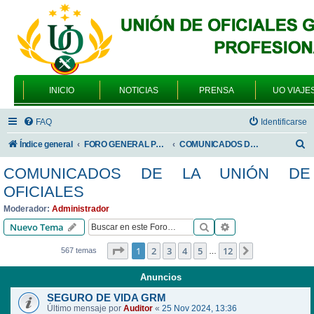
INICIO
NOTICIAS
PRENSA
UO VIAJE
FAQ
Identificarse
B
Índice general
FORO GENERAL PARA TODOS LOS USUARIOS
COMUNICADOS DE LA UNIÓN DE OFICIALES
u
COMUNICADOS DE LA UNIÓN DE
s
OFICIALES
c
Moderador:
Administrador
a
Buscar
Búsqueda avanzad
Nuevo Tema
r
Página
1
de
12
1
2
3
4
5
12
Siguiente
567 temas
…
Anuncios
SEGURO DE VIDA GRM
Último mensaje por
Auditor
«
25 Nov 2024, 13:36