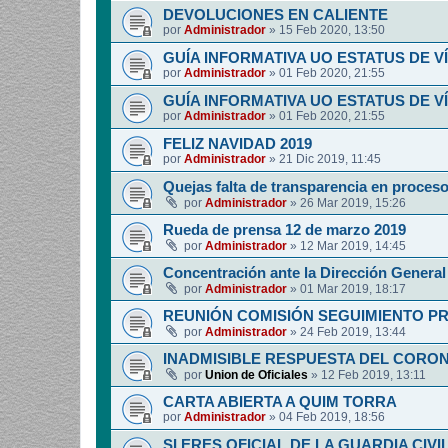
DEVOLUCIONES EN CALIENTE
por
Administrador
»
15 Feb 2020, 13:50
GUÍA INFORMATIVA UO ESTATUS DE 
por
Administrador
»
01 Feb 2020, 21:55
GUÍA INFORMATIVA UO ESTATUS DE 
por
Administrador
»
01 Feb 2020, 21:55
FELIZ NAVIDAD 2019
por
Administrador
»
21 Dic 2019, 11:45
Quejas falta de transparencia en proces
por
Administrador
»
26 Mar 2019, 15:26
Rueda de prensa 12 de marzo 2019
por
Administrador
»
12 Mar 2019, 14:45
Concentración ante la Dirección General 
por
Administrador
»
01 Mar 2019, 18:17
REUNIÓN COMISIÓN SEGUIMIENTO P
por
Administrador
»
24 Feb 2019, 13:44
INADMISIBLE RESPUESTA DEL CORO
por
Union de Oficiales
»
12 Feb 2019, 13:11
CARTA ABIERTA A QUIM TORRA
por
Administrador
»
04 Feb 2019, 18:56
SI ERES OFICIAL DE LA GUARDIA CIVI