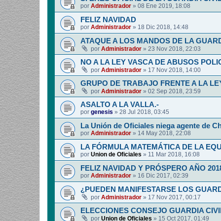
por
Administrador
»
08 Ene 2019, 18:08
FELIZ NAVIDAD
por
Administrador
»
18 Dic 2018, 14:48
ATAQUE A LOS MANDOS DE LA GUARDI
por
Administrador
»
23 Nov 2018, 22:03
NO A LA LEY VASCA DE ABUSOS POLI
por
Administrador
»
17 Nov 2018, 14:00
GRUPO DE TRABAJO FRENTE A LA LE
por
Administrador
»
02 Sep 2018, 23:59
ASALTO A LA VALLA.-
por
genesis
»
28 Jul 2018, 03:45
La Unión de Oficiales niega agente de C
por
Administrador
»
14 May 2018, 22:08
LA FÓRMULA MATEMÁTICA DE LA EQ
por
Union de Oficiales
»
11 Mar 2018, 16:08
FELIZ NAVIDAD Y PRÓSPERO AÑO 201
por
Administrador
»
16 Dic 2017, 02:39
¿PUEDEN MANIFESTARSE LOS GUARDIA
por
Administrador
»
17 Nov 2017, 00:17
ELECCIONES CONSEJO GUARDIA CIV
por
Union de Oficiales
»
15 Oct 2017, 01:49