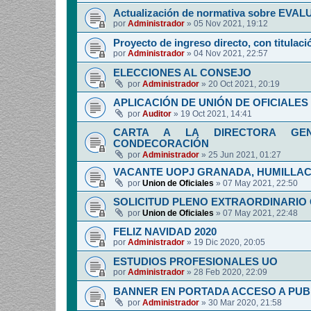
Actualización de normativa sobre EV
por
Administrador
»
05 Nov 2021, 19:12
Proyecto de ingreso directo, con titulació
por
Administrador
»
04 Nov 2021, 22:57
ELECCIONES AL CONSEJO
por
Administrador
»
20 Oct 2021, 20:19
APLICACIÓN DE UNIÓN DE OFICIALES 
por
Auditor
»
19 Oct 2021, 14:41
CARTA A LA DIRECTORA GENE
CONDECORACIÓN
por
Administrador
»
25 Jun 2021, 01:27
VACANTE UOPJ GRANADA, HUMILLAC
por
Union de Oficiales
»
07 May 2021, 22:50
SOLICITUD PLENO EXTRAORDINARIO
por
Union de Oficiales
»
07 May 2021, 22:48
FELIZ NAVIDAD 2020
por
Administrador
»
19 Dic 2020, 20:05
ESTUDIOS PROFESIONALES UO
por
Administrador
»
28 Feb 2020, 22:09
BANNER EN PORTADA ACCESO A PUB
por
Administrador
»
30 Mar 2020, 21:58