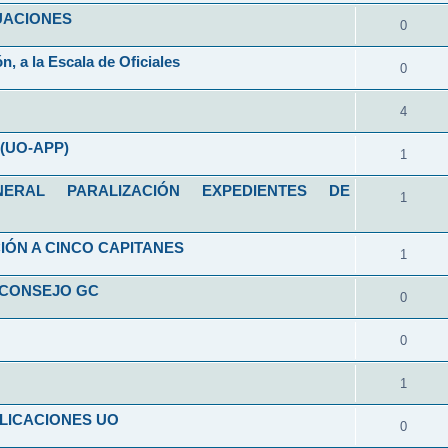
ALUACIONES
0
n, a la Escala de Oficiales
0
4
(UO-APP)
1
RAL PARALIZACIÓN EXPEDIENTES DE
1
IÓN A CINCO CAPITANES
1
 CONSEJO GC
0
0
1
LICACIONES UO
0