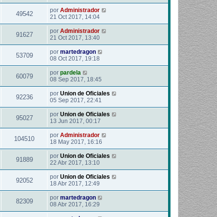
por
Administrador
49542
21 Oct 2017, 14:04
por
Administrador
91627
21 Oct 2017, 13:40
por
martedragon
53709
08 Oct 2017, 19:18
por
pardela
60079
08 Sep 2017, 18:45
por
Union de Oficiales
92236
05 Sep 2017, 22:41
por
Union de Oficiales
95027
13 Jun 2017, 00:17
por
Administrador
104510
18 May 2017, 16:16
por
Union de Oficiales
91889
22 Abr 2017, 13:10
por
Union de Oficiales
92052
18 Abr 2017, 12:49
por
martedragon
82309
08 Abr 2017, 16:29