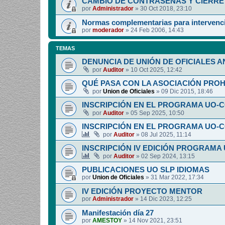
CAMBIO DE CONTRASEÑAS Y CIERRE 
por
Administrador
»
30 Oct 2018, 23:10
Normas complementarias para intervenci
por
moderador
»
24 Feb 2006, 14:43
TEMAS
DENUNCIA DE UNIÓN DE OFICIALES A
por
Auditor
»
10 Oct 2025, 12:42
QUÉ PASA CON LA ASOCIACIÓN PRO
por
Union de Oficiales
»
09 Dic 2015, 18:46
INSCRIPCIÓN EN EL PROGRAMA UO-
por
Auditor
»
05 Sep 2025, 10:50
INSCRIPCIÓN EN EL PROGRAMA UO-
por
Auditor
»
08 Jul 2025, 11:14
INSCRIPCIÓN IV EDICIÓN PROGRAMA
por
Auditor
»
02 Sep 2024, 13:15
PUBLICACIONES UO SLP IDIOMAS
por
Union de Oficiales
»
31 Mar 2022, 17:34
IV EDICIÓN PROYECTO MENTOR
por
Administrador
»
14 Dic 2023, 12:25
Manifestación día 27
por
AMESTOY
»
14 Nov 2021, 23:51