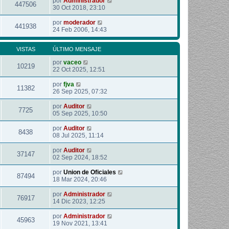
por
Administrador
447506
30 Oct 2018, 23:10
por
moderador
441938
24 Feb 2006, 14:43
VISTAS
ÚLTIMO MENSAJE
por
vaceo
10219
22 Oct 2025, 12:51
por
fjva
11382
26 Sep 2025, 07:32
por
Auditor
7725
05 Sep 2025, 10:50
por
Auditor
8438
08 Jul 2025, 11:14
por
Auditor
37147
02 Sep 2024, 18:52
por
Union de Oficiales
87494
18 Mar 2024, 20:46
por
Administrador
76917
14 Dic 2023, 12:25
por
Administrador
45963
19 Nov 2021, 13:41