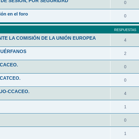
DE SESIÓN, POR SEGURIDAD
0
ón en el foro
0
RESPUESTAS
NTE LA COMISIÓN DE LA UNIÓN EUROPEA
4
HUÉRFANOS
2
CCACEO.
0
CCATCEO.
0
 UO-CCACEO.
4
1
0
1