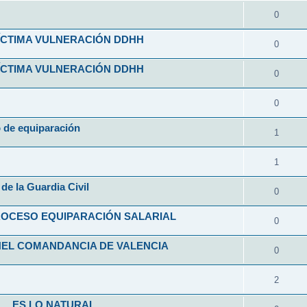
0
VÍCTIMA VULNERACIÓN DDHH
0
VÍCTIMA VULNERACIÓN DDHH
0
0
o de equiparación
1
1
de la Guardia Civil
0
ROCESO EQUIPARACIÓN SALARIAL
0
NEL COMANDANCIA DE VALENCIA
0
2
L... ES LO NATURAL