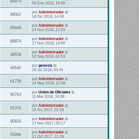
89979
08 Ene 2019, 18:08
por
Administrador
88062
18 Dic 2018, 14:48
por
Administrador
89449
23 Nov 2018, 22:03
por
Administrador
88874
17 Nov 2018, 14:00
por
Administrador
48558
03 Sep 2018, 00:53
por
genesis
90540
28 Jul 2018, 03:45
por
Administrador
91738
14 May 2018, 22:08
por
Union de Oficiales
95763
11 Mar 2018, 16:08
por
Administrador
91316
16 Dic 2017, 02:39
por
Administrador
90826
17 Nov 2017, 00:17
por
Administrador
55046
21 Oct 2017, 21:39