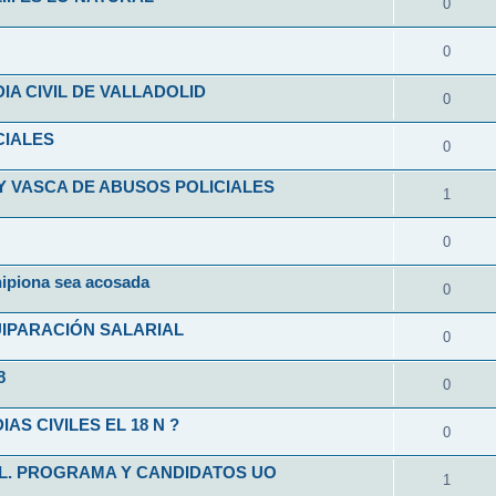
0
0
A CIVIL DE VALLADOLID
0
CIALES
0
Y VASCA DE ABUSOS POLICIALES
1
0
hipiona sea acosada
0
UIPARACIÓN SALARIAL
0
8
0
S CIVILES EL 18 N ?
0
IL. PROGRAMA Y CANDIDATOS UO
1