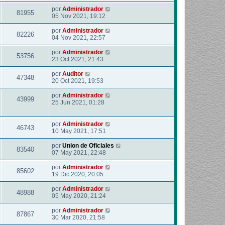
por
Administrador
81955
05 Nov 2021, 19:12
por
Administrador
82226
04 Nov 2021, 22:57
por
Administrador
53756
23 Oct 2021, 21:43
por
Auditor
47348
20 Oct 2021, 19:53
por
Administrador
43999
25 Jun 2021, 01:28
por
Administrador
46743
10 May 2021, 17:51
por
Union de Oficiales
83540
07 May 2021, 22:48
por
Administrador
85602
19 Dic 2020, 20:05
por
Administrador
48988
05 May 2020, 21:24
por
Administrador
87867
30 Mar 2020, 21:58