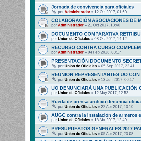
Jornada de convivencia para oficiales
por
Administrador
»
12 Oct 2017, 01:50
COLABORACIÓN ASOCIACIONES DE M
por
Administrador
»
21 Oct 2017, 13:40
DOCUMENTO COMPARATIVA RETRIBUCI
por
Union de Oficiales
»
08 Oct 2017, 14:12
RECURSO CONTRA CURSO COMPLEM
por
Administrador
»
04 Feb 2016, 03:17
PRESENTACIÓN DOCUMENTO SECRET
por
Union de Oficiales
»
05 Sep 2017, 22:41
REUNION REPRESENTANTES UO CON 
por
Union de Oficiales
»
13 Jun 2017, 00:17
UO DENUNCIARÁ UNA PUBLICACIÓN O
por
Union de Oficiales
»
12 May 2017, 12:53
Rueda de prensa archivo denuncia oficia
por
Union de Oficiales
»
22 Abr 2017, 13:10
AUGC contra la instalación de armeros 
por
Union de Oficiales
»
18 Abr 2017, 12:49
PRESUPUESTOS GENERALES 2017 PA
por
Union de Oficiales
»
05 Abr 2017, 23:08