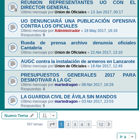
REUNION REPRESENTANTES UO CON EL
DIRECTOR GENERAL
Último mensaje por
Union de Oficiales
«
13 Jun 2017, 00:17
UO DENUNCIARÁ UNA PUBLICACIÓN OFENSIVA
CONTRA LOS OFICIALES
Último mensaje por
Administrador
«
18 May 2017, 16:16
Respuestas:
9
Rueda de prensa archivo denuncia oficiales
Cantabria
Último mensaje por
Union de Oficiales
«
22 Abr 2017, 13:10
AUGC contra la instalación de armeros en Lanzarote
Último mensaje por
Union de Oficiales
«
18 Abr 2017, 12:49
PRESUPUESTOS GENERALES 2017 PARA
DESMOTIVAR A LA GC
Último mensaje por
martedragon
«
08 Abr 2017, 16:29
Respuestas:
4
LA GUARDIA CIVIL DE ÁVILA SIN MANDOS
Último mensaje por
martedragon
«
03 Abr 2017, 23:03
Respuestas:
5
Nuevo Tema
Página
1
de
12
1
2
3
4
5
12
Siguiente
567 temas
…
Ir a