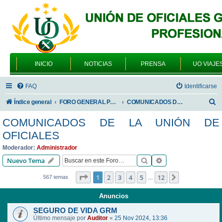
INICIO
NOTICIAS
PRENSA
UO VIAJE
FAQ
Identificarse
B
Índice general
FORO GENERAL PARA TODOS LOS USUARIOS
COMUNICADOS DE LA UNIÓN DE OFICIALES
u
COMUNICADOS DE LA UNIÓN DE
s
OFICIALES
c
Moderador:
Administrador
a
Buscar
Búsqueda avanzad
Nuevo Tema
r
Página
1
de
12
1
2
3
4
5
12
Siguiente
567 temas
…
Anuncios
SEGURO DE VIDA GRM
Último mensaje por
Auditor
«
25 Nov 2024, 13:36