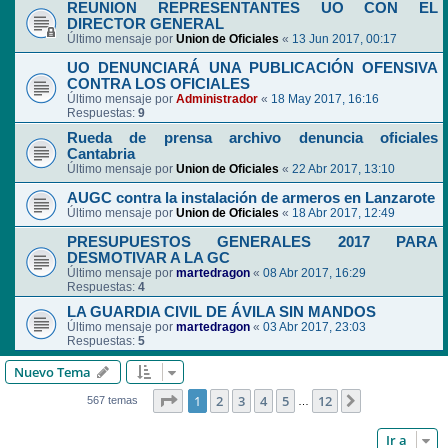
REUNION REPRESENTANTES UO CON EL
DIRECTOR GENERAL
Último mensaje por
Union de Oficiales
«
13 Jun 2017, 00:17
UO DENUNCIARÁ UNA PUBLICACIÓN OFENSIVA
CONTRA LOS OFICIALES
Último mensaje por
Administrador
«
18 May 2017, 16:16
Respuestas:
9
Rueda de prensa archivo denuncia oficiales
Cantabria
Último mensaje por
Union de Oficiales
«
22 Abr 2017, 13:10
AUGC contra la instalación de armeros en Lanzarote
Último mensaje por
Union de Oficiales
«
18 Abr 2017, 12:49
PRESUPUESTOS GENERALES 2017 PARA
DESMOTIVAR A LA GC
Último mensaje por
martedragon
«
08 Abr 2017, 16:29
Respuestas:
4
LA GUARDIA CIVIL DE ÁVILA SIN MANDOS
Último mensaje por
martedragon
«
03 Abr 2017, 23:03
Respuestas:
5
Nuevo Tema
Página
1
de
12
1
2
3
4
5
12
Siguiente
567 temas
…
Ir a