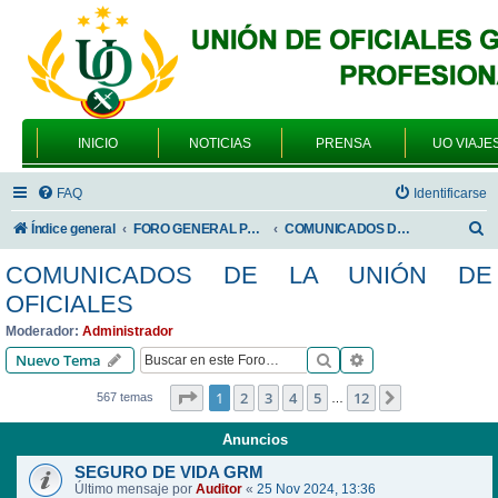
INICIO
NOTICIAS
PRENSA
UO VIAJE
FAQ
Identificarse
B
Índice general
FORO GENERAL PARA TODOS LOS USUARIOS
COMUNICADOS DE LA UNIÓN DE OFICIALES
u
COMUNICADOS DE LA UNIÓN DE
s
OFICIALES
c
Moderador:
Administrador
a
Buscar
Búsqueda avanzad
Nuevo Tema
r
Página
1
de
12
1
2
3
4
5
12
Siguiente
567 temas
…
Anuncios
SEGURO DE VIDA GRM
Último mensaje por
Auditor
«
25 Nov 2024, 13:36