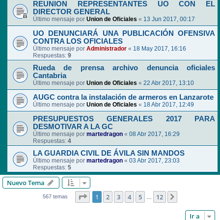
REUNION REPRESENTANTES UO CON EL
DIRECTOR GENERAL
Último mensaje por
Union de Oficiales
«
13 Jun 2017, 00:17
UO DENUNCIARÁ UNA PUBLICACIÓN OFENSIVA
CONTRA LOS OFICIALES
Último mensaje por
Administrador
«
18 May 2017, 16:16
Respuestas:
9
Rueda de prensa archivo denuncia oficiales
Cantabria
Último mensaje por
Union de Oficiales
«
22 Abr 2017, 13:10
AUGC contra la instalación de armeros en Lanzarote
Último mensaje por
Union de Oficiales
«
18 Abr 2017, 12:49
PRESUPUESTOS GENERALES 2017 PARA
DESMOTIVAR A LA GC
Último mensaje por
martedragon
«
08 Abr 2017, 16:29
Respuestas:
4
LA GUARDIA CIVIL DE ÁVILA SIN MANDOS
Último mensaje por
martedragon
«
03 Abr 2017, 23:03
Respuestas:
5
Nuevo Tema
Página
1
de
12
1
2
3
4
5
12
Siguiente
567 temas
…
Ir a