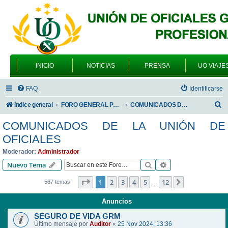
INICIO
NOTICIAS
PRENSA
UO VIAJE
FAQ
Identificarse
B
Índice general
FORO GENERAL PARA TODOS LOS USUARIOS
COMUNICADOS DE LA UNIÓN DE OFICIALES
u
COMUNICADOS DE LA UNIÓN DE
s
OFICIALES
c
Moderador:
Administrador
a
Buscar
Búsqueda avanzad
Nuevo Tema
r
Página
1
de
12
1
2
3
4
5
12
Siguiente
567 temas
…
Anuncios
SEGURO DE VIDA GRM
Último mensaje por
Auditor
«
25 Nov 2024, 13:36