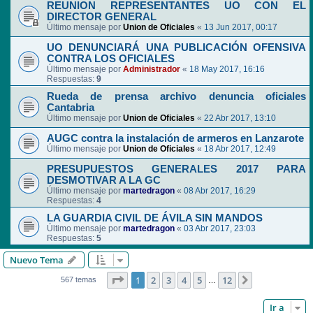
REUNION REPRESENTANTES UO CON EL
DIRECTOR GENERAL
Último mensaje por
Union de Oficiales
«
13 Jun 2017, 00:17
UO DENUNCIARÁ UNA PUBLICACIÓN OFENSIVA
CONTRA LOS OFICIALES
Último mensaje por
Administrador
«
18 May 2017, 16:16
Respuestas:
9
Rueda de prensa archivo denuncia oficiales
Cantabria
Último mensaje por
Union de Oficiales
«
22 Abr 2017, 13:10
AUGC contra la instalación de armeros en Lanzarote
Último mensaje por
Union de Oficiales
«
18 Abr 2017, 12:49
PRESUPUESTOS GENERALES 2017 PARA
DESMOTIVAR A LA GC
Último mensaje por
martedragon
«
08 Abr 2017, 16:29
Respuestas:
4
LA GUARDIA CIVIL DE ÁVILA SIN MANDOS
Último mensaje por
martedragon
«
03 Abr 2017, 23:03
Respuestas:
5
Nuevo Tema
Página
1
de
12
1
2
3
4
5
12
Siguiente
567 temas
…
Ir a