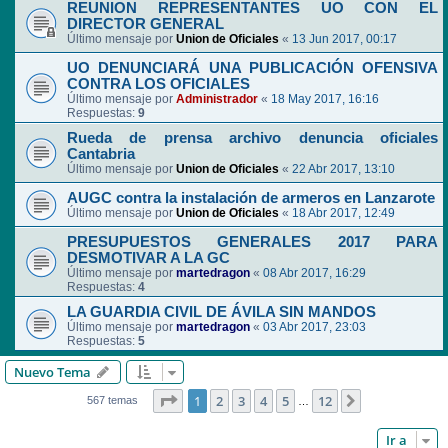
REUNION REPRESENTANTES UO CON EL
DIRECTOR GENERAL
Último mensaje por
Union de Oficiales
«
13 Jun 2017, 00:17
UO DENUNCIARÁ UNA PUBLICACIÓN OFENSIVA
CONTRA LOS OFICIALES
Último mensaje por
Administrador
«
18 May 2017, 16:16
Respuestas:
9
Rueda de prensa archivo denuncia oficiales
Cantabria
Último mensaje por
Union de Oficiales
«
22 Abr 2017, 13:10
AUGC contra la instalación de armeros en Lanzarote
Último mensaje por
Union de Oficiales
«
18 Abr 2017, 12:49
PRESUPUESTOS GENERALES 2017 PARA
DESMOTIVAR A LA GC
Último mensaje por
martedragon
«
08 Abr 2017, 16:29
Respuestas:
4
LA GUARDIA CIVIL DE ÁVILA SIN MANDOS
Último mensaje por
martedragon
«
03 Abr 2017, 23:03
Respuestas:
5
Nuevo Tema
Página
1
de
12
1
2
3
4
5
12
Siguiente
567 temas
…
Ir a