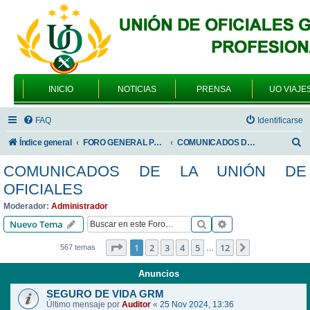
INICIO
NOTICIAS
PRENSA
UO VIAJE
FAQ
Identificarse
B
Índice general
FORO GENERAL PARA TODOS LOS USUARIOS
COMUNICADOS DE LA UNIÓN DE OFICIALES
u
COMUNICADOS DE LA UNIÓN DE
s
OFICIALES
c
Moderador:
Administrador
a
Buscar
Búsqueda avanzad
Nuevo Tema
r
Página
1
de
12
1
2
3
4
5
12
Siguiente
567 temas
…
Anuncios
SEGURO DE VIDA GRM
Último mensaje por
Auditor
«
25 Nov 2024, 13:36