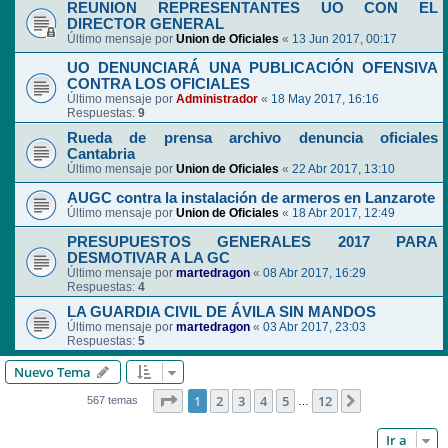
REUNION REPRESENTANTES UO CON EL
DIRECTOR GENERAL
Último mensaje por
Union de Oficiales
«
13 Jun 2017, 00:17
UO DENUNCIARÁ UNA PUBLICACIÓN OFENSIVA
CONTRA LOS OFICIALES
Último mensaje por
Administrador
«
18 May 2017, 16:16
Respuestas:
9
Rueda de prensa archivo denuncia oficiales
Cantabria
Último mensaje por
Union de Oficiales
«
22 Abr 2017, 13:10
AUGC contra la instalación de armeros en Lanzarote
Último mensaje por
Union de Oficiales
«
18 Abr 2017, 12:49
PRESUPUESTOS GENERALES 2017 PARA
DESMOTIVAR A LA GC
Último mensaje por
martedragon
«
08 Abr 2017, 16:29
Respuestas:
4
LA GUARDIA CIVIL DE ÁVILA SIN MANDOS
Último mensaje por
martedragon
«
03 Abr 2017, 23:03
Respuestas:
5
Nuevo Tema
Página
1
de
12
1
2
3
4
5
12
Siguiente
567 temas
…
Ir a