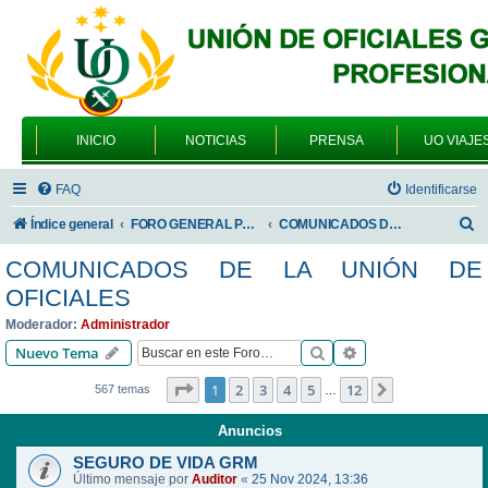
INICIO
NOTICIAS
PRENSA
UO VIAJE
FAQ
Identificarse
B
Índice general
FORO GENERAL PARA TODOS LOS USUARIOS
COMUNICADOS DE LA UNIÓN DE OFICIALES
u
COMUNICADOS DE LA UNIÓN DE
s
OFICIALES
c
Moderador:
Administrador
a
Buscar
Búsqueda avanzad
Nuevo Tema
r
Página
1
de
12
1
2
3
4
5
12
Siguiente
567 temas
…
Anuncios
SEGURO DE VIDA GRM
Último mensaje por
Auditor
«
25 Nov 2024, 13:36