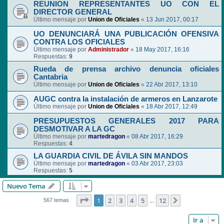
REUNION REPRESENTANTES UO CON EL
DIRECTOR GENERAL
Último mensaje por
Union de Oficiales
«
13 Jun 2017, 00:17
UO DENUNCIARÁ UNA PUBLICACIÓN OFENSIVA
CONTRA LOS OFICIALES
Último mensaje por
Administrador
«
18 May 2017, 16:16
Respuestas:
9
Rueda de prensa archivo denuncia oficiales
Cantabria
Último mensaje por
Union de Oficiales
«
22 Abr 2017, 13:10
AUGC contra la instalación de armeros en Lanzarote
Último mensaje por
Union de Oficiales
«
18 Abr 2017, 12:49
PRESUPUESTOS GENERALES 2017 PARA
DESMOTIVAR A LA GC
Último mensaje por
martedragon
«
08 Abr 2017, 16:29
Respuestas:
4
LA GUARDIA CIVIL DE ÁVILA SIN MANDOS
Último mensaje por
martedragon
«
03 Abr 2017, 23:03
Respuestas:
5
Nuevo Tema
Página
1
de
12
1
2
3
4
5
12
Siguiente
567 temas
…
Ir a