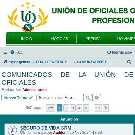
INICIO
NOTICIAS
PRENSA
UO VIAJE
FAQ
Identificarse
B
Índice general
FORO GENERAL PARA TODOS LOS USUARIOS
COMUNICADOS DE LA UNIÓN DE OFICIALES
u
COMUNICADOS DE LA UNIÓN DE
s
OFICIALES
c
Moderador:
Administrador
a
Buscar
Búsqueda avanzad
Nuevo Tema
r
Página
1
de
12
1
2
3
4
5
12
Siguiente
567 temas
…
Anuncios
SEGURO DE VIDA GRM
Último mensaje por
Auditor
«
25 Nov 2024, 13:36