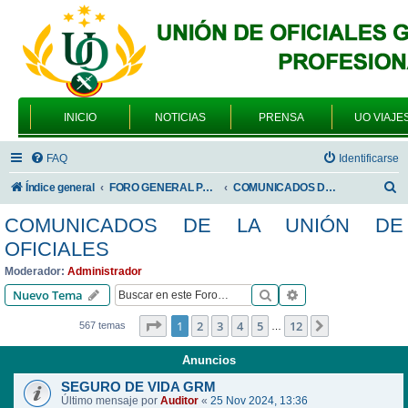
INICIO
NOTICIAS
PRENSA
UO VIAJE
FAQ
Identificarse
B
Índice general
FORO GENERAL PARA TODOS LOS USUARIOS
COMUNICADOS DE LA UNIÓN DE OFICIALES
u
COMUNICADOS DE LA UNIÓN DE
s
OFICIALES
c
Moderador:
Administrador
a
Buscar
Búsqueda avanzad
Nuevo Tema
r
Página
1
de
12
1
2
3
4
5
12
Siguiente
567 temas
…
Anuncios
SEGURO DE VIDA GRM
Último mensaje por
Auditor
«
25 Nov 2024, 13:36