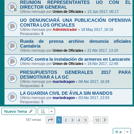
REUNION REPRESENTANTES UO CON EL
DIRECTOR GENERAL
Último mensaje por
Union de Oficiales
«
13 Jun 2017, 00:17
UO DENUNCIARÁ UNA PUBLICACIÓN OFENSIVA
CONTRA LOS OFICIALES
Último mensaje por
Administrador
«
18 May 2017, 16:16
Respuestas:
9
Rueda de prensa archivo denuncia oficiales
Cantabria
Último mensaje por
Union de Oficiales
«
22 Abr 2017, 13:10
AUGC contra la instalación de armeros en Lanzarote
Último mensaje por
Union de Oficiales
«
18 Abr 2017, 12:49
PRESUPUESTOS GENERALES 2017 PARA
DESMOTIVAR A LA GC
Último mensaje por
martedragon
«
08 Abr 2017, 16:29
Respuestas:
4
LA GUARDIA CIVIL DE ÁVILA SIN MANDOS
Último mensaje por
martedragon
«
03 Abr 2017, 23:03
Respuestas:
5
Nuevo Tema
Página
1
de
12
1
2
3
4
5
12
Siguiente
567 temas
…
Ir a