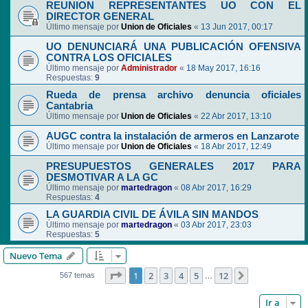
REUNION REPRESENTANTES UO CON EL
DIRECTOR GENERAL
Último mensaje por
Union de Oficiales
«
13 Jun 2017, 00:17
UO DENUNCIARÁ UNA PUBLICACIÓN OFENSIVA
CONTRA LOS OFICIALES
Último mensaje por
Administrador
«
18 May 2017, 16:16
Respuestas:
9
Rueda de prensa archivo denuncia oficiales
Cantabria
Último mensaje por
Union de Oficiales
«
22 Abr 2017, 13:10
AUGC contra la instalación de armeros en Lanzarote
Último mensaje por
Union de Oficiales
«
18 Abr 2017, 12:49
PRESUPUESTOS GENERALES 2017 PARA
DESMOTIVAR A LA GC
Último mensaje por
martedragon
«
08 Abr 2017, 16:29
Respuestas:
4
LA GUARDIA CIVIL DE ÁVILA SIN MANDOS
Último mensaje por
martedragon
«
03 Abr 2017, 23:03
Respuestas:
5
Nuevo Tema
Página
1
de
12
1
2
3
4
5
12
Siguiente
567 temas
…
Ir a