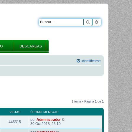
Buscar
Búsqueda avanza
RO
DESCARGAS
Identificarse
1 tema • Página
1
de
1
VISTAS
ÚLTIMO MENSAJE
por
Administrador
446315
30 Oct 2018, 23:10