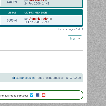
por
moderador
440939
24 Feb 2006, 14:43
VISTAS
ÚLTIMO MENSAJE
por
Administrador
630674
11 Feb 2008, 20:47
1 tema • Página
1
de
1
Ir a
Borrar cookies
Todos los horarios son
UTC+02:00
 en las redes sociales: