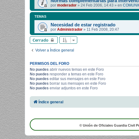
Normas complementarias para intervenci
por
moderador
»
24 Feb 2006, 14:43
» en
COMUNIC
TEMAS
Necesidad de estar registrado
por
Administrador
»
11 Feb 2008, 20:47
Cerrado
Volver a Índice general
PERMISOS DEL FORO
No puedes
abrir nuevos temas en este Foro
No puedes
responder a temas en este Foro
No puedes
editar sus mensajes en este Foro
No puedes
borrar sus mensajes en este Foro
No puedes
enviar adjuntos en este Foro
Índice general
© Unión de Oficiales Guardia Civil P