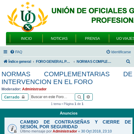
INICIO
NOTICIAS
PRENSA
UO VIAJE
FAQ
Identificarse
B
Índice general
FORO GENERAL PARA TODOS LOS USUARIOS
NORMAS COMPLEMENTARIAS DE INTERVENCION EN EL FORO
u
NORMAS COMPLEMENTARIAS DE
s
INTERVENCION EN EL FORO
c
Moderador:
Administrador
a
Buscar
Búsqueda avanzada
Cerrado
r
1 tema • Página
1
de
1
Anuncios
CAMBIO DE CONTRASEÑAS Y CIERRE DE
SESIÓN, POR SEGURIDAD
Último mensaje por
Administrador
«
30 Oct 2018, 23:10