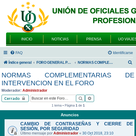
INICIO
NOTICIAS
PRENSA
UO VIAJE
FAQ
Identificarse
B
Índice general
FORO GENERAL PARA TODOS LOS USUARIOS
NORMAS COMPLEMENTARIAS DE INTERVENCION EN EL FORO
u
NORMAS COMPLEMENTARIAS DE
s
INTERVENCION EN EL FORO
c
Moderador:
Administrador
a
Buscar
Búsqueda avanzada
Cerrado
r
1 tema • Página
1
de
1
Anuncios
CAMBIO DE CONTRASEÑAS Y CIERRE DE
SESIÓN, POR SEGURIDAD
Último mensaje por
Administrador
«
30 Oct 2018, 23:10