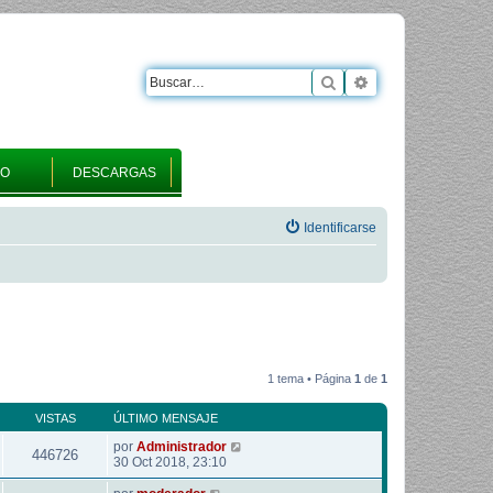
Buscar
Búsqueda avanza
RO
DESCARGAS
Identificarse
1 tema • Página
1
de
1
VISTAS
ÚLTIMO MENSAJE
por
Administrador
446726
30 Oct 2018, 23:10