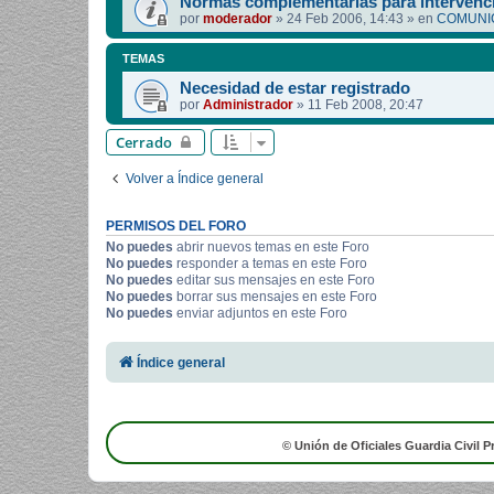
Normas complementarias para intervenci
por
moderador
»
24 Feb 2006, 14:43
» en
COMUNIC
TEMAS
Necesidad de estar registrado
por
Administrador
»
11 Feb 2008, 20:47
Cerrado
Volver a Índice general
PERMISOS DEL FORO
No puedes
abrir nuevos temas en este Foro
No puedes
responder a temas en este Foro
No puedes
editar sus mensajes en este Foro
No puedes
borrar sus mensajes en este Foro
No puedes
enviar adjuntos en este Foro
Índice general
© Unión de Oficiales Guardia Civil P