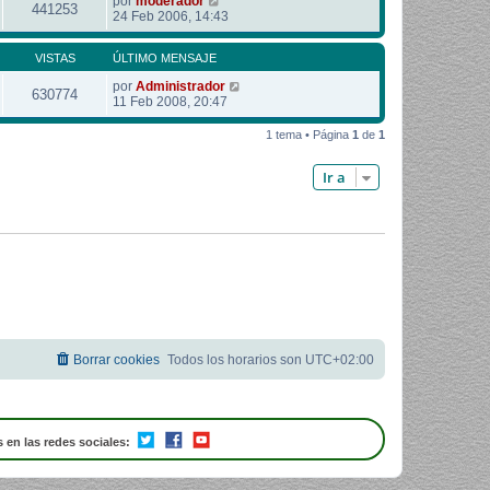
por
moderador
441253
24 Feb 2006, 14:43
VISTAS
ÚLTIMO MENSAJE
por
Administrador
630774
11 Feb 2008, 20:47
1 tema • Página
1
de
1
Ir a
Borrar cookies
Todos los horarios son
UTC+02:00
 en las redes sociales: