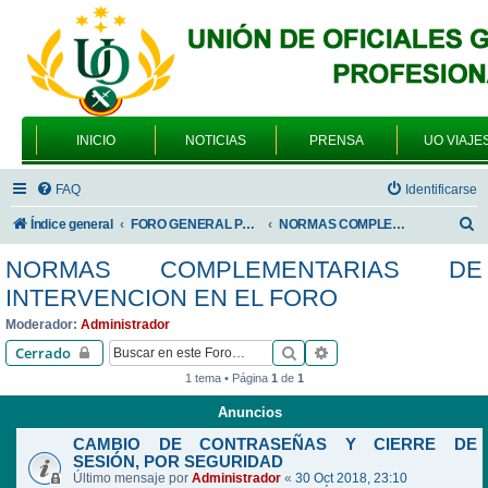
INICIO
NOTICIAS
PRENSA
UO VIAJE
FAQ
Identificarse
B
Índice general
FORO GENERAL PARA TODOS LOS USUARIOS
NORMAS COMPLEMENTARIAS DE INTERVENCION EN EL FORO
u
NORMAS COMPLEMENTARIAS DE
s
INTERVENCION EN EL FORO
c
Moderador:
Administrador
a
Buscar
Búsqueda avanzada
Cerrado
r
1 tema • Página
1
de
1
Anuncios
CAMBIO DE CONTRASEÑAS Y CIERRE DE
SESIÓN, POR SEGURIDAD
Último mensaje por
Administrador
«
30 Oct 2018, 23:10