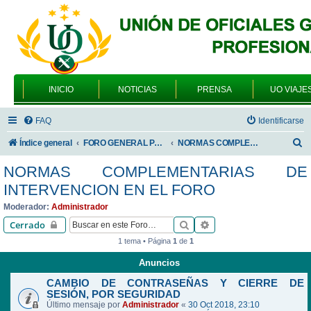
INICIO
NOTICIAS
PRENSA
UO VIAJE
FAQ
Identificarse
B
Índice general
FORO GENERAL PARA TODOS LOS USUARIOS
NORMAS COMPLEMENTARIAS DE INTERVENCION EN EL FORO
u
NORMAS COMPLEMENTARIAS DE
s
INTERVENCION EN EL FORO
c
Moderador:
Administrador
a
Buscar
Búsqueda avanzada
Cerrado
r
1 tema • Página
1
de
1
Anuncios
CAMBIO DE CONTRASEÑAS Y CIERRE DE
SESIÓN, POR SEGURIDAD
Último mensaje por
Administrador
«
30 Oct 2018, 23:10