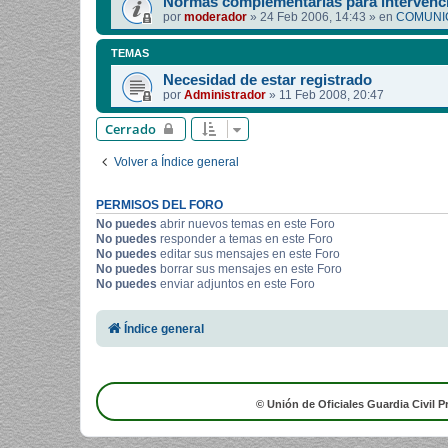
Normas complementarias para intervenci
por
moderador
»
24 Feb 2006, 14:43
» en
COMUNIC
TEMAS
Necesidad de estar registrado
por
Administrador
»
11 Feb 2008, 20:47
Cerrado
Volver a Índice general
PERMISOS DEL FORO
No puedes
abrir nuevos temas en este Foro
No puedes
responder a temas en este Foro
No puedes
editar sus mensajes en este Foro
No puedes
borrar sus mensajes en este Foro
No puedes
enviar adjuntos en este Foro
Índice general
© Unión de Oficiales Guardia Civil P