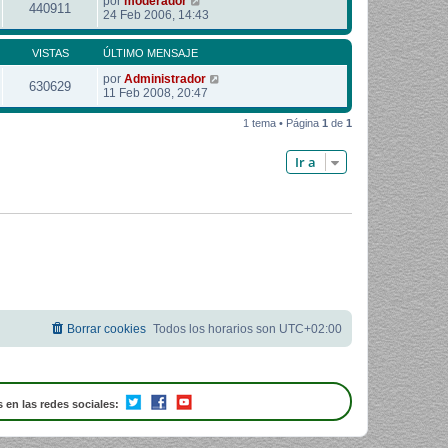
por
moderador
440911
24 Feb 2006, 14:43
VISTAS
ÚLTIMO MENSAJE
por
Administrador
630629
11 Feb 2008, 20:47
1 tema • Página
1
de
1
Ir a
Borrar cookies
Todos los horarios son
UTC+02:00
 en las redes sociales: