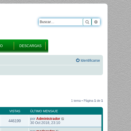
Buscar
Búsqueda avanza
RO
DESCARGAS
Identificarse
1 tema • Página
1
de
1
VISTAS
ÚLTIMO MENSAJE
por
Administrador
446199
30 Oct 2018, 23:10