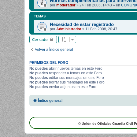
Normas complementarias para intervenci
por
moderador
»
24 Feb 2006, 14:43
» en
COMUNIC
TEMAS
Necesidad de estar registrado
por
Administrador
»
11 Feb 2008, 20:47
Cerrado
Volver a Índice general
PERMISOS DEL FORO
No puedes
abrir nuevos temas en este Foro
No puedes
responder a temas en este Foro
No puedes
editar sus mensajes en este Foro
No puedes
borrar sus mensajes en este Foro
No puedes
enviar adjuntos en este Foro
Índice general
© Unión de Oficiales Guardia Civil P