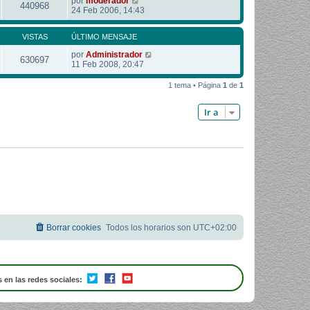
por
moderador
440968
24 Feb 2006, 14:43
VISTAS
ÚLTIMO MENSAJE
por
Administrador
630697
11 Feb 2008, 20:47
1 tema • Página
1
de
1
Ir a
Borrar cookies
Todos los horarios son
UTC+02:00
 en las redes sociales: