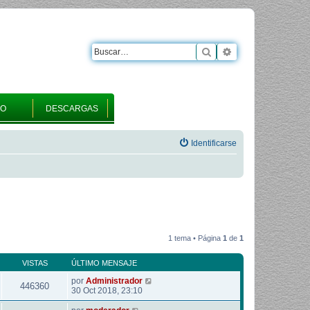
Buscar
Búsqueda avanza
RO
DESCARGAS
Identificarse
1 tema • Página
1
de
1
VISTAS
ÚLTIMO MENSAJE
por
Administrador
446360
30 Oct 2018, 23:10