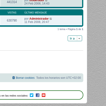
por
moderador
441314
24 Feb 2006, 14:43
VISTAS
ÚLTIMO MENSAJE
por
Administrador
630790
11 Feb 2008, 20:47
1 tema • Página
1
de
1
Ir a
Borrar cookies
Todos los horarios son
UTC+02:00
 en las redes sociales: