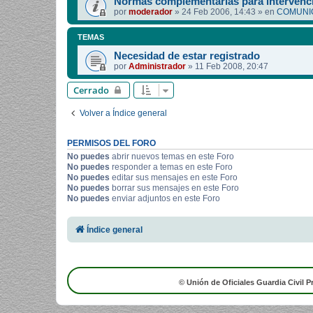
Normas complementarias para intervenci
por
moderador
»
24 Feb 2006, 14:43
» en
COMUNIC
TEMAS
Necesidad de estar registrado
por
Administrador
»
11 Feb 2008, 20:47
Cerrado
Volver a Índice general
PERMISOS DEL FORO
No puedes
abrir nuevos temas en este Foro
No puedes
responder a temas en este Foro
No puedes
editar sus mensajes en este Foro
No puedes
borrar sus mensajes en este Foro
No puedes
enviar adjuntos en este Foro
Índice general
© Unión de Oficiales Guardia Civil P