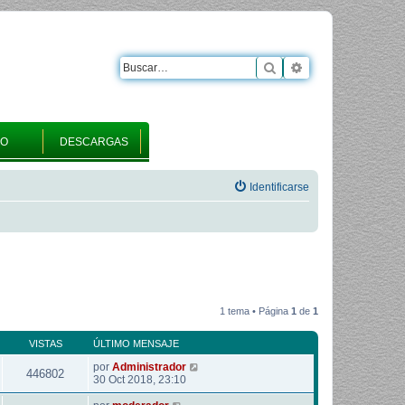
Buscar
Búsqueda avanza
RO
DESCARGAS
Identificarse
1 tema • Página
1
de
1
VISTAS
ÚLTIMO MENSAJE
por
Administrador
446802
30 Oct 2018, 23:10