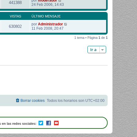
por
moderador
441388
24 Feb 2006, 14:43
VISTAS
ÚLTIMO MENSAJE
por
Administrador
630802
11 Feb 2008, 20:47
1 tema • Página
1
de
1
Ir a
Borrar cookies
Todos los horarios son
UTC+02:00
 en las redes sociales: