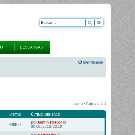
Buscar
Búsqueda avanza
RO
DESCARGAS
Identificarse
1 tema • Página
1
de
1
VISTAS
ÚLTIMO MENSAJE
por
Administrador
446877
30 Oct 2018, 23:10