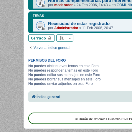
Normas complementarias para intervenci
por
moderador
»
24 Feb 2006, 14:43
» en
COMUNIC
TEMAS
Necesidad de estar registrado
por
Administrador
»
11 Feb 2008, 20:47
Cerrado
Volver a Índice general
PERMISOS DEL FORO
No puedes
abrir nuevos temas en este Foro
No puedes
responder a temas en este Foro
No puedes
editar sus mensajes en este Foro
No puedes
borrar sus mensajes en este Foro
No puedes
enviar adjuntos en este Foro
Índice general
© Unión de Oficiales Guardia Civil P