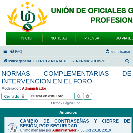
INICIO
NOTICIAS
PRENSA
UO VIAJE
FAQ
Identificarse
B
Índice general
FORO GENERAL PARA TODOS LOS USUARIOS
NORMAS COMPLEMENTARIAS DE INTERVENCION EN EL FORO
u
NORMAS COMPLEMENTARIAS DE
s
INTERVENCION EN EL FORO
c
Moderador:
Administrador
a
Buscar
Búsqueda avanzada
Cerrado
r
1 tema • Página
1
de
1
Anuncios
CAMBIO DE CONTRASEÑAS Y CIERRE DE
SESIÓN, POR SEGURIDAD
Último mensaje por
Administrador
«
30 Oct 2018, 23:10