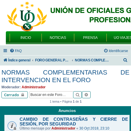
INICIO
NOTICIAS
PRENSA
UO VIAJE
FAQ
Identificarse
B
Índice general
FORO GENERAL PARA TODOS LOS USUARIOS
NORMAS COMPLEMENTARIAS DE INTERVENCION EN EL FORO
u
NORMAS COMPLEMENTARIAS DE
s
INTERVENCION EN EL FORO
c
Moderador:
Administrador
a
Buscar
Búsqueda avanzada
Cerrado
r
1 tema • Página
1
de
1
Anuncios
CAMBIO DE CONTRASEÑAS Y CIERRE DE
SESIÓN, POR SEGURIDAD
Último mensaje por
Administrador
«
30 Oct 2018, 23:10