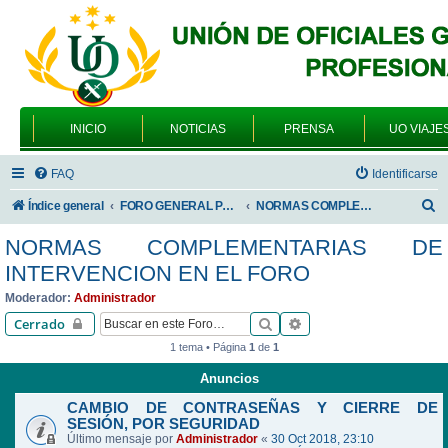
INICIO
NOTICIAS
PRENSA
UO VIAJE
FAQ
Identificarse
B
Índice general
FORO GENERAL PARA TODOS LOS USUARIOS
NORMAS COMPLEMENTARIAS DE INTERVENCION EN EL FORO
u
NORMAS COMPLEMENTARIAS DE
s
INTERVENCION EN EL FORO
c
Moderador:
Administrador
a
Buscar
Búsqueda avanzada
Cerrado
r
1 tema • Página
1
de
1
Anuncios
CAMBIO DE CONTRASEÑAS Y CIERRE DE
SESIÓN, POR SEGURIDAD
Último mensaje por
Administrador
«
30 Oct 2018, 23:10