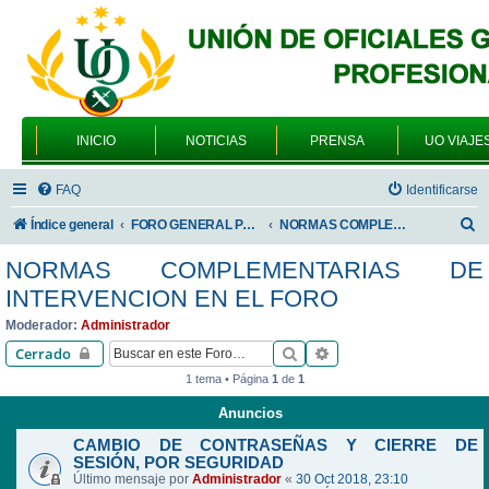
INICIO
NOTICIAS
PRENSA
UO VIAJE
FAQ
Identificarse
B
Índice general
FORO GENERAL PARA TODOS LOS USUARIOS
NORMAS COMPLEMENTARIAS DE INTERVENCION EN EL FORO
u
NORMAS COMPLEMENTARIAS DE
s
INTERVENCION EN EL FORO
c
Moderador:
Administrador
a
Buscar
Búsqueda avanzada
Cerrado
r
1 tema • Página
1
de
1
Anuncios
CAMBIO DE CONTRASEÑAS Y CIERRE DE
SESIÓN, POR SEGURIDAD
Último mensaje por
Administrador
«
30 Oct 2018, 23:10