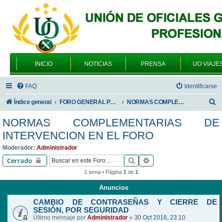
INICIO
NOTICIAS
PRENSA
UO VIAJE
FAQ
Identificarse
B
Índice general
FORO GENERAL PARA TODOS LOS USUARIOS
NORMAS COMPLEMENTARIAS DE INTERVENCION EN EL FORO
u
NORMAS COMPLEMENTARIAS DE
s
INTERVENCION EN EL FORO
c
Moderador:
Administrador
a
Buscar
Búsqueda avanzada
Cerrado
r
1 tema • Página
1
de
1
Anuncios
CAMBIO DE CONTRASEÑAS Y CIERRE DE
SESIÓN, POR SEGURIDAD
Último mensaje por
Administrador
«
30 Oct 2018, 23:10