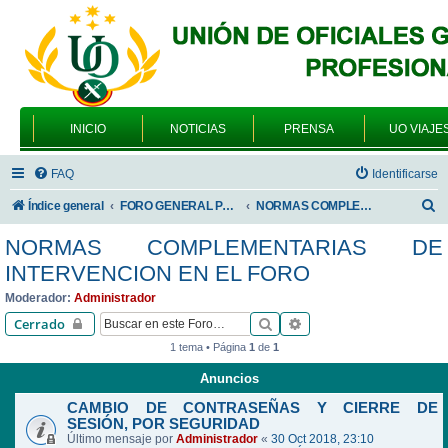
INICIO
NOTICIAS
PRENSA
UO VIAJE
FAQ
Identificarse
B
Índice general
FORO GENERAL PARA TODOS LOS USUARIOS
NORMAS COMPLEMENTARIAS DE INTERVENCION EN EL FORO
u
NORMAS COMPLEMENTARIAS DE
s
INTERVENCION EN EL FORO
c
Moderador:
Administrador
a
Buscar
Búsqueda avanzada
Cerrado
r
1 tema • Página
1
de
1
Anuncios
CAMBIO DE CONTRASEÑAS Y CIERRE DE
SESIÓN, POR SEGURIDAD
Último mensaje por
Administrador
«
30 Oct 2018, 23:10