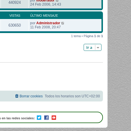
por
moderador
440924
24 Feb 2006, 14:43
VISTAS
ÚLTIMO MENSAJE
por
Administrador
630650
11 Feb 2008, 20:47
1 tema • Página
1
de
1
Ir a
Borrar cookies
Todos los horarios son
UTC+02:00
 en las redes sociales: