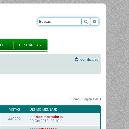
Buscar
Búsqueda avanza
RO
DESCARGAS
Identificarse
1 tema • Página
1
de
1
VISTAS
ÚLTIMO MENSAJE
por
Administrador
446239
30 Oct 2018, 23:10