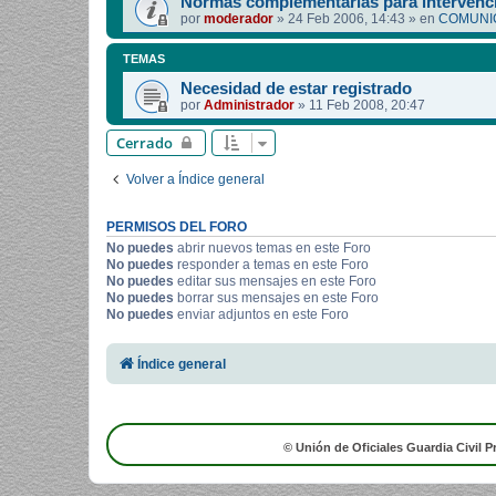
Normas complementarias para intervenci
por
moderador
»
24 Feb 2006, 14:43
» en
COMUNIC
TEMAS
Necesidad de estar registrado
por
Administrador
»
11 Feb 2008, 20:47
Cerrado
Volver a Índice general
PERMISOS DEL FORO
No puedes
abrir nuevos temas en este Foro
No puedes
responder a temas en este Foro
No puedes
editar sus mensajes en este Foro
No puedes
borrar sus mensajes en este Foro
No puedes
enviar adjuntos en este Foro
Índice general
© Unión de Oficiales Guardia Civil P