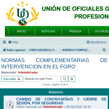
INICIO
NOTICIAS
PRENSA
UO VIAJE
FAQ
Identificarse
B
Índice general
FORO GENERAL PARA TODOS LOS USUARIOS
NORMAS COMPLEMENTARIAS DE INTERVENCION EN EL FORO
u
NORMAS COMPLEMENTARIAS DE
s
INTERVENCION EN EL FORO
c
Moderador:
Administrador
a
Buscar
Búsqueda avanzada
Cerrado
r
1 tema • Página
1
de
1
Anuncios
CAMBIO DE CONTRASEÑAS Y CIERRE DE
SESIÓN, POR SEGURIDAD
Último mensaje por
Administrador
«
30 Oct 2018, 23:10