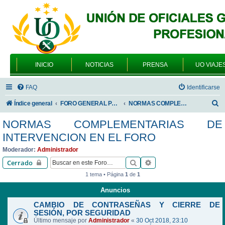
INICIO
NOTICIAS
PRENSA
UO VIAJE
FAQ
Identificarse
B
Índice general
FORO GENERAL PARA TODOS LOS USUARIOS
NORMAS COMPLEMENTARIAS DE INTERVENCION EN EL FORO
u
NORMAS COMPLEMENTARIAS DE
s
INTERVENCION EN EL FORO
c
Moderador:
Administrador
a
Buscar
Búsqueda avanzada
Cerrado
r
1 tema • Página
1
de
1
Anuncios
CAMBIO DE CONTRASEÑAS Y CIERRE DE
SESIÓN, POR SEGURIDAD
Último mensaje por
Administrador
«
30 Oct 2018, 23:10