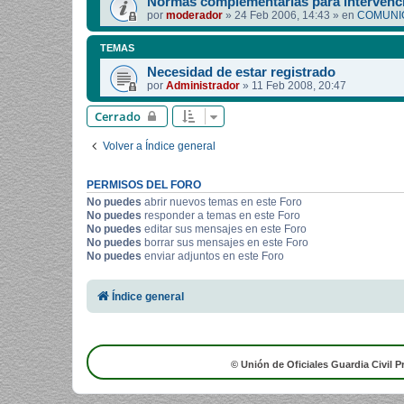
Normas complementarias para intervenci
por
moderador
»
24 Feb 2006, 14:43
» en
COMUNIC
TEMAS
Necesidad de estar registrado
por
Administrador
»
11 Feb 2008, 20:47
Cerrado
Volver a Índice general
PERMISOS DEL FORO
No puedes
abrir nuevos temas en este Foro
No puedes
responder a temas en este Foro
No puedes
editar sus mensajes en este Foro
No puedes
borrar sus mensajes en este Foro
No puedes
enviar adjuntos en este Foro
Índice general
© Unión de Oficiales Guardia Civil P