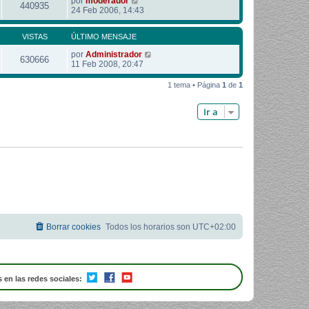
por
moderador
440935
24 Feb 2006, 14:43
VISTAS
ÚLTIMO MENSAJE
por
Administrador
630666
11 Feb 2008, 20:47
1 tema • Página
1
de
1
Ir a
Borrar cookies
Todos los horarios son
UTC+02:00
 en las redes sociales: