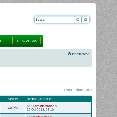
Buscar
Búsqueda avanza
RO
DESCARGAS
Identificarse
1 tema • Página
1
de
1
VISTAS
ÚLTIMO MENSAJE
por
Administrador
446285
30 Oct 2018, 23:10