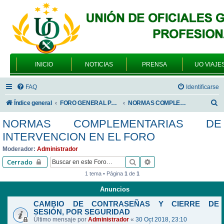
INICIO
NOTICIAS
PRENSA
UO VIAJE
FAQ
Identificarse
B
Índice general
FORO GENERAL PARA TODOS LOS USUARIOS
NORMAS COMPLEMENTARIAS DE INTERVENCION EN EL FORO
u
NORMAS COMPLEMENTARIAS DE
s
INTERVENCION EN EL FORO
c
Moderador:
Administrador
a
Buscar
Búsqueda avanzada
Cerrado
r
1 tema • Página
1
de
1
Anuncios
CAMBIO DE CONTRASEÑAS Y CIERRE DE
SESIÓN, POR SEGURIDAD
Último mensaje por
Administrador
«
30 Oct 2018, 23:10