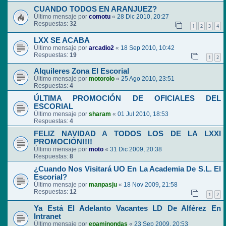
CUANDO TODOS EN ARANJUEZ?
Último mensaje por
comotu
«
28 Dic 2010, 20:27
Respuestas:
32
1
2
3
4
LXX SE ACABA
Último mensaje por
arcadio2
«
18 Sep 2010, 10:42
Respuestas:
19
1
2
Alquileres Zona El Escorial
Último mensaje por
motorolo
«
25 Ago 2010, 23:51
Respuestas:
4
ÚLTIMA PROMOCIÓN DE OFICIALES DEL
ESCORIAL
Último mensaje por
sharam
«
01 Jul 2010, 18:53
Respuestas:
4
FELIZ NAVIDAD A TODOS LOS DE LA LXXI
PROMOCIÓN!!!!
Último mensaje por
moto
«
31 Dic 2009, 20:38
Respuestas:
8
¿Cuando Nos Visitará UO En La Academia De S.L. El
Escorial?
Último mensaje por
manpasju
«
18 Nov 2009, 21:58
Respuestas:
12
1
2
Ya Está El Adelanto Vacantes LD De Alférez En
Intranet
Último mensaje por
epaminondas
«
23 Sep 2009, 20:53