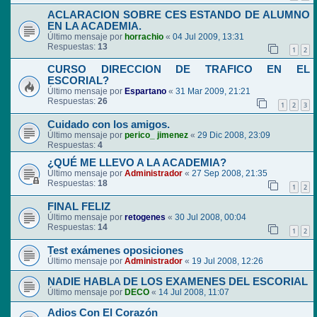
ACLARACION SOBRE CES ESTANDO DE ALUMNO
EN LA ACADEMIA.
Último mensaje por
horrachio
«
04 Jul 2009, 13:31
Respuestas:
13
1
2
CURSO DIRECCION DE TRAFICO EN EL
ESCORIAL?
Último mensaje por
Espartano
«
31 Mar 2009, 21:21
Respuestas:
26
1
2
3
Cuidado con los amigos.
Último mensaje por
perico_ jimenez
«
29 Dic 2008, 23:09
Respuestas:
4
¿QUÉ ME LLEVO A LA ACADEMIA?
Último mensaje por
Administrador
«
27 Sep 2008, 21:35
Respuestas:
18
1
2
FINAL FELIZ
Último mensaje por
retogenes
«
30 Jul 2008, 00:04
Respuestas:
14
1
2
Test exámenes oposiciones
Último mensaje por
Administrador
«
19 Jul 2008, 12:26
NADIE HABLA DE LOS EXAMENES DEL ESCORIAL
Último mensaje por
DECO
«
14 Jul 2008, 11:07
Adios Con El Corazón