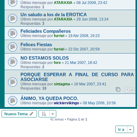
Último mensaje por
ATARAXIA
«
08 Jul 2008, 23:42
Respuestas:
1
Un saludo a los de la EROTICA
Último mensaje por
ATARAXIA
«
29 Jun 2008, 13:24
Respuestas:
3
Feliciades Compañeros
Último mensaje por
furriel
«
19 Abr 2008, 19:23
Felices Fiestas
Último mensaje por
furriel
«
22 Dic 2007, 20:59
NO ESTAMOS SOLOS
Último mensaje por
fore
«
21 Mar 2007, 18:42
Respuestas:
2
PORQUE ESPERAR A FINAL DE CURSO PARA
ASOCIARSE
Último mensaje por
sintagma
«
16 Mar 2007, 23:41
Respuestas:
10
1
2
ÁNIMO, YA QUEDA POCO.
Último mensaje por
wickiervikingo
«
08 May 2006, 10:56
Nuevo Tema
41 temas • Página
1
de
1
Ir a