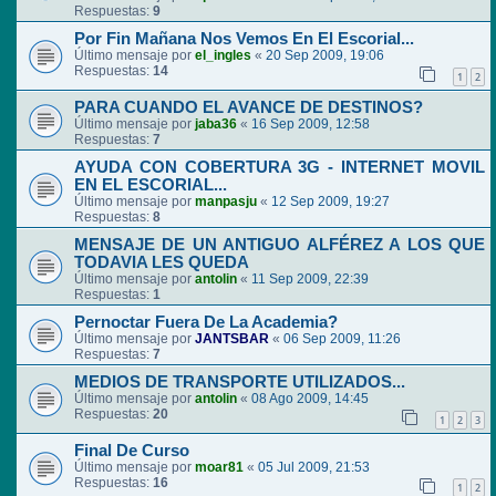
Respuestas:
9
Por Fin Mañana Nos Vemos En El Escorial...
Último mensaje por
el_ingles
«
20 Sep 2009, 19:06
Respuestas:
14
1
2
PARA CUANDO EL AVANCE DE DESTINOS?
Último mensaje por
jaba36
«
16 Sep 2009, 12:58
Respuestas:
7
AYUDA CON COBERTURA 3G - INTERNET MOVIL
EN EL ESCORIAL...
Último mensaje por
manpasju
«
12 Sep 2009, 19:27
Respuestas:
8
MENSAJE DE UN ANTIGUO ALFÉREZ A LOS QUE
TODAVIA LES QUEDA
Último mensaje por
antolin
«
11 Sep 2009, 22:39
Respuestas:
1
Pernoctar Fuera De La Academia?
Último mensaje por
JANTSBAR
«
06 Sep 2009, 11:26
Respuestas:
7
MEDIOS DE TRANSPORTE UTILIZADOS...
Último mensaje por
antolin
«
08 Ago 2009, 14:45
Respuestas:
20
1
2
3
Final De Curso
Último mensaje por
moar81
«
05 Jul 2009, 21:53
Respuestas:
16
1
2