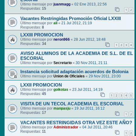
Último mensaje por
juanmagg
«
02 Ene 2013, 22:56
Respuestas:
15
1
2
Vacantes Restringidas Promoción Oficial LXXIII
Último mensaje por
ali
«
21 Jul 2012, 21:19
Respuestas:
8
LXXIII PROMOCION
Último mensaje por
neron966
«
28 Jun 2012, 18:48
Respuestas:
34
1
2
3
4
AVISO ALUMNOS DE LA ACADEMIA DE S.L. DE EL
ESCORIAL
Último mensaje por
Secretario
«
30 Nov 2011, 21:11
Instancia solicitud adaptación acuerdos de Bolonia
Último mensaje por
Union de Oficiales
«
29 Nov 2011, 23:00
LXXII PROMOCION
Último mensaje por
goikotas
«
23 Jul 2011, 14:19
Respuestas:
45
1
2
3
4
5
VISITA DE UN TECOL ACADEMIA EL ESCORIAL
Último mensaje por
manpasju
«
19 Jul 2011, 16:12
Respuestas:
17
1
2
VACANTES RESTRINGIDAS OTRA VEZ ESTE AÑO?
Último mensaje por
Administrador
«
04 Jul 2011, 20:46
Respuestas:
11
1
2