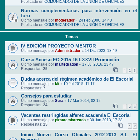
Publicado en
COMUNICADOS DE LA UNIÓN DE OFICIALES
Normas complementarias para intervención en el
foro
Último mensaje por
moderador
«
24 Feb 2006, 14:43
Publicado en
COMUNICADOS DE LA UNIÓN DE OFICIALES
Temas
IV EDICIÓN PROYECTO MENTOR
Último mensaje por
Administrador
«
14 Dic 2023, 13:49
Curso Acceso EO 2015-16-LXXVII Promoción
Último mensaje por
martedragon
«
17 Jul 2016, 23:47
Respuestas:
25
1
2
3
Dudas acerca del régimen académico de El Escorial
Último mensaje por
klt
«
10 Jul 2015, 11:17
Respuestas:
7
Consejos para estudiar
Último mensaje por
Sura
«
17 Mar 2014, 02:12
Respuestas:
24
1
2
3
Vacantes restringidas alferez academia El Escorial
Último mensaje por
pirataembarcado
«
30 Jun 2013, 17:28
Respuestas:
15
1
2
Inicio Nuevo Curso Oficiales 2012-2013 S.L. El
Escorial