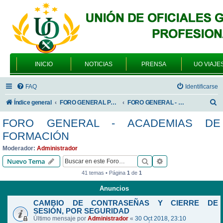
INICIO
NOTICIAS
PRENSA
UO VIAJE
FAQ
Identificarse
B
Índice general
FORO GENERAL PARA TODOS LOS USUARIOS
FORO GENERAL - ACADEMIAS DE FORMACIÓN
u
FORO GENERAL - ACADEMIAS DE
s
FORMACIÓN
c
Moderador:
Administrador
a
Buscar
Búsqueda avanzad
Nuevo Tema
r
41 temas • Página
1
de
1
Anuncios
CAMBIO DE CONTRASEÑAS Y CIERRE DE
SESIÓN, POR SEGURIDAD
Último mensaje por
Administrador
«
30 Oct 2018, 23:10