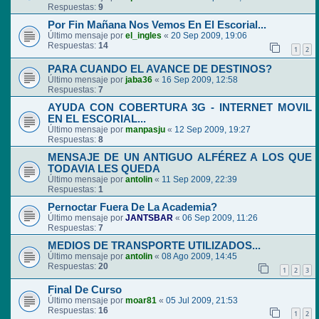
Respuestas:
9
Por Fin Mañana Nos Vemos En El Escorial...
Último mensaje por
el_ingles
«
20 Sep 2009, 19:06
Respuestas:
14
1
2
PARA CUANDO EL AVANCE DE DESTINOS?
Último mensaje por
jaba36
«
16 Sep 2009, 12:58
Respuestas:
7
AYUDA CON COBERTURA 3G - INTERNET MOVIL
EN EL ESCORIAL...
Último mensaje por
manpasju
«
12 Sep 2009, 19:27
Respuestas:
8
MENSAJE DE UN ANTIGUO ALFÉREZ A LOS QUE
TODAVIA LES QUEDA
Último mensaje por
antolin
«
11 Sep 2009, 22:39
Respuestas:
1
Pernoctar Fuera De La Academia?
Último mensaje por
JANTSBAR
«
06 Sep 2009, 11:26
Respuestas:
7
MEDIOS DE TRANSPORTE UTILIZADOS...
Último mensaje por
antolin
«
08 Ago 2009, 14:45
Respuestas:
20
1
2
3
Final De Curso
Último mensaje por
moar81
«
05 Jul 2009, 21:53
Respuestas:
16
1
2