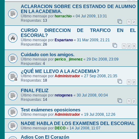
ACLARACION SOBRE CES ESTANDO DE ALUMNO
EN LA ACADEMIA.
Último mensaje por
horrachio
«
04 Jul 2009, 13:31
Respuestas:
13
1
2
CURSO DIRECCION DE TRAFICO EN EL
ESCORIAL?
Último mensaje por
Espartano
«
31 Mar 2009, 21:21
Respuestas:
26
1
2
3
Cuidado con los amigos.
Último mensaje por
perico_ jimenez
«
29 Dic 2008, 23:09
Respuestas:
4
¿QUÉ ME LLEVO A LA ACADEMIA?
Último mensaje por
Administrador
«
27 Sep 2008, 21:35
Respuestas:
18
1
2
FINAL FELIZ
Último mensaje por
retogenes
«
30 Jul 2008, 00:04
Respuestas:
14
1
2
Test exámenes oposiciones
Último mensaje por
Administrador
«
19 Jul 2008, 12:26
NADIE HABLA DE LOS EXAMENES DEL ESCORIAL
Último mensaje por
DECO
«
14 Jul 2008, 11:07
Adios Con El Corazón