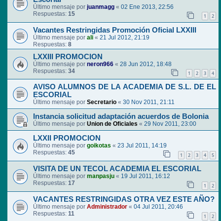
Último mensaje por
juanmagg
«
02 Ene 2013, 22:56
Respuestas:
15
1
2
Vacantes Restringidas Promoción Oficial LXXIII
Último mensaje por
ali
«
21 Jul 2012, 21:19
Respuestas:
8
LXXIII PROMOCION
Último mensaje por
neron966
«
28 Jun 2012, 18:48
Respuestas:
34
1
2
3
4
AVISO ALUMNOS DE LA ACADEMIA DE S.L. DE EL
ESCORIAL
Último mensaje por
Secretario
«
30 Nov 2011, 21:11
Instancia solicitud adaptación acuerdos de Bolonia
Último mensaje por
Union de Oficiales
«
29 Nov 2011, 23:00
LXXII PROMOCION
Último mensaje por
goikotas
«
23 Jul 2011, 14:19
Respuestas:
45
1
2
3
4
5
VISITA DE UN TECOL ACADEMIA EL ESCORIAL
Último mensaje por
manpasju
«
19 Jul 2011, 16:12
Respuestas:
17
1
2
VACANTES RESTRINGIDAS OTRA VEZ ESTE AÑO?
Último mensaje por
Administrador
«
04 Jul 2011, 20:46
Respuestas:
11
1
2