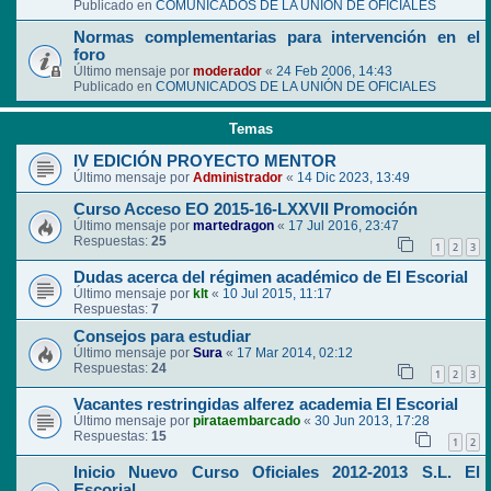
Publicado en
COMUNICADOS DE LA UNIÓN DE OFICIALES
Normas complementarias para intervención en el
foro
Último mensaje por
moderador
«
24 Feb 2006, 14:43
Publicado en
COMUNICADOS DE LA UNIÓN DE OFICIALES
Temas
IV EDICIÓN PROYECTO MENTOR
Último mensaje por
Administrador
«
14 Dic 2023, 13:49
Curso Acceso EO 2015-16-LXXVII Promoción
Último mensaje por
martedragon
«
17 Jul 2016, 23:47
Respuestas:
25
1
2
3
Dudas acerca del régimen académico de El Escorial
Último mensaje por
klt
«
10 Jul 2015, 11:17
Respuestas:
7
Consejos para estudiar
Último mensaje por
Sura
«
17 Mar 2014, 02:12
Respuestas:
24
1
2
3
Vacantes restringidas alferez academia El Escorial
Último mensaje por
pirataembarcado
«
30 Jun 2013, 17:28
Respuestas:
15
1
2
Inicio Nuevo Curso Oficiales 2012-2013 S.L. El
Escorial