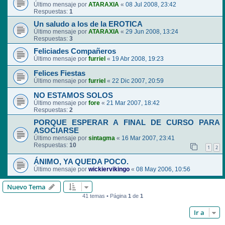
Último mensaje por
ATARAXIA
«
08 Jul 2008, 23:42
Respuestas:
1
Un saludo a los de la EROTICA
Último mensaje por
ATARAXIA
«
29 Jun 2008, 13:24
Respuestas:
3
Feliciades Compañeros
Último mensaje por
furriel
«
19 Abr 2008, 19:23
Felices Fiestas
Último mensaje por
furriel
«
22 Dic 2007, 20:59
NO ESTAMOS SOLOS
Último mensaje por
fore
«
21 Mar 2007, 18:42
Respuestas:
2
PORQUE ESPERAR A FINAL DE CURSO PARA
ASOCIARSE
Último mensaje por
sintagma
«
16 Mar 2007, 23:41
Respuestas:
10
1
2
ÁNIMO, YA QUEDA POCO.
Último mensaje por
wickiervikingo
«
08 May 2006, 10:56
Nuevo Tema
41 temas • Página
1
de
1
Ir a