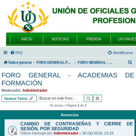
INICIO
NOTICIAS
PRENSA
UO VIAJE
FAQ
Identificarse
B
Índice general
FORO GENERAL PARA TODOS LOS USUARIOS
FORO GENERAL - ACADEMIAS DE FORMACIÓN
u
FORO GENERAL - ACADEMIAS DE
s
FORMACIÓN
c
Moderador:
Administrador
a
Buscar
Búsqueda avanzad
Nuevo Tema
r
41 temas • Página
1
de
1
Anuncios
CAMBIO DE CONTRASEÑAS Y CIERRE DE
SESIÓN, POR SEGURIDAD
Último mensaje por
Administrador
«
30 Oct 2018, 23:10