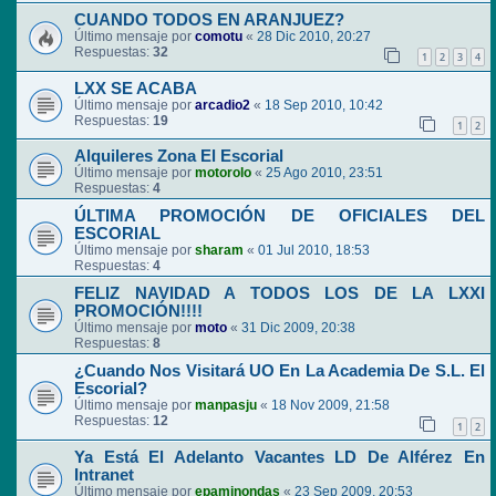
CUANDO TODOS EN ARANJUEZ?
Último mensaje por
comotu
«
28 Dic 2010, 20:27
Respuestas:
32
1
2
3
4
LXX SE ACABA
Último mensaje por
arcadio2
«
18 Sep 2010, 10:42
Respuestas:
19
1
2
Alquileres Zona El Escorial
Último mensaje por
motorolo
«
25 Ago 2010, 23:51
Respuestas:
4
ÚLTIMA PROMOCIÓN DE OFICIALES DEL
ESCORIAL
Último mensaje por
sharam
«
01 Jul 2010, 18:53
Respuestas:
4
FELIZ NAVIDAD A TODOS LOS DE LA LXXI
PROMOCIÓN!!!!
Último mensaje por
moto
«
31 Dic 2009, 20:38
Respuestas:
8
¿Cuando Nos Visitará UO En La Academia De S.L. El
Escorial?
Último mensaje por
manpasju
«
18 Nov 2009, 21:58
Respuestas:
12
1
2
Ya Está El Adelanto Vacantes LD De Alférez En
Intranet
Último mensaje por
epaminondas
«
23 Sep 2009, 20:53