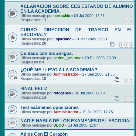
ACLARACION SOBRE CES ESTANDO DE ALUMNO
EN LA ACADEMIA.
Último mensaje por
horrachio
«
04 Jul 2009, 13:31
Respuestas:
13
1
2
CURSO DIRECCION DE TRAFICO EN EL
ESCORIAL?
Último mensaje por
Espartano
«
31 Mar 2009, 21:21
Respuestas:
26
1
2
3
Cuidado con los amigos.
Último mensaje por
perico_ jimenez
«
29 Dic 2008, 23:09
Respuestas:
4
¿QUÉ ME LLEVO A LA ACADEMIA?
Último mensaje por
Administrador
«
27 Sep 2008, 21:35
Respuestas:
18
1
2
FINAL FELIZ
Último mensaje por
retogenes
«
30 Jul 2008, 00:04
Respuestas:
14
1
2
Test exámenes oposiciones
Último mensaje por
Administrador
«
19 Jul 2008, 12:26
NADIE HABLA DE LOS EXAMENES DEL ESCORIAL
Último mensaje por
DECO
«
14 Jul 2008, 11:07
Adios Con El Corazón