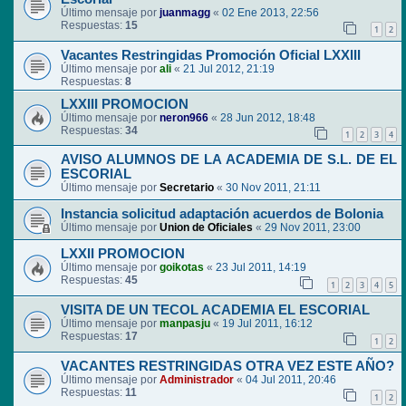
Último mensaje por
juanmagg
«
02 Ene 2013, 22:56
Respuestas:
15
1
2
Vacantes Restringidas Promoción Oficial LXXIII
Último mensaje por
ali
«
21 Jul 2012, 21:19
Respuestas:
8
LXXIII PROMOCION
Último mensaje por
neron966
«
28 Jun 2012, 18:48
Respuestas:
34
1
2
3
4
AVISO ALUMNOS DE LA ACADEMIA DE S.L. DE EL
ESCORIAL
Último mensaje por
Secretario
«
30 Nov 2011, 21:11
Instancia solicitud adaptación acuerdos de Bolonia
Último mensaje por
Union de Oficiales
«
29 Nov 2011, 23:00
LXXII PROMOCION
Último mensaje por
goikotas
«
23 Jul 2011, 14:19
Respuestas:
45
1
2
3
4
5
VISITA DE UN TECOL ACADEMIA EL ESCORIAL
Último mensaje por
manpasju
«
19 Jul 2011, 16:12
Respuestas:
17
1
2
VACANTES RESTRINGIDAS OTRA VEZ ESTE AÑO?
Último mensaje por
Administrador
«
04 Jul 2011, 20:46
Respuestas:
11
1
2