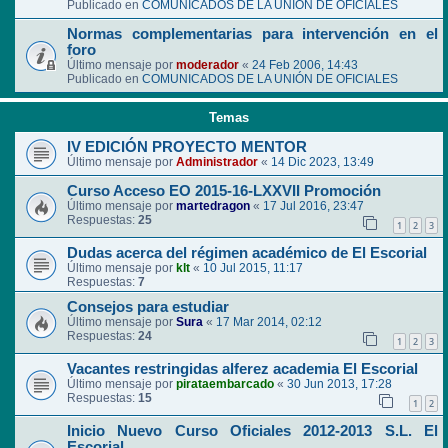
Publicado en
COMUNICADOS DE LA UNIÓN DE OFICIALES
Normas complementarias para intervención en el
foro
Último mensaje por
moderador
«
24 Feb 2006, 14:43
Publicado en
COMUNICADOS DE LA UNIÓN DE OFICIALES
Temas
IV EDICIÓN PROYECTO MENTOR
Último mensaje por
Administrador
«
14 Dic 2023, 13:49
Curso Acceso EO 2015-16-LXXVII Promoción
Último mensaje por
martedragon
«
17 Jul 2016, 23:47
Respuestas:
25
1
2
3
Dudas acerca del régimen académico de El Escorial
Último mensaje por
klt
«
10 Jul 2015, 11:17
Respuestas:
7
Consejos para estudiar
Último mensaje por
Sura
«
17 Mar 2014, 02:12
Respuestas:
24
1
2
3
Vacantes restringidas alferez academia El Escorial
Último mensaje por
pirataembarcado
«
30 Jun 2013, 17:28
Respuestas:
15
1
2
Inicio Nuevo Curso Oficiales 2012-2013 S.L. El
Escorial