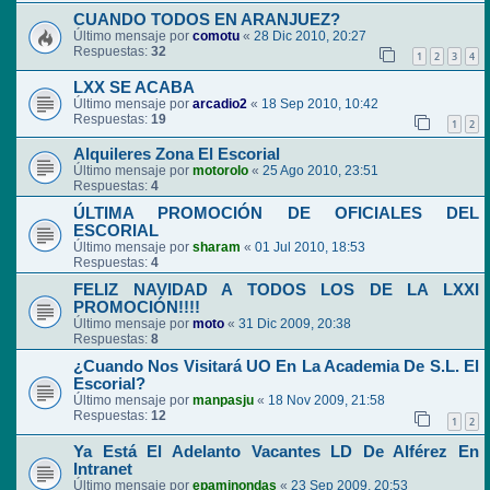
CUANDO TODOS EN ARANJUEZ?
Último mensaje por
comotu
«
28 Dic 2010, 20:27
Respuestas:
32
1
2
3
4
LXX SE ACABA
Último mensaje por
arcadio2
«
18 Sep 2010, 10:42
Respuestas:
19
1
2
Alquileres Zona El Escorial
Último mensaje por
motorolo
«
25 Ago 2010, 23:51
Respuestas:
4
ÚLTIMA PROMOCIÓN DE OFICIALES DEL
ESCORIAL
Último mensaje por
sharam
«
01 Jul 2010, 18:53
Respuestas:
4
FELIZ NAVIDAD A TODOS LOS DE LA LXXI
PROMOCIÓN!!!!
Último mensaje por
moto
«
31 Dic 2009, 20:38
Respuestas:
8
¿Cuando Nos Visitará UO En La Academia De S.L. El
Escorial?
Último mensaje por
manpasju
«
18 Nov 2009, 21:58
Respuestas:
12
1
2
Ya Está El Adelanto Vacantes LD De Alférez En
Intranet
Último mensaje por
epaminondas
«
23 Sep 2009, 20:53