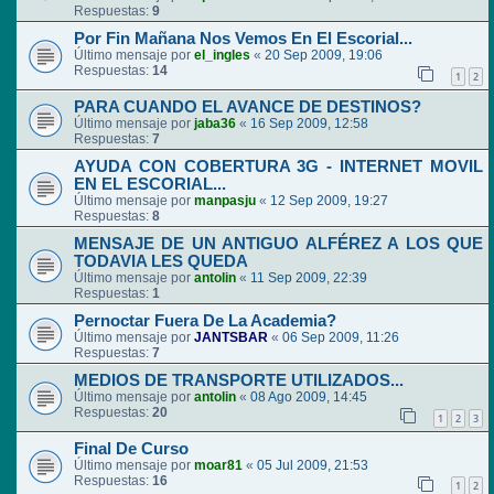
Respuestas:
9
Por Fin Mañana Nos Vemos En El Escorial...
Último mensaje por
el_ingles
«
20 Sep 2009, 19:06
Respuestas:
14
1
2
PARA CUANDO EL AVANCE DE DESTINOS?
Último mensaje por
jaba36
«
16 Sep 2009, 12:58
Respuestas:
7
AYUDA CON COBERTURA 3G - INTERNET MOVIL
EN EL ESCORIAL...
Último mensaje por
manpasju
«
12 Sep 2009, 19:27
Respuestas:
8
MENSAJE DE UN ANTIGUO ALFÉREZ A LOS QUE
TODAVIA LES QUEDA
Último mensaje por
antolin
«
11 Sep 2009, 22:39
Respuestas:
1
Pernoctar Fuera De La Academia?
Último mensaje por
JANTSBAR
«
06 Sep 2009, 11:26
Respuestas:
7
MEDIOS DE TRANSPORTE UTILIZADOS...
Último mensaje por
antolin
«
08 Ago 2009, 14:45
Respuestas:
20
1
2
3
Final De Curso
Último mensaje por
moar81
«
05 Jul 2009, 21:53
Respuestas:
16
1
2