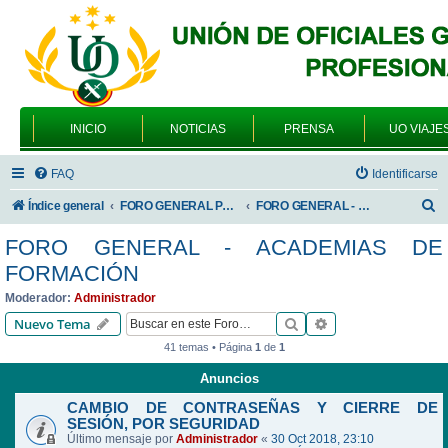
INICIO
NOTICIAS
PRENSA
UO VIAJE
FAQ
Identificarse
B
Índice general
FORO GENERAL PARA TODOS LOS USUARIOS
FORO GENERAL - ACADEMIAS DE FORMACIÓN
u
FORO GENERAL - ACADEMIAS DE
s
FORMACIÓN
c
Moderador:
Administrador
a
Buscar
Búsqueda avanzad
Nuevo Tema
r
41 temas • Página
1
de
1
Anuncios
CAMBIO DE CONTRASEÑAS Y CIERRE DE
SESIÓN, POR SEGURIDAD
Último mensaje por
Administrador
«
30 Oct 2018, 23:10