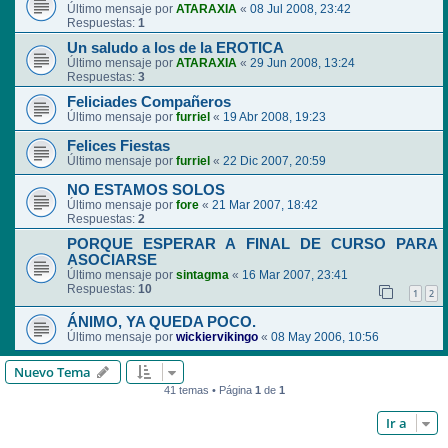
Último mensaje por
ATARAXIA
«
08 Jul 2008, 23:42
Respuestas:
1
Un saludo a los de la EROTICA
Último mensaje por
ATARAXIA
«
29 Jun 2008, 13:24
Respuestas:
3
Feliciades Compañeros
Último mensaje por
furriel
«
19 Abr 2008, 19:23
Felices Fiestas
Último mensaje por
furriel
«
22 Dic 2007, 20:59
NO ESTAMOS SOLOS
Último mensaje por
fore
«
21 Mar 2007, 18:42
Respuestas:
2
PORQUE ESPERAR A FINAL DE CURSO PARA
ASOCIARSE
Último mensaje por
sintagma
«
16 Mar 2007, 23:41
Respuestas:
10
1
2
ÁNIMO, YA QUEDA POCO.
Último mensaje por
wickiervikingo
«
08 May 2006, 10:56
Nuevo Tema
41 temas • Página
1
de
1
Ir a