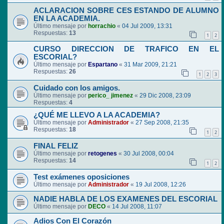
ACLARACION SOBRE CES ESTANDO DE ALUMNO
EN LA ACADEMIA.
Último mensaje por
horrachio
«
04 Jul 2009, 13:31
Respuestas:
13
1
2
CURSO DIRECCION DE TRAFICO EN EL
ESCORIAL?
Último mensaje por
Espartano
«
31 Mar 2009, 21:21
Respuestas:
26
1
2
3
Cuidado con los amigos.
Último mensaje por
perico_ jimenez
«
29 Dic 2008, 23:09
Respuestas:
4
¿QUÉ ME LLEVO A LA ACADEMIA?
Último mensaje por
Administrador
«
27 Sep 2008, 21:35
Respuestas:
18
1
2
FINAL FELIZ
Último mensaje por
retogenes
«
30 Jul 2008, 00:04
Respuestas:
14
1
2
Test exámenes oposiciones
Último mensaje por
Administrador
«
19 Jul 2008, 12:26
NADIE HABLA DE LOS EXAMENES DEL ESCORIAL
Último mensaje por
DECO
«
14 Jul 2008, 11:07
Adios Con El Corazón