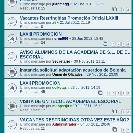
Último mensaje por
juanmagg
«
02 Ene 2013, 22:56
Respuestas:
15
1
2
Vacantes Restringidas Promoción Oficial LXXIII
Último mensaje por
ali
«
21 Jul 2012, 21:19
Respuestas:
8
LXXIII PROMOCION
Último mensaje por
neron966
«
28 Jun 2012, 18:48
Respuestas:
34
1
2
3
4
AVISO ALUMNOS DE LA ACADEMIA DE S.L. DE EL
ESCORIAL
Último mensaje por
Secretario
«
30 Nov 2011, 21:11
Instancia solicitud adaptación acuerdos de Bolonia
Último mensaje por
Union de Oficiales
«
29 Nov 2011, 23:00
LXXII PROMOCION
Último mensaje por
goikotas
«
23 Jul 2011, 14:19
Respuestas:
45
1
2
3
4
5
VISITA DE UN TECOL ACADEMIA EL ESCORIAL
Último mensaje por
manpasju
«
19 Jul 2011, 16:12
Respuestas:
17
1
2
VACANTES RESTRINGIDAS OTRA VEZ ESTE AÑO?
Último mensaje por
Administrador
«
04 Jul 2011, 20:46
Respuestas:
11
1
2