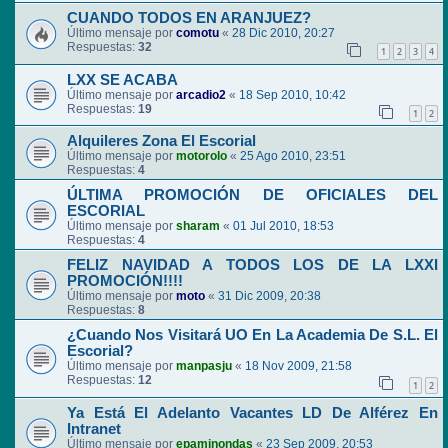
CUANDO TODOS EN ARANJUEZ?
Último mensaje por
comotu
«
28 Dic 2010, 20:27
Respuestas:
32
1
2
3
4
LXX SE ACABA
Último mensaje por
arcadio2
«
18 Sep 2010, 10:42
Respuestas:
19
1
2
Alquileres Zona El Escorial
Último mensaje por
motorolo
«
25 Ago 2010, 23:51
Respuestas:
4
ÚLTIMA PROMOCIÓN DE OFICIALES DEL
ESCORIAL
Último mensaje por
sharam
«
01 Jul 2010, 18:53
Respuestas:
4
FELIZ NAVIDAD A TODOS LOS DE LA LXXI
PROMOCIÓN!!!!
Último mensaje por
moto
«
31 Dic 2009, 20:38
Respuestas:
8
¿Cuando Nos Visitará UO En La Academia De S.L. El
Escorial?
Último mensaje por
manpasju
«
18 Nov 2009, 21:58
Respuestas:
12
1
2
Ya Está El Adelanto Vacantes LD De Alférez En
Intranet
Último mensaje por
epaminondas
«
23 Sep 2009, 20:53