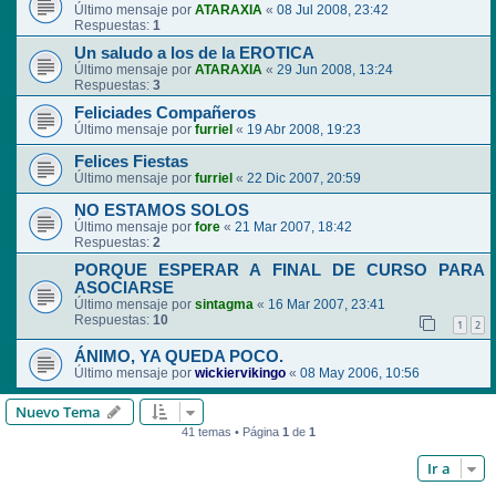
Último mensaje por
ATARAXIA
«
08 Jul 2008, 23:42
Respuestas:
1
Un saludo a los de la EROTICA
Último mensaje por
ATARAXIA
«
29 Jun 2008, 13:24
Respuestas:
3
Feliciades Compañeros
Último mensaje por
furriel
«
19 Abr 2008, 19:23
Felices Fiestas
Último mensaje por
furriel
«
22 Dic 2007, 20:59
NO ESTAMOS SOLOS
Último mensaje por
fore
«
21 Mar 2007, 18:42
Respuestas:
2
PORQUE ESPERAR A FINAL DE CURSO PARA
ASOCIARSE
Último mensaje por
sintagma
«
16 Mar 2007, 23:41
Respuestas:
10
1
2
ÁNIMO, YA QUEDA POCO.
Último mensaje por
wickiervikingo
«
08 May 2006, 10:56
Nuevo Tema
41 temas • Página
1
de
1
Ir a