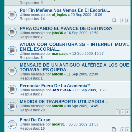
Respuestas:
9
Por Fin Mañana Nos Vemos En El Escorial...
Último mensaje por
el_ingles
«
20 Sep 2009, 19:06
Respuestas:
14
1
2
PARA CUANDO EL AVANCE DE DESTINOS?
Último mensaje por
jaba36
«
16 Sep 2009, 12:58
Respuestas:
7
AYUDA CON COBERTURA 3G - INTERNET MOVIL
EN EL ESCORIAL...
Último mensaje por
manpasju
«
12 Sep 2009, 19:27
Respuestas:
8
MENSAJE DE UN ANTIGUO ALFÉREZ A LOS QUE
TODAVIA LES QUEDA
Último mensaje por
antolin
«
11 Sep 2009, 22:39
Respuestas:
1
Pernoctar Fuera De La Academia?
Último mensaje por
JANTSBAR
«
06 Sep 2009, 11:26
Respuestas:
7
MEDIOS DE TRANSPORTE UTILIZADOS...
Último mensaje por
antolin
«
08 Ago 2009, 14:45
Respuestas:
20
1
2
3
Final De Curso
Último mensaje por
moar81
«
05 Jul 2009, 21:53
Respuestas:
16
1
2