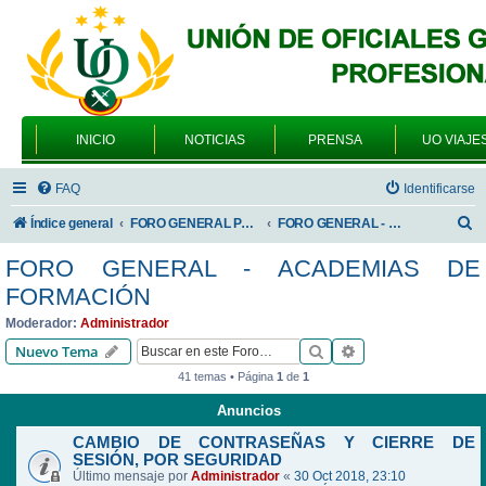
INICIO
NOTICIAS
PRENSA
UO VIAJE
FAQ
Identificarse
B
Índice general
FORO GENERAL PARA TODOS LOS USUARIOS
FORO GENERAL - ACADEMIAS DE FORMACIÓN
u
FORO GENERAL - ACADEMIAS DE
s
FORMACIÓN
c
Moderador:
Administrador
a
Buscar
Búsqueda avanzad
Nuevo Tema
r
41 temas • Página
1
de
1
Anuncios
CAMBIO DE CONTRASEÑAS Y CIERRE DE
SESIÓN, POR SEGURIDAD
Último mensaje por
Administrador
«
30 Oct 2018, 23:10