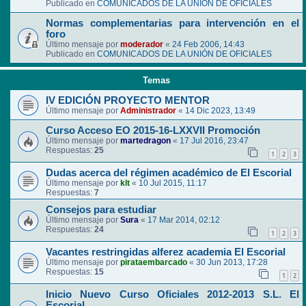
Publicado en
COMUNICADOS DE LA UNIÓN DE OFICIALES
Normas complementarias para intervención en el
foro
Último mensaje por
moderador
«
24 Feb 2006, 14:43
Publicado en
COMUNICADOS DE LA UNIÓN DE OFICIALES
Temas
IV EDICIÓN PROYECTO MENTOR
Último mensaje por
Administrador
«
14 Dic 2023, 13:49
Curso Acceso EO 2015-16-LXXVII Promoción
Último mensaje por
martedragon
«
17 Jul 2016, 23:47
Respuestas:
25
1
2
3
Dudas acerca del régimen académico de El Escorial
Último mensaje por
klt
«
10 Jul 2015, 11:17
Respuestas:
7
Consejos para estudiar
Último mensaje por
Sura
«
17 Mar 2014, 02:12
Respuestas:
24
1
2
3
Vacantes restringidas alferez academia El Escorial
Último mensaje por
pirataembarcado
«
30 Jun 2013, 17:28
Respuestas:
15
1
2
Inicio Nuevo Curso Oficiales 2012-2013 S.L. El
Escorial