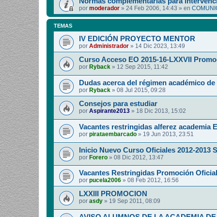
Normas complementarias para intervenci
por
moderador
»
24 Feb 2006, 14:43
» en
COMUNIC
TEMAS
IV EDICIÓN PROYECTO MENTOR
por
Administrador
»
14 Dic 2023, 13:49
Curso Acceso EO 2015-16-LXXVII Promo
por
Ryback
»
12 Sep 2015, 11:42
Dudas acerca del régimen académico de 
por
Ryback
»
08 Jul 2015, 09:28
Consejos para estudiar
por
Aspirante2013
»
18 Dic 2013, 15:02
Vacantes restringidas alferez academia E
por
pirataembarcado
»
19 Jun 2013, 23:51
Inicio Nuevo Curso Oficiales 2012-2013 S.
por
Forero
»
08 Dic 2012, 13:47
Vacantes Restringidas Promoción Oficial
por
pucela2006
»
08 Feb 2012, 16:56
LXXIII PROMOCION
por
asdy
»
19 Sep 2011, 08:09