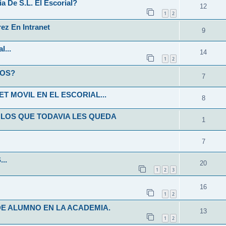
 De S.L. El Escorial?
12
1
2
ez En Intranet
9
l...
14
1
2
NOS?
7
T MOVIL EN EL ESCORIAL...
8
 LOS QUE TODAVIA LES QUEDA
1
7
..
20
1
2
3
16
1
2
E ALUMNO EN LA ACADEMIA.
13
1
2