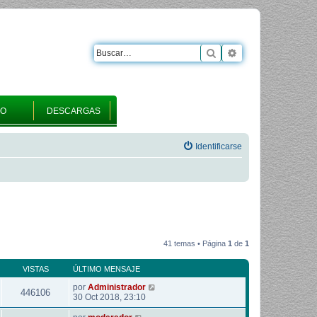
Buscar
Búsqueda avanza
RO
DESCARGAS
Identificarse
41 temas • Página
1
de
1
VISTAS
ÚLTIMO MENSAJE
por
Administrador
446106
30 Oct 2018, 23:10