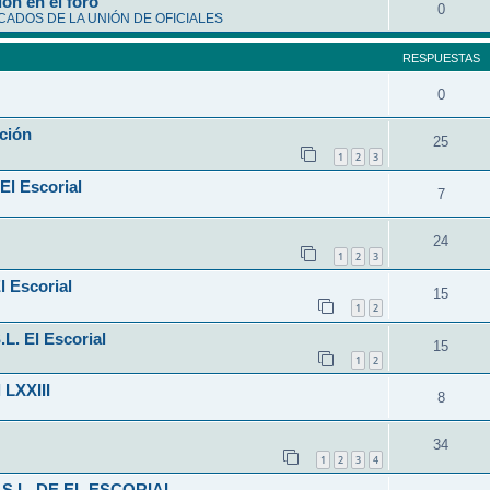
ón en el foro
0
ADOS DE LA UNIÓN DE OFICIALES
RESPUESTAS
0
ción
25
1
2
3
El Escorial
7
24
1
2
3
l Escorial
15
1
2
L. El Escorial
15
1
2
 LXXIII
8
34
1
2
3
4