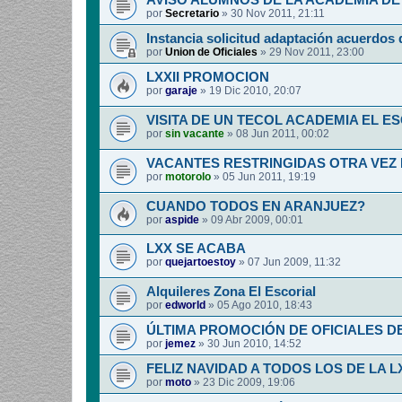
AVISO ALUMNOS DE LA ACADEMIA DE 
por
Secretario
»
30 Nov 2011, 21:11
Instancia solicitud adaptación acuerdos 
por
Union de Oficiales
»
29 Nov 2011, 23:00
LXXII PROMOCION
por
garaje
»
19 Dic 2010, 20:07
VISITA DE UN TECOL ACADEMIA EL E
por
sin vacante
»
08 Jun 2011, 00:02
VACANTES RESTRINGIDAS OTRA VEZ
por
motorolo
»
05 Jun 2011, 19:19
CUANDO TODOS EN ARANJUEZ?
por
aspide
»
09 Abr 2009, 00:01
LXX SE ACABA
por
quejartoestoy
»
07 Jun 2009, 11:32
Alquileres Zona El Escorial
por
edworld
»
05 Ago 2010, 18:43
ÚLTIMA PROMOCIÓN DE OFICIALES D
por
jemez
»
30 Jun 2010, 14:52
FELIZ NAVIDAD A TODOS LOS DE LA L
por
moto
»
23 Dic 2009, 19:06