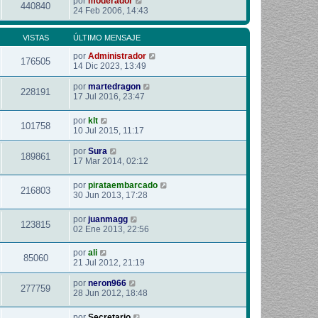
por
moderador
440840
24 Feb 2006, 14:43
VISTAS
ÚLTIMO MENSAJE
por
Administrador
176505
14 Dic 2023, 13:49
por
martedragon
228191
17 Jul 2016, 23:47
por
klt
101758
10 Jul 2015, 11:17
por
Sura
189861
17 Mar 2014, 02:12
por
pirataembarcado
216803
30 Jun 2013, 17:28
por
juanmagg
123815
02 Ene 2013, 22:56
por
ali
85060
21 Jul 2012, 21:19
por
neron966
277759
28 Jun 2012, 18:48
por
Secretario