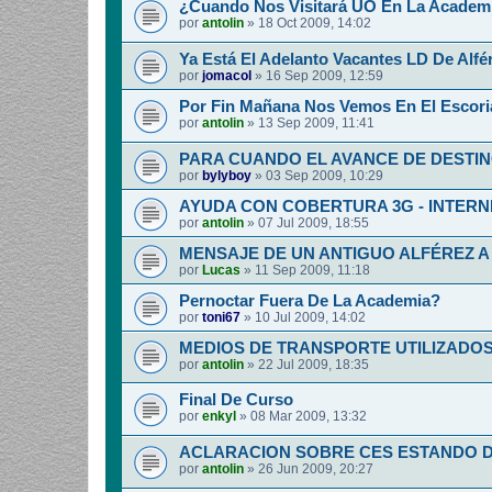
¿Cuando Nos Visitará UO En La Academia
por
antolin
»
18 Oct 2009, 14:02
Ya Está El Adelanto Vacantes LD De Alfér
por
jomacol
»
16 Sep 2009, 12:59
Por Fin Mañana Nos Vemos En El Escoria
por
antolin
»
13 Sep 2009, 11:41
PARA CUANDO EL AVANCE DE DESTI
por
bylyboy
»
03 Sep 2009, 10:29
AYUDA CON COBERTURA 3G - INTERNE
por
antolin
»
07 Jul 2009, 18:55
MENSAJE DE UN ANTIGUO ALFÉREZ A
por
Lucas
»
11 Sep 2009, 11:18
Pernoctar Fuera De La Academia?
por
toni67
»
10 Jul 2009, 14:02
MEDIOS DE TRANSPORTE UTILIZADOS.
por
antolin
»
22 Jul 2009, 18:35
Final De Curso
por
enkyl
»
08 Mar 2009, 13:32
ACLARACION SOBRE CES ESTANDO D
por
antolin
»
26 Jun 2009, 20:27