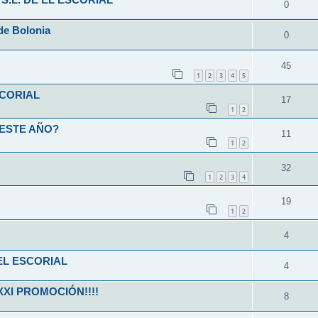
S.L. DE EL ESCORIAL
0
de Bolonia
0
45
1
2
3
4
5
SCORIAL
17
1
2
 ESTE AÑO?
11
1
2
32
1
2
3
4
19
1
2
4
EL ESCORIAL
4
XXI PROMOCIÓN!!!!
8