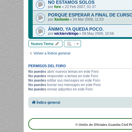
NO ESTAMOS SOLOS
por
fore
»
22 Feb 2007, 01:37
PORQUE ESPERAR A FINAL DE CURS
por
Xentonio
»
24 Mar 2006, 11:03
ÁNIMO, YA QUEDA POCO.
por
wickiervikingo
»
08 May 2006, 10:56
Nuevo Tema
Volver a Índice general
PERMISOS DEL FORO
No puedes
abrir nuevos temas en este Foro
No puedes
responder a temas en este Foro
No puedes
editar sus mensajes en este Foro
No puedes
borrar sus mensajes en este Foro
No puedes
enviar adjuntos en este Foro
Índice general
© Unión de Oficiales Guardia Civil P