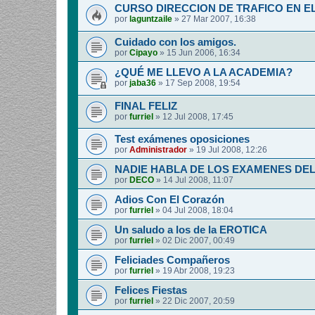
CURSO DIRECCION DE TRAFICO EN E
por
laguntzaile
»
27 Mar 2007, 16:38
Cuidado con los amigos.
por
Cipayo
»
15 Jun 2006, 16:34
¿QUÉ ME LLEVO A LA ACADEMIA?
por
jaba36
»
17 Sep 2008, 19:54
FINAL FELIZ
por
furriel
»
12 Jul 2008, 17:45
Test exámenes oposiciones
por
Administrador
»
19 Jul 2008, 12:26
NADIE HABLA DE LOS EXAMENES DE
por
DECO
»
14 Jul 2008, 11:07
Adios Con El Corazón
por
furriel
»
04 Jul 2008, 18:04
Un saludo a los de la EROTICA
por
furriel
»
02 Dic 2007, 00:49
Feliciades Compañeros
por
furriel
»
19 Abr 2008, 19:23
Felices Fiestas
por
furriel
»
22 Dic 2007, 20:59