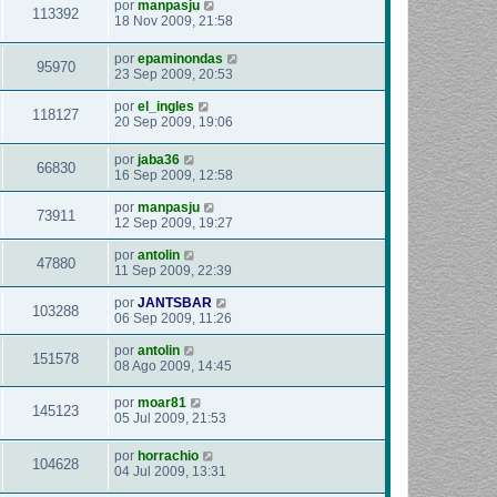
por
manpasju
113392
18 Nov 2009, 21:58
por
epaminondas
95970
23 Sep 2009, 20:53
por
el_ingles
118127
20 Sep 2009, 19:06
por
jaba36
66830
16 Sep 2009, 12:58
por
manpasju
73911
12 Sep 2009, 19:27
por
antolin
47880
11 Sep 2009, 22:39
por
JANTSBAR
103288
06 Sep 2009, 11:26
por
antolin
151578
08 Ago 2009, 14:45
por
moar81
145123
05 Jul 2009, 21:53
por
horrachio
104628
04 Jul 2009, 13:31