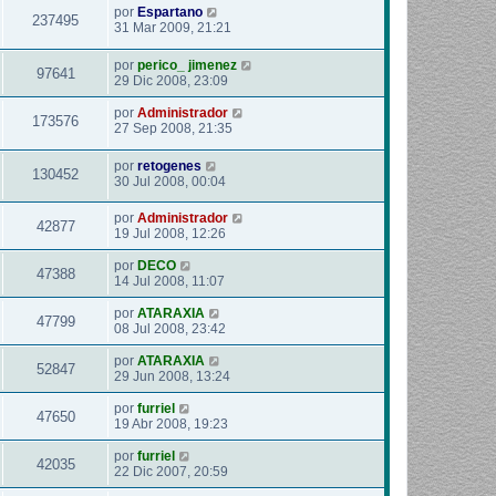
por
Espartano
237495
31 Mar 2009, 21:21
por
perico_ jimenez
97641
29 Dic 2008, 23:09
por
Administrador
173576
27 Sep 2008, 21:35
por
retogenes
130452
30 Jul 2008, 00:04
por
Administrador
42877
19 Jul 2008, 12:26
por
DECO
47388
14 Jul 2008, 11:07
por
ATARAXIA
47799
08 Jul 2008, 23:42
por
ATARAXIA
52847
29 Jun 2008, 13:24
por
furriel
47650
19 Abr 2008, 19:23
por
furriel
42035
22 Dic 2007, 20:59