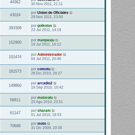
44362
30 Nov 2011, 21:11
por
Union de Oficiales
43024
29 Nov 2011, 23:00
por
goikotas
393308
23 Jul 2011, 14:19
por
manpasju
152900
19 Jul 2011, 16:12
por
Administrador
101474
04 Jul 2011, 20:46
por
comotu
281573
28 Dic 2010, 20:27
por
arcadio2
149860
18 Sep 2010, 10:42
por
motorolo
58811
25 Ago 2010, 23:51
por
sharam
61147
01 Jul 2010, 18:53
por
moto
70698
31 Dic 2009, 20:38