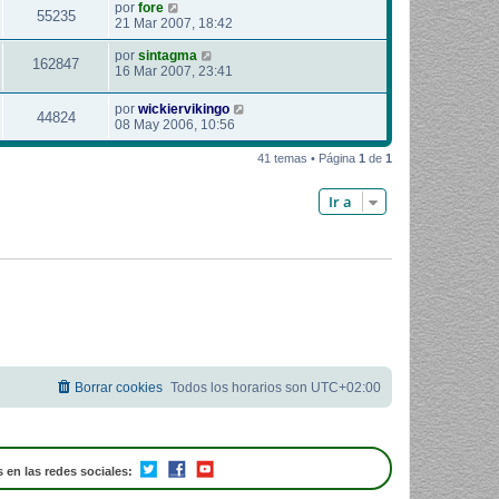
por
fore
55235
21 Mar 2007, 18:42
por
sintagma
162847
16 Mar 2007, 23:41
por
wickiervikingo
44824
08 May 2006, 10:56
41 temas • Página
1
de
1
Ir a
Borrar cookies
Todos los horarios son
UTC+02:00
 en las redes sociales: