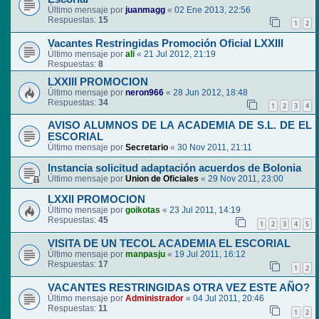
Último mensaje por
juanmagg
«
02 Ene 2013, 22:56
Respuestas:
15
1
2
Vacantes Restringidas Promoción Oficial LXXIII
Último mensaje por
ali
«
21 Jul 2012, 21:19
Respuestas:
8
LXXIII PROMOCION
Último mensaje por
neron966
«
28 Jun 2012, 18:48
Respuestas:
34
1
2
3
4
AVISO ALUMNOS DE LA ACADEMIA DE S.L. DE EL
ESCORIAL
Último mensaje por
Secretario
«
30 Nov 2011, 21:11
Instancia solicitud adaptación acuerdos de Bolonia
Último mensaje por
Union de Oficiales
«
29 Nov 2011, 23:00
LXXII PROMOCION
Último mensaje por
goikotas
«
23 Jul 2011, 14:19
Respuestas:
45
1
2
3
4
5
VISITA DE UN TECOL ACADEMIA EL ESCORIAL
Último mensaje por
manpasju
«
19 Jul 2011, 16:12
Respuestas:
17
1
2
VACANTES RESTRINGIDAS OTRA VEZ ESTE AÑO?
Último mensaje por
Administrador
«
04 Jul 2011, 20:46
Respuestas:
11
1
2