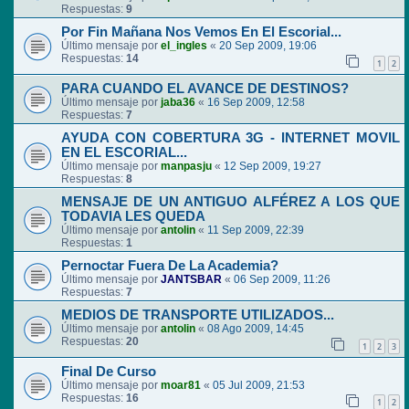
Respuestas:
9
Por Fin Mañana Nos Vemos En El Escorial...
Último mensaje por
el_ingles
«
20 Sep 2009, 19:06
Respuestas:
14
1
2
PARA CUANDO EL AVANCE DE DESTINOS?
Último mensaje por
jaba36
«
16 Sep 2009, 12:58
Respuestas:
7
AYUDA CON COBERTURA 3G - INTERNET MOVIL
EN EL ESCORIAL...
Último mensaje por
manpasju
«
12 Sep 2009, 19:27
Respuestas:
8
MENSAJE DE UN ANTIGUO ALFÉREZ A LOS QUE
TODAVIA LES QUEDA
Último mensaje por
antolin
«
11 Sep 2009, 22:39
Respuestas:
1
Pernoctar Fuera De La Academia?
Último mensaje por
JANTSBAR
«
06 Sep 2009, 11:26
Respuestas:
7
MEDIOS DE TRANSPORTE UTILIZADOS...
Último mensaje por
antolin
«
08 Ago 2009, 14:45
Respuestas:
20
1
2
3
Final De Curso
Último mensaje por
moar81
«
05 Jul 2009, 21:53
Respuestas:
16
1
2