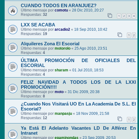
CUANDO TODOS EN ARANJUEZ?
Último mensaje por
comotu
«
28 Dic 2010, 20:27
Respuestas:
32
1
2
3
4
LXX SE ACABA
Último mensaje por
arcadio2
«
18 Sep 2010, 10:42
Respuestas:
19
1
2
Alquileres Zona El Escorial
Último mensaje por
motorolo
«
25 Ago 2010, 23:51
Respuestas:
4
ÚLTIMA PROMOCIÓN DE OFICIALES DEL
ESCORIAL
Último mensaje por
sharam
«
01 Jul 2010, 18:53
Respuestas:
4
FELIZ NAVIDAD A TODOS LOS DE LA LXXI
PROMOCIÓN!!!!
Último mensaje por
moto
«
31 Dic 2009, 20:38
Respuestas:
8
¿Cuando Nos Visitará UO En La Academia De S.L. El
Escorial?
Último mensaje por
manpasju
«
18 Nov 2009, 21:58
Respuestas:
12
1
2
Ya Está El Adelanto Vacantes LD De Alférez En
Intranet
Último mensaje por
epaminondas
«
23 Sep 2009, 20:53