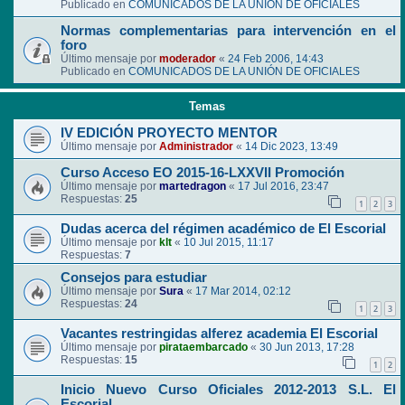
Publicado en
COMUNICADOS DE LA UNIÓN DE OFICIALES
Normas complementarias para intervención en el
foro
Último mensaje por
moderador
«
24 Feb 2006, 14:43
Publicado en
COMUNICADOS DE LA UNIÓN DE OFICIALES
Temas
IV EDICIÓN PROYECTO MENTOR
Último mensaje por
Administrador
«
14 Dic 2023, 13:49
Curso Acceso EO 2015-16-LXXVII Promoción
Último mensaje por
martedragon
«
17 Jul 2016, 23:47
Respuestas:
25
1
2
3
Dudas acerca del régimen académico de El Escorial
Último mensaje por
klt
«
10 Jul 2015, 11:17
Respuestas:
7
Consejos para estudiar
Último mensaje por
Sura
«
17 Mar 2014, 02:12
Respuestas:
24
1
2
3
Vacantes restringidas alferez academia El Escorial
Último mensaje por
pirataembarcado
«
30 Jun 2013, 17:28
Respuestas:
15
1
2
Inicio Nuevo Curso Oficiales 2012-2013 S.L. El
Escorial