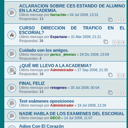
ACLARACION SOBRE CES ESTANDO DE ALUMNO
EN LA ACADEMIA.
Último mensaje por
horrachio
«
04 Jul 2009, 13:31
Respuestas:
13
1
2
CURSO DIRECCION DE TRAFICO EN EL
ESCORIAL?
Último mensaje por
Espartano
«
31 Mar 2009, 21:21
Respuestas:
26
1
2
3
Cuidado con los amigos.
Último mensaje por
perico_ jimenez
«
29 Dic 2008, 23:09
Respuestas:
4
¿QUÉ ME LLEVO A LA ACADEMIA?
Último mensaje por
Administrador
«
27 Sep 2008, 21:35
Respuestas:
18
1
2
FINAL FELIZ
Último mensaje por
retogenes
«
30 Jul 2008, 00:04
Respuestas:
14
1
2
Test exámenes oposiciones
Último mensaje por
Administrador
«
19 Jul 2008, 12:26
NADIE HABLA DE LOS EXAMENES DEL ESCORIAL
Último mensaje por
DECO
«
14 Jul 2008, 11:07
Adios Con El Corazón