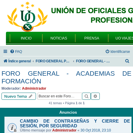
INICIO
NOTICIAS
PRENSA
UO VIAJE
FAQ
Identificarse
B
Índice general
FORO GENERAL PARA TODOS LOS USUARIOS
FORO GENERAL - ACADEMIAS DE FORMACIÓN
u
FORO GENERAL - ACADEMIAS DE
s
FORMACIÓN
c
Moderador:
Administrador
a
Buscar
Búsqueda avanzad
Nuevo Tema
r
41 temas • Página
1
de
1
Anuncios
CAMBIO DE CONTRASEÑAS Y CIERRE DE
SESIÓN, POR SEGURIDAD
Último mensaje por
Administrador
«
30 Oct 2018, 23:10