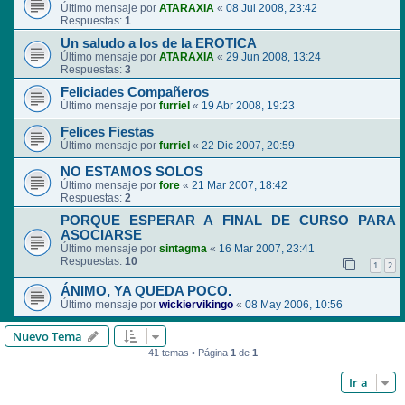
Último mensaje por
ATARAXIA
«
08 Jul 2008, 23:42
Respuestas:
1
Un saludo a los de la EROTICA
Último mensaje por
ATARAXIA
«
29 Jun 2008, 13:24
Respuestas:
3
Feliciades Compañeros
Último mensaje por
furriel
«
19 Abr 2008, 19:23
Felices Fiestas
Último mensaje por
furriel
«
22 Dic 2007, 20:59
NO ESTAMOS SOLOS
Último mensaje por
fore
«
21 Mar 2007, 18:42
Respuestas:
2
PORQUE ESPERAR A FINAL DE CURSO PARA
ASOCIARSE
Último mensaje por
sintagma
«
16 Mar 2007, 23:41
Respuestas:
10
1
2
ÁNIMO, YA QUEDA POCO.
Último mensaje por
wickiervikingo
«
08 May 2006, 10:56
Nuevo Tema
41 temas • Página
1
de
1
Ir a