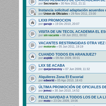
AVISO ALUMNOS DE LA ACADEMIA DE 
por
Secretario
»
30 Nov 2011, 21:11
Instancia solicitud adaptación acuerdos 
por
Union de Oficiales
»
29 Nov 2011, 23:00
LXXII PROMOCION
por
garaje
»
19 Dic 2010, 20:07
VISITA DE UN TECOL ACADEMIA EL E
por
sin vacante
»
08 Jun 2011, 00:02
VACANTES RESTRINGIDAS OTRA VEZ
por
motorolo
»
05 Jun 2011, 19:19
CUANDO TODOS EN ARANJUEZ?
por
aspide
»
09 Abr 2009, 00:01
LXX SE ACABA
por
quejartoestoy
»
07 Jun 2009, 11:32
Alquileres Zona El Escorial
por
edworld
»
05 Ago 2010, 18:43
ÚLTIMA PROMOCIÓN DE OFICIALES D
por
jemez
»
30 Jun 2010, 14:52
FELIZ NAVIDAD A TODOS LOS DE LA L
por
moto
»
23 Dic 2009, 19:06