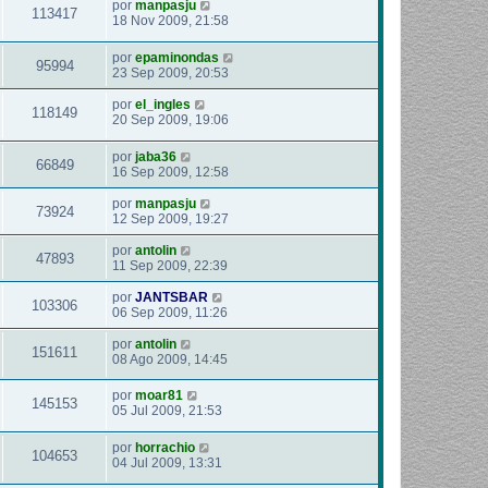
por
manpasju
113417
18 Nov 2009, 21:58
por
epaminondas
95994
23 Sep 2009, 20:53
por
el_ingles
118149
20 Sep 2009, 19:06
por
jaba36
66849
16 Sep 2009, 12:58
por
manpasju
73924
12 Sep 2009, 19:27
por
antolin
47893
11 Sep 2009, 22:39
por
JANTSBAR
103306
06 Sep 2009, 11:26
por
antolin
151611
08 Ago 2009, 14:45
por
moar81
145153
05 Jul 2009, 21:53
por
horrachio
104653
04 Jul 2009, 13:31