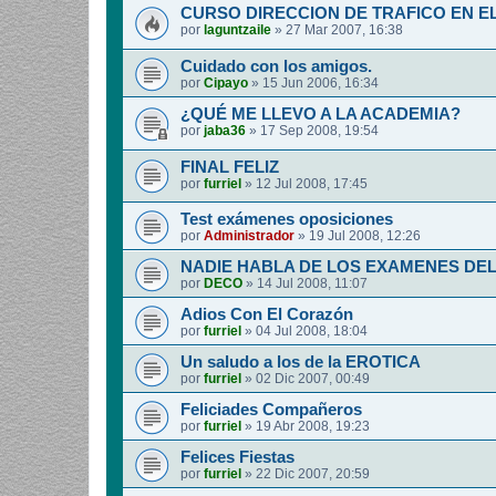
CURSO DIRECCION DE TRAFICO EN E
por
laguntzaile
»
27 Mar 2007, 16:38
Cuidado con los amigos.
por
Cipayo
»
15 Jun 2006, 16:34
¿QUÉ ME LLEVO A LA ACADEMIA?
por
jaba36
»
17 Sep 2008, 19:54
FINAL FELIZ
por
furriel
»
12 Jul 2008, 17:45
Test exámenes oposiciones
por
Administrador
»
19 Jul 2008, 12:26
NADIE HABLA DE LOS EXAMENES DE
por
DECO
»
14 Jul 2008, 11:07
Adios Con El Corazón
por
furriel
»
04 Jul 2008, 18:04
Un saludo a los de la EROTICA
por
furriel
»
02 Dic 2007, 00:49
Feliciades Compañeros
por
furriel
»
19 Abr 2008, 19:23
Felices Fiestas
por
furriel
»
22 Dic 2007, 20:59