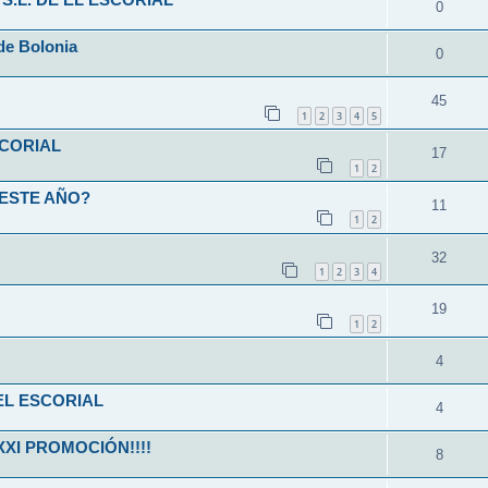
S.L. DE EL ESCORIAL
0
de Bolonia
0
45
1
2
3
4
5
SCORIAL
17
1
2
 ESTE AÑO?
11
1
2
32
1
2
3
4
19
1
2
4
EL ESCORIAL
4
XXI PROMOCIÓN!!!!
8