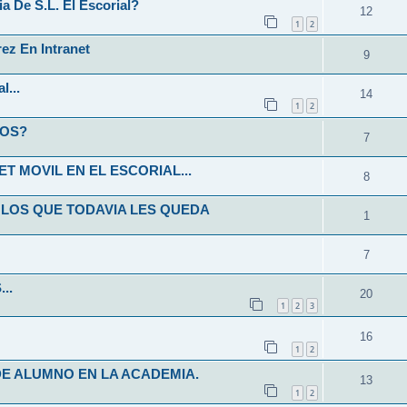
 De S.L. El Escorial?
12
1
2
ez En Intranet
9
l...
14
1
2
NOS?
7
T MOVIL EN EL ESCORIAL...
8
 LOS QUE TODAVIA LES QUEDA
1
7
..
20
1
2
3
16
1
2
E ALUMNO EN LA ACADEMIA.
13
1
2