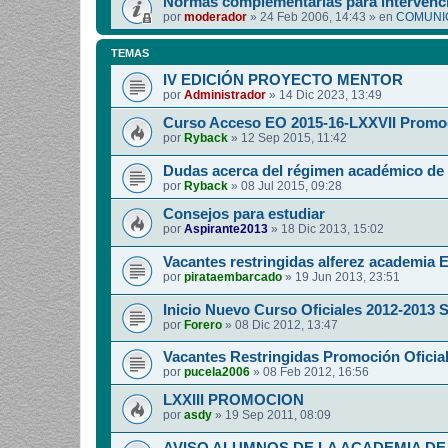
Normas complementarias para intervenci
por
moderador
»
24 Feb 2006, 14:43
» en
COMUNIC
TEMAS
IV EDICIÓN PROYECTO MENTOR
por
Administrador
»
14 Dic 2023, 13:49
Curso Acceso EO 2015-16-LXXVII Promo
por
Ryback
»
12 Sep 2015, 11:42
Dudas acerca del régimen académico de 
por
Ryback
»
08 Jul 2015, 09:28
Consejos para estudiar
por
Aspirante2013
»
18 Dic 2013, 15:02
Vacantes restringidas alferez academia E
por
pirataembarcado
»
19 Jun 2013, 23:51
Inicio Nuevo Curso Oficiales 2012-2013 S.
por
Forero
»
08 Dic 2012, 13:47
Vacantes Restringidas Promoción Oficial
por
pucela2006
»
08 Feb 2012, 16:56
LXXIII PROMOCION
por
asdy
»
19 Sep 2011, 08:09