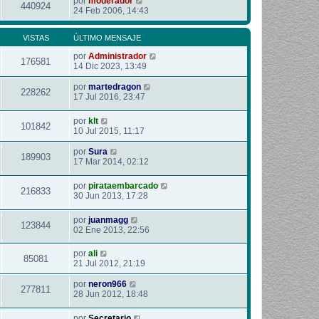
por
moderador
440924
24 Feb 2006, 14:43
VISTAS
ÚLTIMO MENSAJE
por
Administrador
176581
14 Dic 2023, 13:49
por
martedragon
228262
17 Jul 2016, 23:47
por
klt
101842
10 Jul 2015, 11:17
por
Sura
189903
17 Mar 2014, 02:12
por
pirataembarcado
216833
30 Jun 2013, 17:28
por
juanmagg
123844
02 Ene 2013, 22:56
por
ali
85081
21 Jul 2012, 21:19
por
neron966
277811
28 Jun 2012, 18:48
por
Secretario