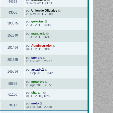
44373
30 Nov 2011, 21:11
por
Union de Oficiales
43036
29 Nov 2011, 23:00
por
goikotas
393375
23 Jul 2011, 14:19
por
manpasju
152940
19 Jul 2011, 16:12
por
Administrador
101494
04 Jul 2011, 20:46
por
comotu
281635
28 Dic 2010, 20:27
por
arcadio2
149894
18 Sep 2010, 10:42
por
motorolo
58826
25 Ago 2010, 23:51
por
sharam
61160
01 Jul 2010, 18:53
por
moto
70717
31 Dic 2009, 20:38