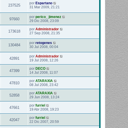
por
Espartano
237525
31 Mar 2009, 21:21
por
perico_ jimenez
97660
29 Dic 2008, 23:09
por
Administrador
173618
27 Sep 2008, 21:35
por
retogenes
130484
30 Jul 2008, 00:04
por
Administrador
42891
19 Jul 2008, 12:26
por
DECO
47399
14 Jul 2008, 11:07
por
ATARAXIA
47810
08 Jul 2008, 23:42
por
ATARAXIA
52858
29 Jun 2008, 13:24
por
furriel
47661
19 Abr 2008, 19:23
por
furriel
42047
22 Dic 2007, 20:59