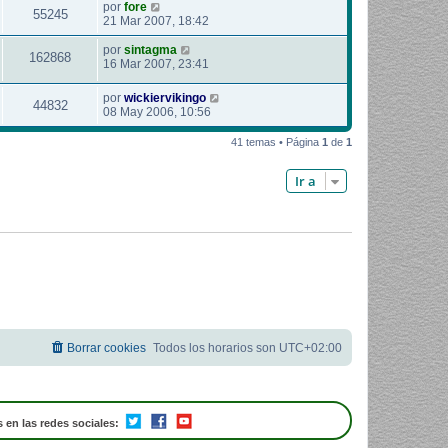
por
fore
55245
21 Mar 2007, 18:42
por
sintagma
162868
16 Mar 2007, 23:41
por
wickiervikingo
44832
08 May 2006, 10:56
41 temas • Página
1
de
1
Ir a
Borrar cookies
Todos los horarios son
UTC+02:00
 en las redes sociales: