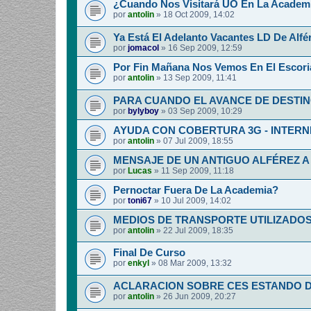
¿Cuando Nos Visitará UO En La Academia
por
antolin
»
18 Oct 2009, 14:02
Ya Está El Adelanto Vacantes LD De Alfér
por
jomacol
»
16 Sep 2009, 12:59
Por Fin Mañana Nos Vemos En El Escoria
por
antolin
»
13 Sep 2009, 11:41
PARA CUANDO EL AVANCE DE DESTI
por
bylyboy
»
03 Sep 2009, 10:29
AYUDA CON COBERTURA 3G - INTERNE
por
antolin
»
07 Jul 2009, 18:55
MENSAJE DE UN ANTIGUO ALFÉREZ A
por
Lucas
»
11 Sep 2009, 11:18
Pernoctar Fuera De La Academia?
por
toni67
»
10 Jul 2009, 14:02
MEDIOS DE TRANSPORTE UTILIZADOS.
por
antolin
»
22 Jul 2009, 18:35
Final De Curso
por
enkyl
»
08 Mar 2009, 13:32
ACLARACION SOBRE CES ESTANDO D
por
antolin
»
26 Jun 2009, 20:27