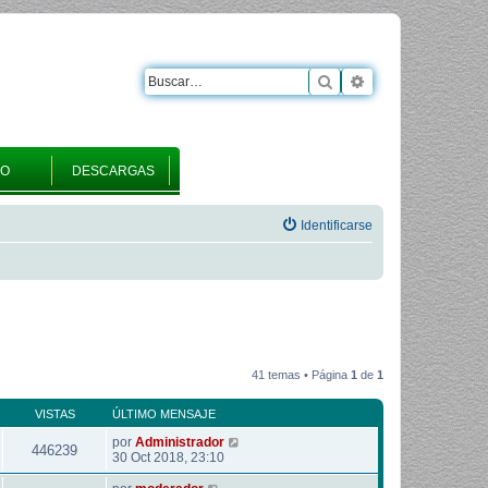
Buscar
Búsqueda avanza
RO
DESCARGAS
Identificarse
41 temas • Página
1
de
1
VISTAS
ÚLTIMO MENSAJE
por
Administrador
446239
30 Oct 2018, 23:10