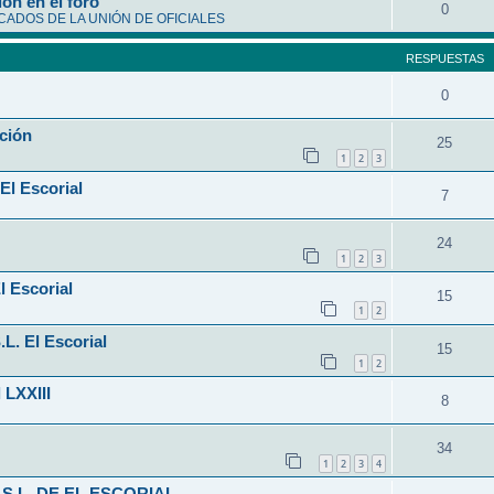
ón en el foro
0
ADOS DE LA UNIÓN DE OFICIALES
RESPUESTAS
0
ción
25
1
2
3
El Escorial
7
24
1
2
3
l Escorial
15
1
2
L. El Escorial
15
1
2
 LXXIII
8
34
1
2
3
4