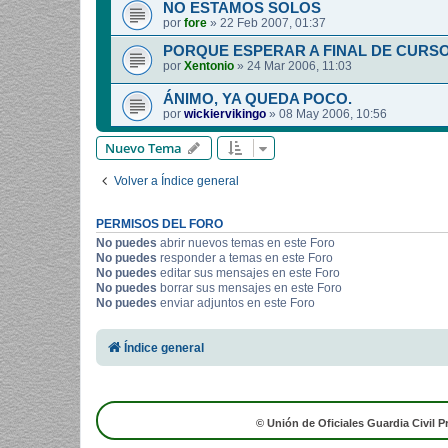
NO ESTAMOS SOLOS
por
fore
»
22 Feb 2007, 01:37
PORQUE ESPERAR A FINAL DE CURS
por
Xentonio
»
24 Mar 2006, 11:03
ÁNIMO, YA QUEDA POCO.
por
wickiervikingo
»
08 May 2006, 10:56
Nuevo Tema
Volver a Índice general
PERMISOS DEL FORO
No puedes
abrir nuevos temas en este Foro
No puedes
responder a temas en este Foro
No puedes
editar sus mensajes en este Foro
No puedes
borrar sus mensajes en este Foro
No puedes
enviar adjuntos en este Foro
Índice general
© Unión de Oficiales Guardia Civil P