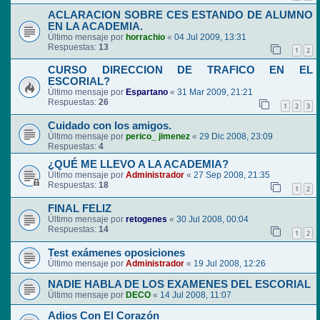
ACLARACION SOBRE CES ESTANDO DE ALUMNO
EN LA ACADEMIA.
Último mensaje por
horrachio
«
04 Jul 2009, 13:31
Respuestas:
13
1
2
CURSO DIRECCION DE TRAFICO EN EL
ESCORIAL?
Último mensaje por
Espartano
«
31 Mar 2009, 21:21
Respuestas:
26
1
2
3
Cuidado con los amigos.
Último mensaje por
perico_ jimenez
«
29 Dic 2008, 23:09
Respuestas:
4
¿QUÉ ME LLEVO A LA ACADEMIA?
Último mensaje por
Administrador
«
27 Sep 2008, 21:35
Respuestas:
18
1
2
FINAL FELIZ
Último mensaje por
retogenes
«
30 Jul 2008, 00:04
Respuestas:
14
1
2
Test exámenes oposiciones
Último mensaje por
Administrador
«
19 Jul 2008, 12:26
NADIE HABLA DE LOS EXAMENES DEL ESCORIAL
Último mensaje por
DECO
«
14 Jul 2008, 11:07
Adios Con El Corazón