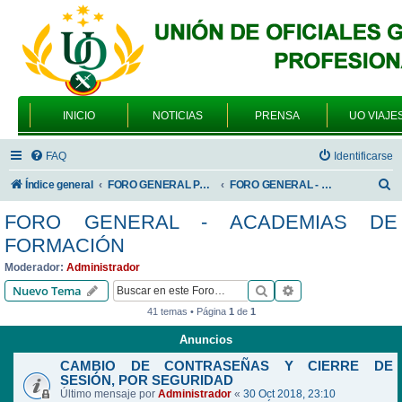
INICIO
NOTICIAS
PRENSA
UO VIAJE
FAQ
Identificarse
B
Índice general
FORO GENERAL PARA TODOS LOS USUARIOS
FORO GENERAL - ACADEMIAS DE FORMACIÓN
u
FORO GENERAL - ACADEMIAS DE
s
FORMACIÓN
c
Moderador:
Administrador
a
Buscar
Búsqueda avanzad
Nuevo Tema
r
41 temas • Página
1
de
1
Anuncios
CAMBIO DE CONTRASEÑAS Y CIERRE DE
SESIÓN, POR SEGURIDAD
Último mensaje por
Administrador
«
30 Oct 2018, 23:10