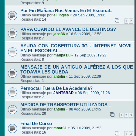
Respuestas:
9
Por Fin Mañana Nos Vemos En El Escorial...
Último mensaje por
el_ingles
«
20 Sep 2009, 19:06
Respuestas:
14
1
2
PARA CUANDO EL AVANCE DE DESTINOS?
Último mensaje por
jaba36
«
16 Sep 2009, 12:58
Respuestas:
7
AYUDA CON COBERTURA 3G - INTERNET MOVIL
EN EL ESCORIAL...
Último mensaje por
manpasju
«
12 Sep 2009, 19:27
Respuestas:
8
MENSAJE DE UN ANTIGUO ALFÉREZ A LOS QUE
TODAVIA LES QUEDA
Último mensaje por
antolin
«
11 Sep 2009, 22:39
Respuestas:
1
Pernoctar Fuera De La Academia?
Último mensaje por
JANTSBAR
«
06 Sep 2009, 11:26
Respuestas:
7
MEDIOS DE TRANSPORTE UTILIZADOS...
Último mensaje por
antolin
«
08 Ago 2009, 14:45
Respuestas:
20
1
2
3
Final De Curso
Último mensaje por
moar81
«
05 Jul 2009, 21:53
Respuestas:
16
1
2