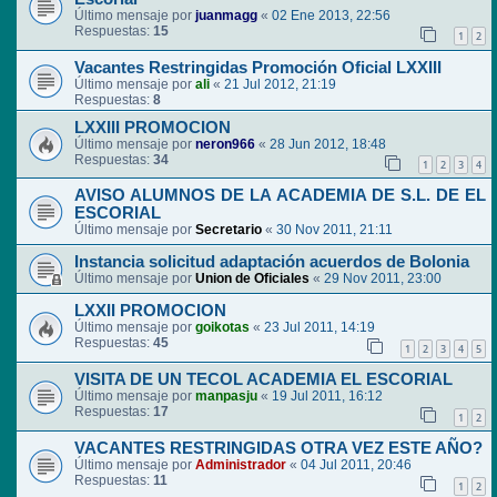
Último mensaje por
juanmagg
«
02 Ene 2013, 22:56
Respuestas:
15
1
2
Vacantes Restringidas Promoción Oficial LXXIII
Último mensaje por
ali
«
21 Jul 2012, 21:19
Respuestas:
8
LXXIII PROMOCION
Último mensaje por
neron966
«
28 Jun 2012, 18:48
Respuestas:
34
1
2
3
4
AVISO ALUMNOS DE LA ACADEMIA DE S.L. DE EL
ESCORIAL
Último mensaje por
Secretario
«
30 Nov 2011, 21:11
Instancia solicitud adaptación acuerdos de Bolonia
Último mensaje por
Union de Oficiales
«
29 Nov 2011, 23:00
LXXII PROMOCION
Último mensaje por
goikotas
«
23 Jul 2011, 14:19
Respuestas:
45
1
2
3
4
5
VISITA DE UN TECOL ACADEMIA EL ESCORIAL
Último mensaje por
manpasju
«
19 Jul 2011, 16:12
Respuestas:
17
1
2
VACANTES RESTRINGIDAS OTRA VEZ ESTE AÑO?
Último mensaje por
Administrador
«
04 Jul 2011, 20:46
Respuestas:
11
1
2