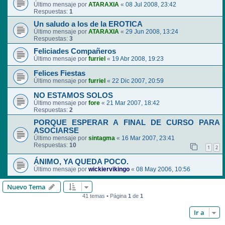
Último mensaje por
ATARAXIA
«
08 Jul 2008, 23:42
Respuestas:
1
Un saludo a los de la EROTICA
Último mensaje por
ATARAXIA
«
29 Jun 2008, 13:24
Respuestas:
3
Feliciades Compañeros
Último mensaje por
furriel
«
19 Abr 2008, 19:23
Felices Fiestas
Último mensaje por
furriel
«
22 Dic 2007, 20:59
NO ESTAMOS SOLOS
Último mensaje por
fore
«
21 Mar 2007, 18:42
Respuestas:
2
PORQUE ESPERAR A FINAL DE CURSO PARA
ASOCIARSE
Último mensaje por
sintagma
«
16 Mar 2007, 23:41
Respuestas:
10
1
2
ÁNIMO, YA QUEDA POCO.
Último mensaje por
wickiervikingo
«
08 May 2006, 10:56
Nuevo Tema
41 temas • Página
1
de
1
Ir a