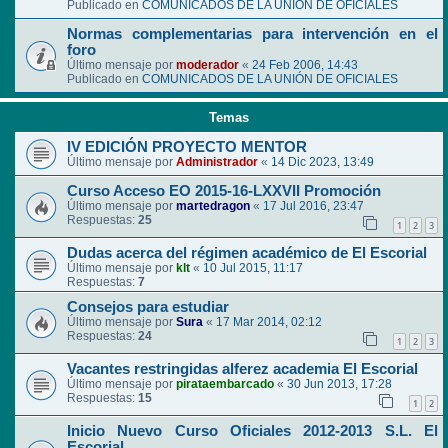
Publicado en
COMUNICADOS DE LA UNIÓN DE OFICIALES
Normas complementarias para intervención en el
foro
Último mensaje por
moderador
«
24 Feb 2006, 14:43
Publicado en
COMUNICADOS DE LA UNIÓN DE OFICIALES
Temas
IV EDICIÓN PROYECTO MENTOR
Último mensaje por
Administrador
«
14 Dic 2023, 13:49
Curso Acceso EO 2015-16-LXXVII Promoción
Último mensaje por
martedragon
«
17 Jul 2016, 23:47
Respuestas:
25
1
2
3
Dudas acerca del régimen académico de El Escorial
Último mensaje por
klt
«
10 Jul 2015, 11:17
Respuestas:
7
Consejos para estudiar
Último mensaje por
Sura
«
17 Mar 2014, 02:12
Respuestas:
24
1
2
3
Vacantes restringidas alferez academia El Escorial
Último mensaje por
pirataembarcado
«
30 Jun 2013, 17:28
Respuestas:
15
1
2
Inicio Nuevo Curso Oficiales 2012-2013 S.L. El
Escorial