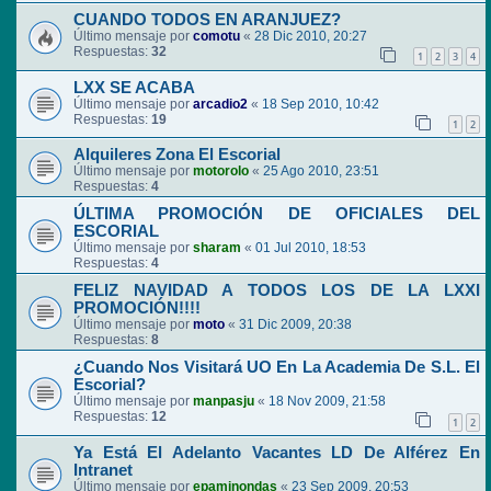
CUANDO TODOS EN ARANJUEZ?
Último mensaje por
comotu
«
28 Dic 2010, 20:27
Respuestas:
32
1
2
3
4
LXX SE ACABA
Último mensaje por
arcadio2
«
18 Sep 2010, 10:42
Respuestas:
19
1
2
Alquileres Zona El Escorial
Último mensaje por
motorolo
«
25 Ago 2010, 23:51
Respuestas:
4
ÚLTIMA PROMOCIÓN DE OFICIALES DEL
ESCORIAL
Último mensaje por
sharam
«
01 Jul 2010, 18:53
Respuestas:
4
FELIZ NAVIDAD A TODOS LOS DE LA LXXI
PROMOCIÓN!!!!
Último mensaje por
moto
«
31 Dic 2009, 20:38
Respuestas:
8
¿Cuando Nos Visitará UO En La Academia De S.L. El
Escorial?
Último mensaje por
manpasju
«
18 Nov 2009, 21:58
Respuestas:
12
1
2
Ya Está El Adelanto Vacantes LD De Alférez En
Intranet
Último mensaje por
epaminondas
«
23 Sep 2009, 20:53