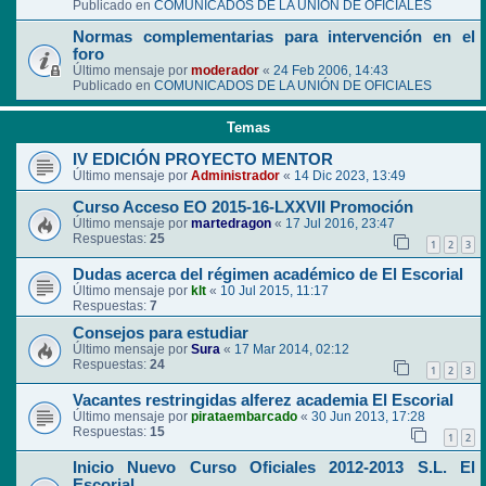
Publicado en
COMUNICADOS DE LA UNIÓN DE OFICIALES
Normas complementarias para intervención en el
foro
Último mensaje por
moderador
«
24 Feb 2006, 14:43
Publicado en
COMUNICADOS DE LA UNIÓN DE OFICIALES
Temas
IV EDICIÓN PROYECTO MENTOR
Último mensaje por
Administrador
«
14 Dic 2023, 13:49
Curso Acceso EO 2015-16-LXXVII Promoción
Último mensaje por
martedragon
«
17 Jul 2016, 23:47
Respuestas:
25
1
2
3
Dudas acerca del régimen académico de El Escorial
Último mensaje por
klt
«
10 Jul 2015, 11:17
Respuestas:
7
Consejos para estudiar
Último mensaje por
Sura
«
17 Mar 2014, 02:12
Respuestas:
24
1
2
3
Vacantes restringidas alferez academia El Escorial
Último mensaje por
pirataembarcado
«
30 Jun 2013, 17:28
Respuestas:
15
1
2
Inicio Nuevo Curso Oficiales 2012-2013 S.L. El
Escorial