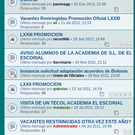
Último mensaje por
juanmagg
«
02 Ene 2013, 22:56
Respuestas:
15
1
2
Vacantes Restringidas Promoción Oficial LXXIII
Último mensaje por
ali
«
21 Jul 2012, 21:19
Respuestas:
8
LXXIII PROMOCION
Último mensaje por
neron966
«
28 Jun 2012, 18:48
Respuestas:
34
1
2
3
4
AVISO ALUMNOS DE LA ACADEMIA DE S.L. DE EL
ESCORIAL
Último mensaje por
Secretario
«
30 Nov 2011, 21:11
Instancia solicitud adaptación acuerdos de Bolonia
Último mensaje por
Union de Oficiales
«
29 Nov 2011, 23:00
LXXII PROMOCION
Último mensaje por
goikotas
«
23 Jul 2011, 14:19
Respuestas:
45
1
2
3
4
5
VISITA DE UN TECOL ACADEMIA EL ESCORIAL
Último mensaje por
manpasju
«
19 Jul 2011, 16:12
Respuestas:
17
1
2
VACANTES RESTRINGIDAS OTRA VEZ ESTE AÑO?
Último mensaje por
Administrador
«
04 Jul 2011, 20:46
Respuestas:
11
1
2