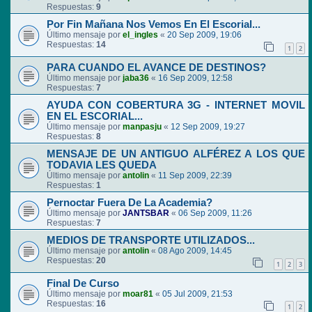
Respuestas:
9
Por Fin Mañana Nos Vemos En El Escorial...
Último mensaje por
el_ingles
«
20 Sep 2009, 19:06
Respuestas:
14
1
2
PARA CUANDO EL AVANCE DE DESTINOS?
Último mensaje por
jaba36
«
16 Sep 2009, 12:58
Respuestas:
7
AYUDA CON COBERTURA 3G - INTERNET MOVIL
EN EL ESCORIAL...
Último mensaje por
manpasju
«
12 Sep 2009, 19:27
Respuestas:
8
MENSAJE DE UN ANTIGUO ALFÉREZ A LOS QUE
TODAVIA LES QUEDA
Último mensaje por
antolin
«
11 Sep 2009, 22:39
Respuestas:
1
Pernoctar Fuera De La Academia?
Último mensaje por
JANTSBAR
«
06 Sep 2009, 11:26
Respuestas:
7
MEDIOS DE TRANSPORTE UTILIZADOS...
Último mensaje por
antolin
«
08 Ago 2009, 14:45
Respuestas:
20
1
2
3
Final De Curso
Último mensaje por
moar81
«
05 Jul 2009, 21:53
Respuestas:
16
1
2