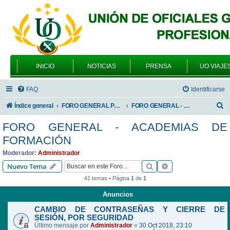
INICIO
NOTICIAS
PRENSA
UO VIAJE
FAQ
Identificarse
B
Índice general
FORO GENERAL PARA TODOS LOS USUARIOS
FORO GENERAL - ACADEMIAS DE FORMACIÓN
u
FORO GENERAL - ACADEMIAS DE
s
FORMACIÓN
c
Moderador:
Administrador
a
Buscar
Búsqueda avanzad
Nuevo Tema
r
41 temas • Página
1
de
1
Anuncios
CAMBIO DE CONTRASEÑAS Y CIERRE DE
SESIÓN, POR SEGURIDAD
Último mensaje por
Administrador
«
30 Oct 2018, 23:10