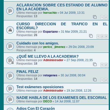
ACLARACION SOBRE CES ESTANDO DE ALUMNO
EN LA ACADEMIA.
Último mensaje por
horrachio
«
04 Jul 2009, 13:31
Respuestas:
13
1
2
CURSO DIRECCION DE TRAFICO EN EL
ESCORIAL?
Último mensaje por
Espartano
«
31 Mar 2009, 21:21
Respuestas:
26
1
2
3
Cuidado con los amigos.
Último mensaje por
perico_ jimenez
«
29 Dic 2008, 23:09
Respuestas:
4
¿QUÉ ME LLEVO A LA ACADEMIA?
Último mensaje por
Administrador
«
27 Sep 2008, 21:35
Respuestas:
18
1
2
FINAL FELIZ
Último mensaje por
retogenes
«
30 Jul 2008, 00:04
Respuestas:
14
1
2
Test exámenes oposiciones
Último mensaje por
Administrador
«
19 Jul 2008, 12:26
NADIE HABLA DE LOS EXAMENES DEL ESCORIAL
Último mensaje por
DECO
«
14 Jul 2008, 11:07
Adios Con El Corazón