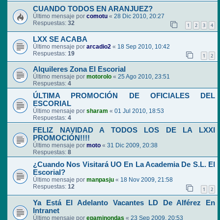
CUANDO TODOS EN ARANJUEZ?
Último mensaje por
comotu
«
28 Dic 2010, 20:27
Respuestas:
32
1
2
3
4
LXX SE ACABA
Último mensaje por
arcadio2
«
18 Sep 2010, 10:42
Respuestas:
19
1
2
Alquileres Zona El Escorial
Último mensaje por
motorolo
«
25 Ago 2010, 23:51
Respuestas:
4
ÚLTIMA PROMOCIÓN DE OFICIALES DEL
ESCORIAL
Último mensaje por
sharam
«
01 Jul 2010, 18:53
Respuestas:
4
FELIZ NAVIDAD A TODOS LOS DE LA LXXI
PROMOCIÓN!!!!
Último mensaje por
moto
«
31 Dic 2009, 20:38
Respuestas:
8
¿Cuando Nos Visitará UO En La Academia De S.L. El
Escorial?
Último mensaje por
manpasju
«
18 Nov 2009, 21:58
Respuestas:
12
1
2
Ya Está El Adelanto Vacantes LD De Alférez En
Intranet
Último mensaje por
epaminondas
«
23 Sep 2009, 20:53