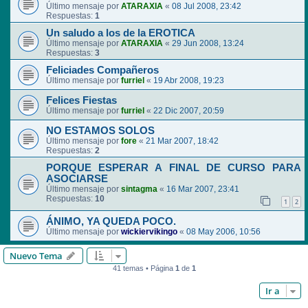
Último mensaje por
ATARAXIA
«
08 Jul 2008, 23:42
Respuestas:
1
Un saludo a los de la EROTICA
Último mensaje por
ATARAXIA
«
29 Jun 2008, 13:24
Respuestas:
3
Feliciades Compañeros
Último mensaje por
furriel
«
19 Abr 2008, 19:23
Felices Fiestas
Último mensaje por
furriel
«
22 Dic 2007, 20:59
NO ESTAMOS SOLOS
Último mensaje por
fore
«
21 Mar 2007, 18:42
Respuestas:
2
PORQUE ESPERAR A FINAL DE CURSO PARA
ASOCIARSE
Último mensaje por
sintagma
«
16 Mar 2007, 23:41
Respuestas:
10
1
2
ÁNIMO, YA QUEDA POCO.
Último mensaje por
wickiervikingo
«
08 May 2006, 10:56
Nuevo Tema
41 temas • Página
1
de
1
Ir a