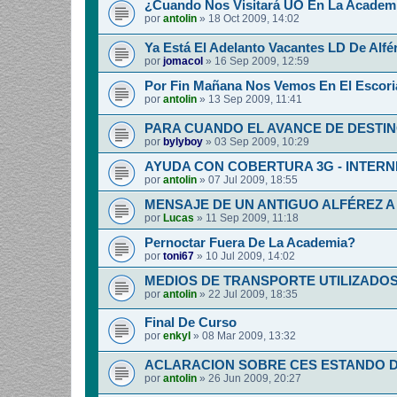
¿Cuando Nos Visitará UO En La Academia
por
antolin
»
18 Oct 2009, 14:02
Ya Está El Adelanto Vacantes LD De Alfér
por
jomacol
»
16 Sep 2009, 12:59
Por Fin Mañana Nos Vemos En El Escoria
por
antolin
»
13 Sep 2009, 11:41
PARA CUANDO EL AVANCE DE DESTI
por
bylyboy
»
03 Sep 2009, 10:29
AYUDA CON COBERTURA 3G - INTERNE
por
antolin
»
07 Jul 2009, 18:55
MENSAJE DE UN ANTIGUO ALFÉREZ A
por
Lucas
»
11 Sep 2009, 11:18
Pernoctar Fuera De La Academia?
por
toni67
»
10 Jul 2009, 14:02
MEDIOS DE TRANSPORTE UTILIZADOS.
por
antolin
»
22 Jul 2009, 18:35
Final De Curso
por
enkyl
»
08 Mar 2009, 13:32
ACLARACION SOBRE CES ESTANDO D
por
antolin
»
26 Jun 2009, 20:27