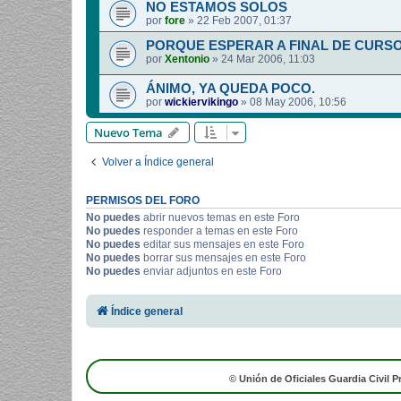
NO ESTAMOS SOLOS
por
fore
»
22 Feb 2007, 01:37
PORQUE ESPERAR A FINAL DE CURS
por
Xentonio
»
24 Mar 2006, 11:03
ÁNIMO, YA QUEDA POCO.
por
wickiervikingo
»
08 May 2006, 10:56
Nuevo Tema
Volver a Índice general
PERMISOS DEL FORO
No puedes
abrir nuevos temas en este Foro
No puedes
responder a temas en este Foro
No puedes
editar sus mensajes en este Foro
No puedes
borrar sus mensajes en este Foro
No puedes
enviar adjuntos en este Foro
Índice general
© Unión de Oficiales Guardia Civil P