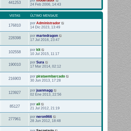
por
moderador
441253
24 Feb 2006, 14:43
VISTAS
ÚLTIMO MENSAJE
por
Administrador
176810
14 Dic 2023, 13:49
por
martedragon
228398
17 Jul 2016, 23:47
por
klt
102558
10 Jul 2015, 11:17
por
Sura
190010
17 Mar 2014, 02:12
por
pirataembarcado
216903
30 Jun 2013, 17:28
por
juanmagg
123927
02 Ene 2013, 22:56
por
ali
85127
21 Jul 2012, 21:19
por
neron966
277961
28 Jun 2012, 18:48
por
Secretario