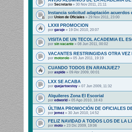
AVISO ALUMNOS DE LA ACADEMIA DE 
por
Secretario
»
30 Nov 2011, 21:11
Instancia solicitud adaptación acuerdos 
por
Union de Oficiales
»
29 Nov 2011, 23:00
LXXII PROMOCION
por
garaje
»
19 Dic 2010, 20:07
VISITA DE UN TECOL ACADEMIA EL E
por
sin vacante
»
08 Jun 2011, 00:02
VACANTES RESTRINGIDAS OTRA VEZ
por
motorolo
»
05 Jun 2011, 19:19
CUANDO TODOS EN ARANJUEZ?
por
aspide
»
09 Abr 2009, 00:01
LXX SE ACABA
por
quejartoestoy
»
07 Jun 2009, 11:32
Alquileres Zona El Escorial
por
edworld
»
05 Ago 2010, 18:43
ÚLTIMA PROMOCIÓN DE OFICIALES D
por
jemez
»
30 Jun 2010, 14:52
FELIZ NAVIDAD A TODOS LOS DE LA L
por
moto
»
23 Dic 2009, 19:06