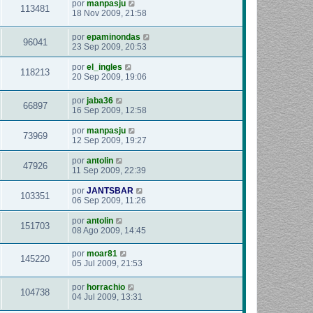
por
manpasju
113481
18 Nov 2009, 21:58
por
epaminondas
96041
23 Sep 2009, 20:53
por
el_ingles
118213
20 Sep 2009, 19:06
por
jaba36
66897
16 Sep 2009, 12:58
por
manpasju
73969
12 Sep 2009, 19:27
por
antolin
47926
11 Sep 2009, 22:39
por
JANTSBAR
103351
06 Sep 2009, 11:26
por
antolin
151703
08 Ago 2009, 14:45
por
moar81
145220
05 Jul 2009, 21:53
por
horrachio
104738
04 Jul 2009, 13:31