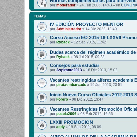
Normas complementarias para intervenci
por
moderador
»
24 Feb 2006, 14:43
» en
COMUNIC
TEMAS
IV EDICIÓN PROYECTO MENTOR
por
Administrador
»
14 Dic 2023, 13:49
Curso Acceso EO 2015-16-LXXVII Promo
por
Ryback
»
12 Sep 2015, 11:42
Dudas acerca del régimen académico de 
por
Ryback
»
08 Jul 2015, 09:28
Consejos para estudiar
por
Aspirante2013
»
18 Dic 2013, 15:02
Vacantes restringidas alferez academia E
por
pirataembarcado
»
19 Jun 2013, 23:51
Inicio Nuevo Curso Oficiales 2012-2013 S.
por
Forero
»
08 Dic 2012, 13:47
Vacantes Restringidas Promoción Oficial
por
pucela2006
»
08 Feb 2012, 16:56
LXXIII PROMOCION
por
asdy
»
19 Sep 2011, 08:09