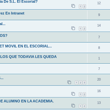
 De S.L. El Escorial?
12
1
2
ez En Intranet
9
l...
14
1
2
NOS?
7
T MOVIL EN EL ESCORIAL...
8
 LOS QUE TODAVIA LES QUEDA
1
7
..
20
1
2
3
16
1
2
E ALUMNO EN LA ACADEMIA.
13
1
2