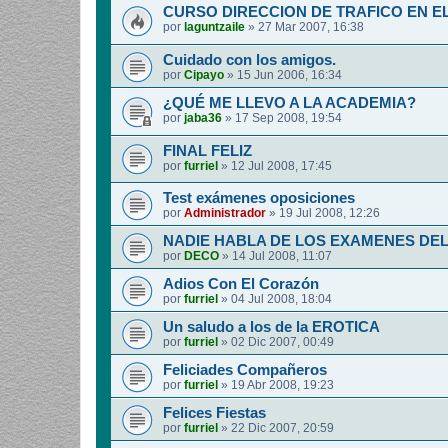
CURSO DIRECCION DE TRAFICO EN E
por
laguntzaile
»
27 Mar 2007, 16:38
Cuidado con los amigos.
por
Cipayo
»
15 Jun 2006, 16:34
¿QUÉ ME LLEVO A LA ACADEMIA?
por
jaba36
»
17 Sep 2008, 19:54
FINAL FELIZ
por
furriel
»
12 Jul 2008, 17:45
Test exámenes oposiciones
por
Administrador
»
19 Jul 2008, 12:26
NADIE HABLA DE LOS EXAMENES DE
por
DECO
»
14 Jul 2008, 11:07
Adios Con El Corazón
por
furriel
»
04 Jul 2008, 18:04
Un saludo a los de la EROTICA
por
furriel
»
02 Dic 2007, 00:49
Feliciades Compañeros
por
furriel
»
19 Abr 2008, 19:23
Felices Fiestas
por
furriel
»
22 Dic 2007, 20:59