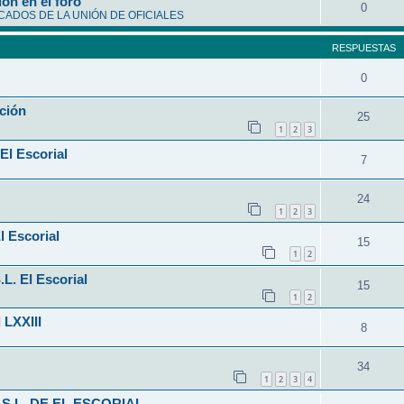
ón en el foro
0
ADOS DE LA UNIÓN DE OFICIALES
RESPUESTAS
0
ción
25
1
2
3
El Escorial
7
24
1
2
3
l Escorial
15
1
2
L. El Escorial
15
1
2
 LXXIII
8
34
1
2
3
4