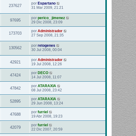
por
Espartano
237627
31 Mar 2009, 21:21
por
perico_ jimenez
97695
29 Dic 2008, 23:09
por
Administrador
173703
27 Sep 2008, 21:35
por
retogenes
130562
30 Jul 2008, 00:04
por
Administrador
42921
19 Jul 2008, 12:26
por
DECO
47424
14 Jul 2008, 11:07
por
ATARAXIA
47842
08 Jul 2008, 23:42
por
ATARAXIA
52895
29 Jun 2008, 13:24
por
furriel
47688
19 Abr 2008, 19:23
por
furriel
42079
22 Dic 2007, 20:59