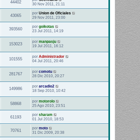
44402
30 Nov 2011, 21:11
por
Union de Oficiales
43065
29 Nov 2011, 23:00
por
goikotas
393560
23 Jul 2011, 14:19
por
manpasju
153023
19 Jul 2011, 16:12
por
Administrador
101555
04 Jul 2011, 20:46
por
comotu
281767
28 Dic 2010, 20:27
por
arcadio2
149986
18 Sep 2010, 10:42
por
motorolo
58868
25 Ago 2010, 23:51
por
sharam
61193
01 Jul 2010, 18:53
por
moto
70761
31 Dic 2009, 20:38