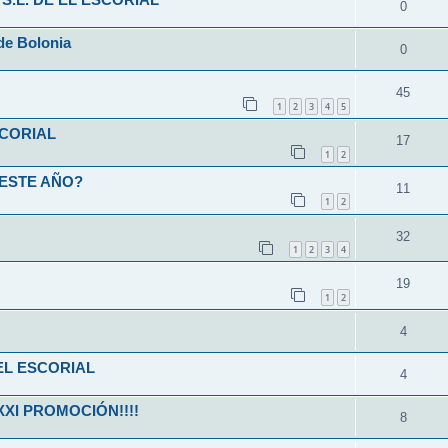
S.L. DE EL ESCORIAL
0
de Bolonia
0
45
1
2
3
4
5
SCORIAL
17
1
2
 ESTE AÑO?
11
1
2
32
1
2
3
4
19
1
2
4
EL ESCORIAL
4
XXI PROMOCIÓN!!!!
8