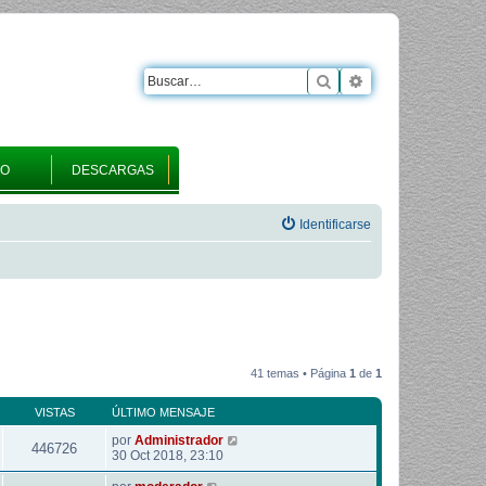
Buscar
Búsqueda avanza
RO
DESCARGAS
Identificarse
41 temas • Página
1
de
1
VISTAS
ÚLTIMO MENSAJE
por
Administrador
446726
30 Oct 2018, 23:10