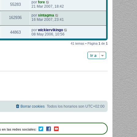
por
fore
55283
21 Mar 2007, 18:42
por
sintagma
162936
16 Mar 2007, 23:41
por
wickiervikingo
44863
08 May 2006, 10:56
41 temas • Página
1
de
1
Ir a
Borrar cookies
Todos los horarios son
UTC+02:00
 en las redes sociales: