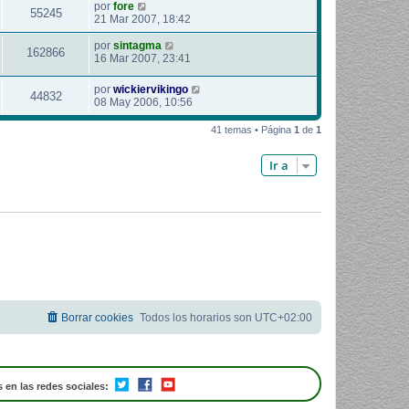
por
fore
55245
21 Mar 2007, 18:42
por
sintagma
162866
16 Mar 2007, 23:41
por
wickiervikingo
44832
08 May 2006, 10:56
41 temas • Página
1
de
1
Ir a
Borrar cookies
Todos los horarios son
UTC+02:00
 en las redes sociales: