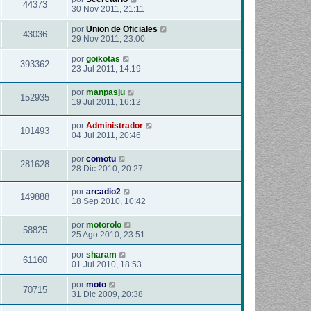
44373
30 Nov 2011, 21:11
por
Union de Oficiales
43036
29 Nov 2011, 23:00
por
goikotas
393362
23 Jul 2011, 14:19
por
manpasju
152935
19 Jul 2011, 16:12
por
Administrador
101493
04 Jul 2011, 20:46
por
comotu
281628
28 Dic 2010, 20:27
por
arcadio2
149888
18 Sep 2010, 10:42
por
motorolo
58825
25 Ago 2010, 23:51
por
sharam
61160
01 Jul 2010, 18:53
por
moto
70715
31 Dic 2009, 20:38