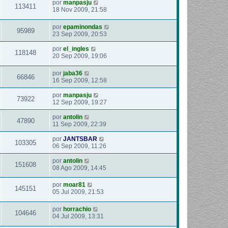
por
manpasju
113411
18 Nov 2009, 21:58
por
epaminondas
95989
23 Sep 2009, 20:53
por
el_ingles
118148
20 Sep 2009, 19:06
por
jaba36
66846
16 Sep 2009, 12:58
por
manpasju
73922
12 Sep 2009, 19:27
por
antolin
47890
11 Sep 2009, 22:39
por
JANTSBAR
103305
06 Sep 2009, 11:26
por
antolin
151608
08 Ago 2009, 14:45
por
moar81
145151
05 Jul 2009, 21:53
por
horrachio
104646
04 Jul 2009, 13:31