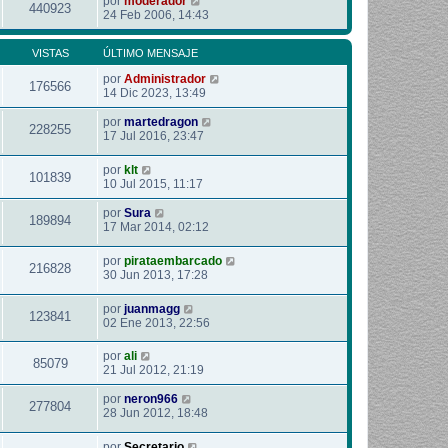
por
moderador
440923
24 Feb 2006, 14:43
VISTAS
ÚLTIMO MENSAJE
por
Administrador
176566
14 Dic 2023, 13:49
por
martedragon
228255
17 Jul 2016, 23:47
por
klt
101839
10 Jul 2015, 11:17
por
Sura
189894
17 Mar 2014, 02:12
por
pirataembarcado
216828
30 Jun 2013, 17:28
por
juanmagg
123841
02 Ene 2013, 22:56
por
ali
85079
21 Jul 2012, 21:19
por
neron966
277804
28 Jun 2012, 18:48
por
Secretario