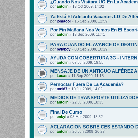
¿Cuando Nos Visitará UO En La Academia
por
antolin
»
18 Oct 2009, 14:02
Ya Está El Adelanto Vacantes LD De Alfér
por
jomacol
»
16 Sep 2009, 12:59
Por Fin Mañana Nos Vemos En El Escoria
por
antolin
»
13 Sep 2009, 11:41
PARA CUANDO EL AVANCE DE DESTI
por
bylyboy
»
03 Sep 2009, 10:29
AYUDA CON COBERTURA 3G - INTERNE
por
antolin
»
07 Jul 2009, 18:55
MENSAJE DE UN ANTIGUO ALFÉREZ A
por
Lucas
»
11 Sep 2009, 11:18
Pernoctar Fuera De La Academia?
por
toni67
»
10 Jul 2009, 14:02
MEDIOS DE TRANSPORTE UTILIZADOS.
por
antolin
»
22 Jul 2009, 18:35
Final De Curso
por
enkyl
»
08 Mar 2009, 13:32
ACLARACION SOBRE CES ESTANDO D
por
antolin
»
26 Jun 2009, 20:27