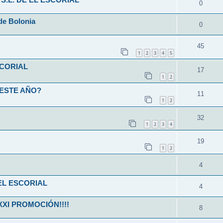
S.L. DE EL ESCORIAL
0
de Bolonia
0
45
1
2
3
4
5
SCORIAL
17
1
2
 ESTE AÑO?
11
1
2
32
1
2
3
4
19
1
2
4
EL ESCORIAL
4
XXI PROMOCIÓN!!!!
8