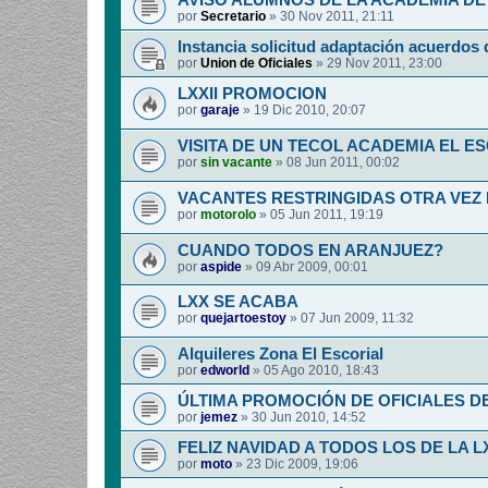
AVISO ALUMNOS DE LA ACADEMIA DE 
por
Secretario
»
30 Nov 2011, 21:11
Instancia solicitud adaptación acuerdos 
por
Union de Oficiales
»
29 Nov 2011, 23:00
LXXII PROMOCION
por
garaje
»
19 Dic 2010, 20:07
VISITA DE UN TECOL ACADEMIA EL E
por
sin vacante
»
08 Jun 2011, 00:02
VACANTES RESTRINGIDAS OTRA VEZ
por
motorolo
»
05 Jun 2011, 19:19
CUANDO TODOS EN ARANJUEZ?
por
aspide
»
09 Abr 2009, 00:01
LXX SE ACABA
por
quejartoestoy
»
07 Jun 2009, 11:32
Alquileres Zona El Escorial
por
edworld
»
05 Ago 2010, 18:43
ÚLTIMA PROMOCIÓN DE OFICIALES D
por
jemez
»
30 Jun 2010, 14:52
FELIZ NAVIDAD A TODOS LOS DE LA L
por
moto
»
23 Dic 2009, 19:06