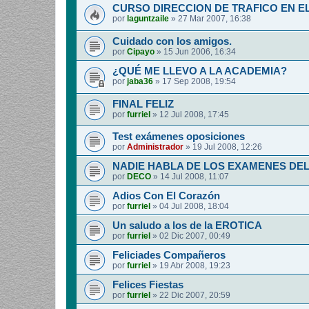
CURSO DIRECCION DE TRAFICO EN E
por
laguntzaile
»
27 Mar 2007, 16:38
Cuidado con los amigos.
por
Cipayo
»
15 Jun 2006, 16:34
¿QUÉ ME LLEVO A LA ACADEMIA?
por
jaba36
»
17 Sep 2008, 19:54
FINAL FELIZ
por
furriel
»
12 Jul 2008, 17:45
Test exámenes oposiciones
por
Administrador
»
19 Jul 2008, 12:26
NADIE HABLA DE LOS EXAMENES DE
por
DECO
»
14 Jul 2008, 11:07
Adios Con El Corazón
por
furriel
»
04 Jul 2008, 18:04
Un saludo a los de la EROTICA
por
furriel
»
02 Dic 2007, 00:49
Feliciades Compañeros
por
furriel
»
19 Abr 2008, 19:23
Felices Fiestas
por
furriel
»
22 Dic 2007, 20:59