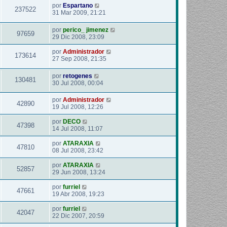
por
Espartano
237522
31 Mar 2009, 21:21
por
perico_ jimenez
97659
29 Dic 2008, 23:09
por
Administrador
173614
27 Sep 2008, 21:35
por
retogenes
130481
30 Jul 2008, 00:04
por
Administrador
42890
19 Jul 2008, 12:26
por
DECO
47398
14 Jul 2008, 11:07
por
ATARAXIA
47810
08 Jul 2008, 23:42
por
ATARAXIA
52857
29 Jun 2008, 13:24
por
furriel
47661
19 Abr 2008, 19:23
por
furriel
42047
22 Dic 2007, 20:59