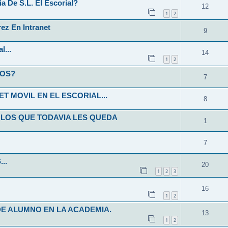
 De S.L. El Escorial?
12
1
2
ez En Intranet
9
l...
14
1
2
NOS?
7
T MOVIL EN EL ESCORIAL...
8
 LOS QUE TODAVIA LES QUEDA
1
7
..
20
1
2
3
16
1
2
E ALUMNO EN LA ACADEMIA.
13
1
2