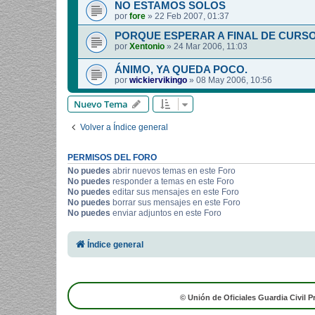
NO ESTAMOS SOLOS
por
fore
»
22 Feb 2007, 01:37
PORQUE ESPERAR A FINAL DE CURS
por
Xentonio
»
24 Mar 2006, 11:03
ÁNIMO, YA QUEDA POCO.
por
wickiervikingo
»
08 May 2006, 10:56
Nuevo Tema
Volver a Índice general
PERMISOS DEL FORO
No puedes
abrir nuevos temas en este Foro
No puedes
responder a temas en este Foro
No puedes
editar sus mensajes en este Foro
No puedes
borrar sus mensajes en este Foro
No puedes
enviar adjuntos en este Foro
Índice general
© Unión de Oficiales Guardia Civil P