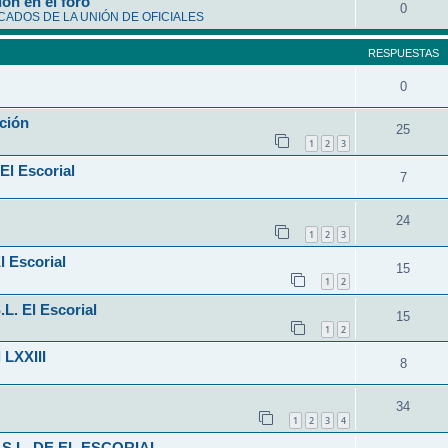
ón en el foro
0
ADOS DE LA UNIÓN DE OFICIALES
RESPUESTAS
0
ción
25
1
2
3
El Escorial
7
24
1
2
3
l Escorial
15
1
2
L. El Escorial
15
1
2
 LXXIII
8
34
1
2
3
4