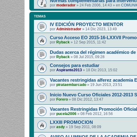
Normas complementarias para intervenci
por
moderador
»
24 Feb 2006, 14:43
» en
COMUNIC
TEMAS
IV EDICIÓN PROYECTO MENTOR
por
Administrador
»
14 Dic 2023, 13:49
Curso Acceso EO 2015-16-LXXVII Promo
por
Ryback
»
12 Sep 2015, 11:42
Dudas acerca del régimen académico de 
por
Ryback
»
08 Jul 2015, 09:28
Consejos para estudiar
por
Aspirante2013
»
18 Dic 2013, 15:02
Vacantes restringidas alferez academia E
por
pirataembarcado
»
19 Jun 2013, 23:51
Inicio Nuevo Curso Oficiales 2012-2013 S.
por
Forero
»
08 Dic 2012, 13:47
Vacantes Restringidas Promoción Oficial
por
pucela2006
»
08 Feb 2012, 16:56
LXXIII PROMOCION
por
asdy
»
19 Sep 2011, 08:09