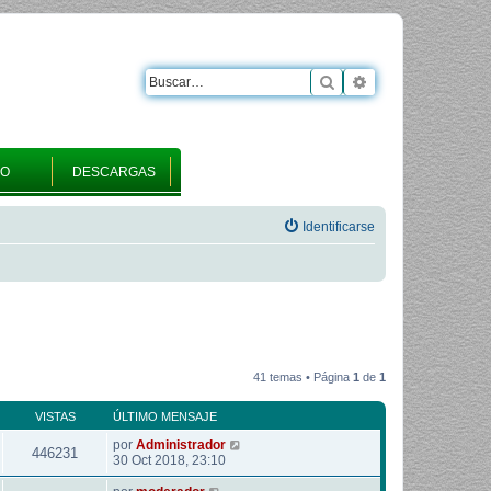
Buscar
Búsqueda avanza
RO
DESCARGAS
Identificarse
41 temas • Página
1
de
1
VISTAS
ÚLTIMO MENSAJE
por
Administrador
446231
30 Oct 2018, 23:10