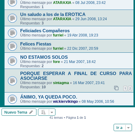
Último mensaje por
ATARAXIA
«
08 Jul 2008, 23:42
Respuestas:
1
Un saludo a los de la EROTICA
Último mensaje por
ATARAXIA
«
29 Jun 2008, 13:24
Respuestas:
3
Feliciades Compañeros
Último mensaje por
furriel
«
19 Abr 2008, 19:23
Felices Fiestas
Último mensaje por
furriel
«
22 Dic 2007, 20:59
NO ESTAMOS SOLOS
Último mensaje por
fore
«
21 Mar 2007, 18:42
Respuestas:
2
PORQUE ESPERAR A FINAL DE CURSO PARA
ASOCIARSE
Último mensaje por
sintagma
«
16 Mar 2007, 23:41
Respuestas:
10
1
2
ÁNIMO, YA QUEDA POCO.
Último mensaje por
wickiervikingo
«
08 May 2006, 10:56
Nuevo Tema
41 temas • Página
1
de
1
Ir a