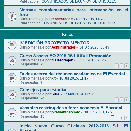
Publicado en
COMUNICADOS DE LA UNIÓN DE OFICIALES
Normas complementarias para intervención en el
foro
Último mensaje por
moderador
«
24 Feb 2006, 14:43
Publicado en
COMUNICADOS DE LA UNIÓN DE OFICIALES
Temas
IV EDICIÓN PROYECTO MENTOR
Último mensaje por
Administrador
«
14 Dic 2023, 13:49
Curso Acceso EO 2015-16-LXXVII Promoción
Último mensaje por
martedragon
«
17 Jul 2016, 23:47
Respuestas:
25
1
2
3
Dudas acerca del régimen académico de El Escorial
Último mensaje por
klt
«
10 Jul 2015, 11:17
Respuestas:
7
Consejos para estudiar
Último mensaje por
Sura
«
17 Mar 2014, 02:12
Respuestas:
24
1
2
3
Vacantes restringidas alferez academia El Escorial
Último mensaje por
pirataembarcado
«
30 Jun 2013, 17:28
Respuestas:
15
1
2
Inicio Nuevo Curso Oficiales 2012-2013 S.L. El
Escorial