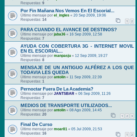
Respuestas:
9
Por Fin Mañana Nos Vemos En El Escorial...
Último mensaje por
el_ingles
«
20 Sep 2009, 19:06
Respuestas:
14
1
2
PARA CUANDO EL AVANCE DE DESTINOS?
Último mensaje por
jaba36
«
16 Sep 2009, 12:58
Respuestas:
7
AYUDA CON COBERTURA 3G - INTERNET MOVIL
EN EL ESCORIAL...
Último mensaje por
manpasju
«
12 Sep 2009, 19:27
Respuestas:
8
MENSAJE DE UN ANTIGUO ALFÉREZ A LOS QUE
TODAVIA LES QUEDA
Último mensaje por
antolin
«
11 Sep 2009, 22:39
Respuestas:
1
Pernoctar Fuera De La Academia?
Último mensaje por
JANTSBAR
«
06 Sep 2009, 11:26
Respuestas:
7
MEDIOS DE TRANSPORTE UTILIZADOS...
Último mensaje por
antolin
«
08 Ago 2009, 14:45
Respuestas:
20
1
2
3
Final De Curso
Último mensaje por
moar81
«
05 Jul 2009, 21:53
Respuestas:
16
1
2