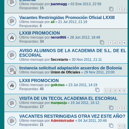
Último mensaje por
juanmagg
«
02 Ene 2013, 22:56
Respuestas:
15
1
2
Vacantes Restringidas Promoción Oficial LXXIII
Último mensaje por
ali
«
21 Jul 2012, 21:19
Respuestas:
8
LXXIII PROMOCION
Último mensaje por
neron966
«
28 Jun 2012, 18:48
Respuestas:
34
1
2
3
4
AVISO ALUMNOS DE LA ACADEMIA DE S.L. DE EL
ESCORIAL
Último mensaje por
Secretario
«
30 Nov 2011, 21:11
Instancia solicitud adaptación acuerdos de Bolonia
Último mensaje por
Union de Oficiales
«
29 Nov 2011, 23:00
LXXII PROMOCION
Último mensaje por
goikotas
«
23 Jul 2011, 14:19
Respuestas:
45
1
2
3
4
5
VISITA DE UN TECOL ACADEMIA EL ESCORIAL
Último mensaje por
manpasju
«
19 Jul 2011, 16:12
Respuestas:
17
1
2
VACANTES RESTRINGIDAS OTRA VEZ ESTE AÑO?
Último mensaje por
Administrador
«
04 Jul 2011, 20:46
Respuestas:
11
1
2