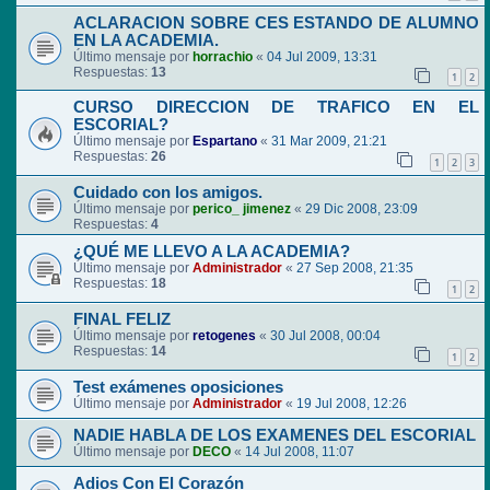
ACLARACION SOBRE CES ESTANDO DE ALUMNO
EN LA ACADEMIA.
Último mensaje por
horrachio
«
04 Jul 2009, 13:31
Respuestas:
13
1
2
CURSO DIRECCION DE TRAFICO EN EL
ESCORIAL?
Último mensaje por
Espartano
«
31 Mar 2009, 21:21
Respuestas:
26
1
2
3
Cuidado con los amigos.
Último mensaje por
perico_ jimenez
«
29 Dic 2008, 23:09
Respuestas:
4
¿QUÉ ME LLEVO A LA ACADEMIA?
Último mensaje por
Administrador
«
27 Sep 2008, 21:35
Respuestas:
18
1
2
FINAL FELIZ
Último mensaje por
retogenes
«
30 Jul 2008, 00:04
Respuestas:
14
1
2
Test exámenes oposiciones
Último mensaje por
Administrador
«
19 Jul 2008, 12:26
NADIE HABLA DE LOS EXAMENES DEL ESCORIAL
Último mensaje por
DECO
«
14 Jul 2008, 11:07
Adios Con El Corazón