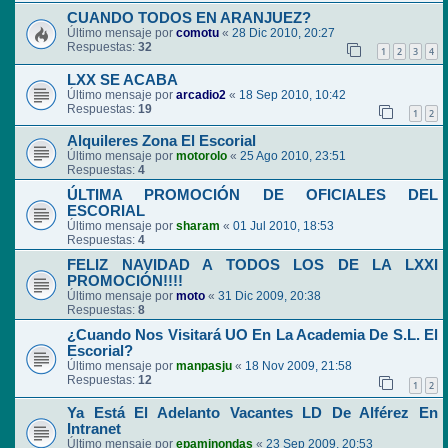
CUANDO TODOS EN ARANJUEZ?
Último mensaje por
comotu
«
28 Dic 2010, 20:27
Respuestas:
32
1
2
3
4
LXX SE ACABA
Último mensaje por
arcadio2
«
18 Sep 2010, 10:42
Respuestas:
19
1
2
Alquileres Zona El Escorial
Último mensaje por
motorolo
«
25 Ago 2010, 23:51
Respuestas:
4
ÚLTIMA PROMOCIÓN DE OFICIALES DEL
ESCORIAL
Último mensaje por
sharam
«
01 Jul 2010, 18:53
Respuestas:
4
FELIZ NAVIDAD A TODOS LOS DE LA LXXI
PROMOCIÓN!!!!
Último mensaje por
moto
«
31 Dic 2009, 20:38
Respuestas:
8
¿Cuando Nos Visitará UO En La Academia De S.L. El
Escorial?
Último mensaje por
manpasju
«
18 Nov 2009, 21:58
Respuestas:
12
1
2
Ya Está El Adelanto Vacantes LD De Alférez En
Intranet
Último mensaje por
epaminondas
«
23 Sep 2009, 20:53