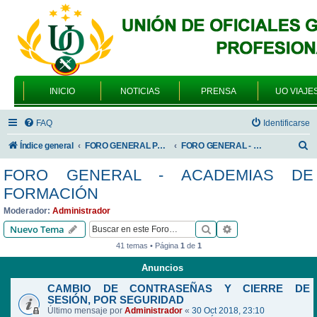
INICIO
NOTICIAS
PRENSA
UO VIAJE
FAQ
Identificarse
B
Índice general
FORO GENERAL PARA TODOS LOS USUARIOS
FORO GENERAL - ACADEMIAS DE FORMACIÓN
u
FORO GENERAL - ACADEMIAS DE
s
FORMACIÓN
c
Moderador:
Administrador
a
Buscar
Búsqueda avanzad
Nuevo Tema
r
41 temas • Página
1
de
1
Anuncios
CAMBIO DE CONTRASEÑAS Y CIERRE DE
SESIÓN, POR SEGURIDAD
Último mensaje por
Administrador
«
30 Oct 2018, 23:10