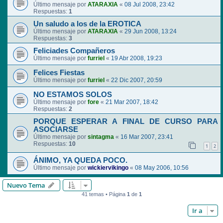
Último mensaje por
ATARAXIA
«
08 Jul 2008, 23:42
Respuestas:
1
Un saludo a los de la EROTICA
Último mensaje por
ATARAXIA
«
29 Jun 2008, 13:24
Respuestas:
3
Feliciades Compañeros
Último mensaje por
furriel
«
19 Abr 2008, 19:23
Felices Fiestas
Último mensaje por
furriel
«
22 Dic 2007, 20:59
NO ESTAMOS SOLOS
Último mensaje por
fore
«
21 Mar 2007, 18:42
Respuestas:
2
PORQUE ESPERAR A FINAL DE CURSO PARA
ASOCIARSE
Último mensaje por
sintagma
«
16 Mar 2007, 23:41
Respuestas:
10
1
2
ÁNIMO, YA QUEDA POCO.
Último mensaje por
wickiervikingo
«
08 May 2006, 10:56
Nuevo Tema
41 temas • Página
1
de
1
Ir a