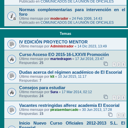
Publicado en
COMUNICADOS DE LA UNIÓN DE OFICIALES
Normas complementarias para intervención en el
foro
Último mensaje por
moderador
«
24 Feb 2006, 14:43
Publicado en
COMUNICADOS DE LA UNIÓN DE OFICIALES
Temas
IV EDICIÓN PROYECTO MENTOR
Último mensaje por
Administrador
«
14 Dic 2023, 13:49
Curso Acceso EO 2015-16-LXXVII Promoción
Último mensaje por
martedragon
«
17 Jul 2016, 23:47
Respuestas:
25
1
2
3
Dudas acerca del régimen académico de El Escorial
Último mensaje por
klt
«
10 Jul 2015, 11:17
Respuestas:
7
Consejos para estudiar
Último mensaje por
Sura
«
17 Mar 2014, 02:12
Respuestas:
24
1
2
3
Vacantes restringidas alferez academia El Escorial
Último mensaje por
pirataembarcado
«
30 Jun 2013, 17:28
Respuestas:
15
1
2
Inicio Nuevo Curso Oficiales 2012-2013 S.L. El
Escorial