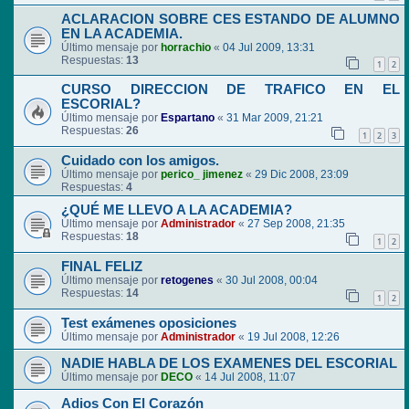
ACLARACION SOBRE CES ESTANDO DE ALUMNO
EN LA ACADEMIA.
Último mensaje por
horrachio
«
04 Jul 2009, 13:31
Respuestas:
13
1
2
CURSO DIRECCION DE TRAFICO EN EL
ESCORIAL?
Último mensaje por
Espartano
«
31 Mar 2009, 21:21
Respuestas:
26
1
2
3
Cuidado con los amigos.
Último mensaje por
perico_ jimenez
«
29 Dic 2008, 23:09
Respuestas:
4
¿QUÉ ME LLEVO A LA ACADEMIA?
Último mensaje por
Administrador
«
27 Sep 2008, 21:35
Respuestas:
18
1
2
FINAL FELIZ
Último mensaje por
retogenes
«
30 Jul 2008, 00:04
Respuestas:
14
1
2
Test exámenes oposiciones
Último mensaje por
Administrador
«
19 Jul 2008, 12:26
NADIE HABLA DE LOS EXAMENES DEL ESCORIAL
Último mensaje por
DECO
«
14 Jul 2008, 11:07
Adios Con El Corazón