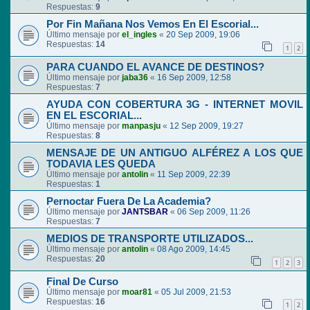
Respuestas:
9
Por Fin Mañana Nos Vemos En El Escorial...
Último mensaje por
el_ingles
«
20 Sep 2009, 19:06
Respuestas:
14
1
2
PARA CUANDO EL AVANCE DE DESTINOS?
Último mensaje por
jaba36
«
16 Sep 2009, 12:58
Respuestas:
7
AYUDA CON COBERTURA 3G - INTERNET MOVIL
EN EL ESCORIAL...
Último mensaje por
manpasju
«
12 Sep 2009, 19:27
Respuestas:
8
MENSAJE DE UN ANTIGUO ALFÉREZ A LOS QUE
TODAVIA LES QUEDA
Último mensaje por
antolin
«
11 Sep 2009, 22:39
Respuestas:
1
Pernoctar Fuera De La Academia?
Último mensaje por
JANTSBAR
«
06 Sep 2009, 11:26
Respuestas:
7
MEDIOS DE TRANSPORTE UTILIZADOS...
Último mensaje por
antolin
«
08 Ago 2009, 14:45
Respuestas:
20
1
2
3
Final De Curso
Último mensaje por
moar81
«
05 Jul 2009, 21:53
Respuestas:
16
1
2