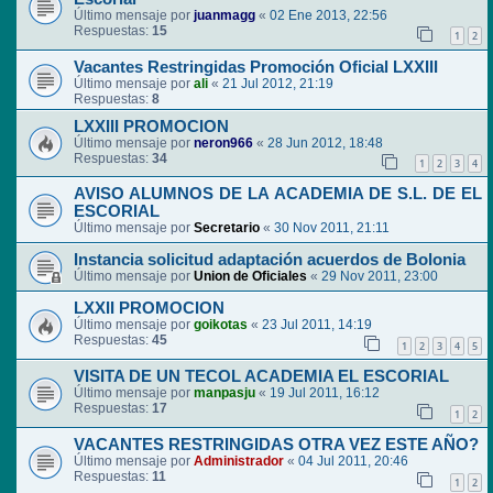
Último mensaje por
juanmagg
«
02 Ene 2013, 22:56
Respuestas:
15
1
2
Vacantes Restringidas Promoción Oficial LXXIII
Último mensaje por
ali
«
21 Jul 2012, 21:19
Respuestas:
8
LXXIII PROMOCION
Último mensaje por
neron966
«
28 Jun 2012, 18:48
Respuestas:
34
1
2
3
4
AVISO ALUMNOS DE LA ACADEMIA DE S.L. DE EL
ESCORIAL
Último mensaje por
Secretario
«
30 Nov 2011, 21:11
Instancia solicitud adaptación acuerdos de Bolonia
Último mensaje por
Union de Oficiales
«
29 Nov 2011, 23:00
LXXII PROMOCION
Último mensaje por
goikotas
«
23 Jul 2011, 14:19
Respuestas:
45
1
2
3
4
5
VISITA DE UN TECOL ACADEMIA EL ESCORIAL
Último mensaje por
manpasju
«
19 Jul 2011, 16:12
Respuestas:
17
1
2
VACANTES RESTRINGIDAS OTRA VEZ ESTE AÑO?
Último mensaje por
Administrador
«
04 Jul 2011, 20:46
Respuestas:
11
1
2