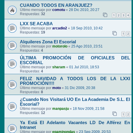
CUANDO TODOS EN ARANJUEZ?
Último mensaje por
comotu
«
28 Dic 2010, 20:27
Respuestas:
32
1
2
3
4
LXX SE ACABA
Último mensaje por
arcadio2
«
18 Sep 2010, 10:42
Respuestas:
19
1
2
Alquileres Zona El Escorial
Último mensaje por
motorolo
«
25 Ago 2010, 23:51
Respuestas:
4
ÚLTIMA PROMOCIÓN DE OFICIALES DEL
ESCORIAL
Último mensaje por
sharam
«
01 Jul 2010, 18:53
Respuestas:
4
FELIZ NAVIDAD A TODOS LOS DE LA LXXI
PROMOCIÓN!!!!
Último mensaje por
moto
«
31 Dic 2009, 20:38
Respuestas:
8
¿Cuando Nos Visitará UO En La Academia De S.L. El
Escorial?
Último mensaje por
manpasju
«
18 Nov 2009, 21:58
Respuestas:
12
1
2
Ya Está El Adelanto Vacantes LD De Alférez En
Intranet
Último mensaje por
epaminondas
«
23 Sep 2009, 20:53