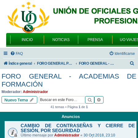
INICIO
NOTICIAS
PRENSA
UO VIAJE
FAQ
Identificarse
B
Índice general
FORO GENERAL PARA TODOS LOS USUARIOS
FORO GENERAL - ACADEMIAS DE FORMACIÓN
u
FORO GENERAL - ACADEMIAS DE
s
FORMACIÓN
c
Moderador:
Administrador
a
Buscar
Búsqueda avanzad
Nuevo Tema
r
41 temas • Página
1
de
1
Anuncios
CAMBIO DE CONTRASEÑAS Y CIERRE DE
SESIÓN, POR SEGURIDAD
Último mensaje por
Administrador
«
30 Oct 2018, 23:10