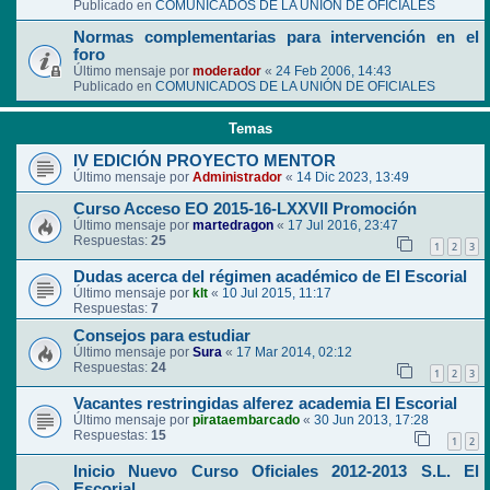
Publicado en
COMUNICADOS DE LA UNIÓN DE OFICIALES
Normas complementarias para intervención en el
foro
Último mensaje por
moderador
«
24 Feb 2006, 14:43
Publicado en
COMUNICADOS DE LA UNIÓN DE OFICIALES
Temas
IV EDICIÓN PROYECTO MENTOR
Último mensaje por
Administrador
«
14 Dic 2023, 13:49
Curso Acceso EO 2015-16-LXXVII Promoción
Último mensaje por
martedragon
«
17 Jul 2016, 23:47
Respuestas:
25
1
2
3
Dudas acerca del régimen académico de El Escorial
Último mensaje por
klt
«
10 Jul 2015, 11:17
Respuestas:
7
Consejos para estudiar
Último mensaje por
Sura
«
17 Mar 2014, 02:12
Respuestas:
24
1
2
3
Vacantes restringidas alferez academia El Escorial
Último mensaje por
pirataembarcado
«
30 Jun 2013, 17:28
Respuestas:
15
1
2
Inicio Nuevo Curso Oficiales 2012-2013 S.L. El
Escorial