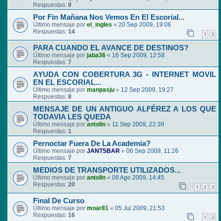
Respuestas:
9
Por Fin Mañana Nos Vemos En El Escorial...
Último mensaje por
el_ingles
«
20 Sep 2009, 19:06
Respuestas:
14
1
2
PARA CUANDO EL AVANCE DE DESTINOS?
Último mensaje por
jaba36
«
16 Sep 2009, 12:58
Respuestas:
7
AYUDA CON COBERTURA 3G - INTERNET MOVIL
EN EL ESCORIAL...
Último mensaje por
manpasju
«
12 Sep 2009, 19:27
Respuestas:
8
MENSAJE DE UN ANTIGUO ALFÉREZ A LOS QUE
TODAVIA LES QUEDA
Último mensaje por
antolin
«
11 Sep 2009, 22:39
Respuestas:
1
Pernoctar Fuera De La Academia?
Último mensaje por
JANTSBAR
«
06 Sep 2009, 11:26
Respuestas:
7
MEDIOS DE TRANSPORTE UTILIZADOS...
Último mensaje por
antolin
«
08 Ago 2009, 14:45
Respuestas:
20
1
2
3
Final De Curso
Último mensaje por
moar81
«
05 Jul 2009, 21:53
Respuestas:
16
1
2