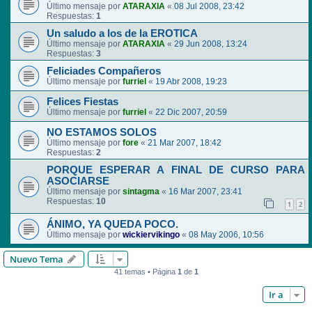
Último mensaje por
ATARAXIA
«
08 Jul 2008, 23:42
Respuestas:
1
Un saludo a los de la EROTICA
Último mensaje por
ATARAXIA
«
29 Jun 2008, 13:24
Respuestas:
3
Feliciades Compañeros
Último mensaje por
furriel
«
19 Abr 2008, 19:23
Felices Fiestas
Último mensaje por
furriel
«
22 Dic 2007, 20:59
NO ESTAMOS SOLOS
Último mensaje por
fore
«
21 Mar 2007, 18:42
Respuestas:
2
PORQUE ESPERAR A FINAL DE CURSO PARA
ASOCIARSE
Último mensaje por
sintagma
«
16 Mar 2007, 23:41
Respuestas:
10
1
2
ÁNIMO, YA QUEDA POCO.
Último mensaje por
wickiervikingo
«
08 May 2006, 10:56
Nuevo Tema
41 temas • Página
1
de
1
Ir a