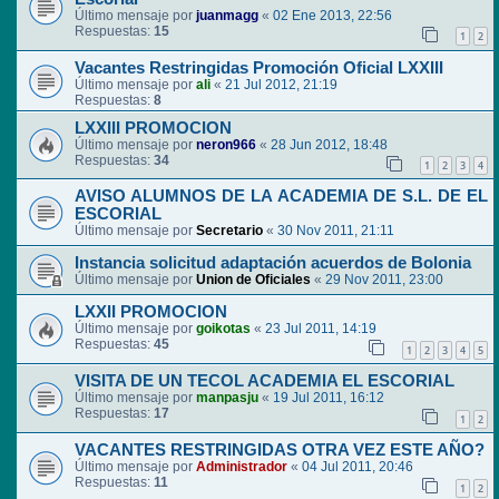
Último mensaje por
juanmagg
«
02 Ene 2013, 22:56
Respuestas:
15
1
2
Vacantes Restringidas Promoción Oficial LXXIII
Último mensaje por
ali
«
21 Jul 2012, 21:19
Respuestas:
8
LXXIII PROMOCION
Último mensaje por
neron966
«
28 Jun 2012, 18:48
Respuestas:
34
1
2
3
4
AVISO ALUMNOS DE LA ACADEMIA DE S.L. DE EL
ESCORIAL
Último mensaje por
Secretario
«
30 Nov 2011, 21:11
Instancia solicitud adaptación acuerdos de Bolonia
Último mensaje por
Union de Oficiales
«
29 Nov 2011, 23:00
LXXII PROMOCION
Último mensaje por
goikotas
«
23 Jul 2011, 14:19
Respuestas:
45
1
2
3
4
5
VISITA DE UN TECOL ACADEMIA EL ESCORIAL
Último mensaje por
manpasju
«
19 Jul 2011, 16:12
Respuestas:
17
1
2
VACANTES RESTRINGIDAS OTRA VEZ ESTE AÑO?
Último mensaje por
Administrador
«
04 Jul 2011, 20:46
Respuestas:
11
1
2