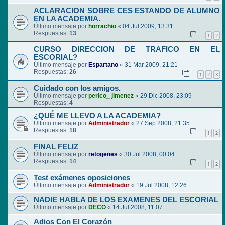
ACLARACION SOBRE CES ESTANDO DE ALUMNO
EN LA ACADEMIA.
Último mensaje por
horrachio
«
04 Jul 2009, 13:31
Respuestas:
13
1
2
CURSO DIRECCION DE TRAFICO EN EL
ESCORIAL?
Último mensaje por
Espartano
«
31 Mar 2009, 21:21
Respuestas:
26
1
2
3
Cuidado con los amigos.
Último mensaje por
perico_ jimenez
«
29 Dic 2008, 23:09
Respuestas:
4
¿QUÉ ME LLEVO A LA ACADEMIA?
Último mensaje por
Administrador
«
27 Sep 2008, 21:35
Respuestas:
18
1
2
FINAL FELIZ
Último mensaje por
retogenes
«
30 Jul 2008, 00:04
Respuestas:
14
1
2
Test exámenes oposiciones
Último mensaje por
Administrador
«
19 Jul 2008, 12:26
NADIE HABLA DE LOS EXAMENES DEL ESCORIAL
Último mensaje por
DECO
«
14 Jul 2008, 11:07
Adios Con El Corazón