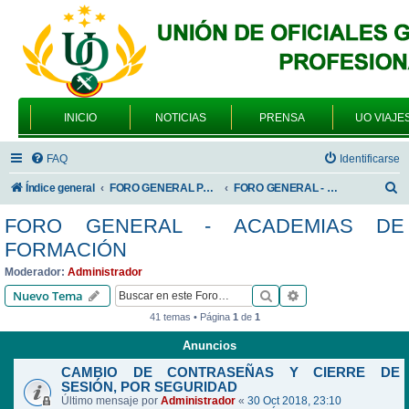
INICIO
NOTICIAS
PRENSA
UO VIAJE
FAQ
Identificarse
B
Índice general
FORO GENERAL PARA TODOS LOS USUARIOS
FORO GENERAL - ACADEMIAS DE FORMACIÓN
u
FORO GENERAL - ACADEMIAS DE
s
FORMACIÓN
c
Moderador:
Administrador
a
Buscar
Búsqueda avanzad
Nuevo Tema
r
41 temas • Página
1
de
1
Anuncios
CAMBIO DE CONTRASEÑAS Y CIERRE DE
SESIÓN, POR SEGURIDAD
Último mensaje por
Administrador
«
30 Oct 2018, 23:10